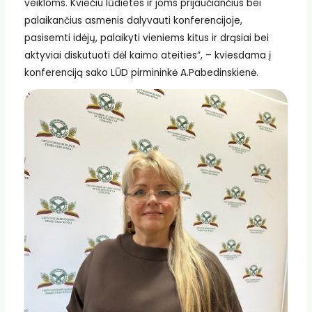
veikloms. Kviečiu lūdietes ir joms prijaučiančius bei
palaikančius asmenis dalyvauti konferencijoje,
pasisemti idėjų, palaikyti vieniems kitus ir drąsiai bei
aktyviai diskutuoti dėl kaimo ateities”, – kviesdama į
konferenciją sako LŪD pirmininkė A.Pabedinskienė.