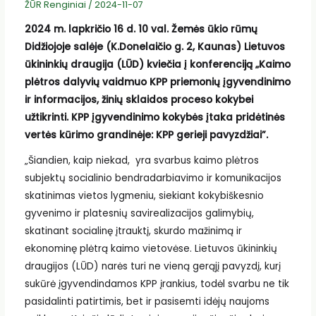
ŽŪR Renginiai
/
2024-11-07
2024 m. lapkričio 16 d. 10 val. Žemės ūkio rūmų
Didžiojoje salėje (K.Donelaičio g. 2, Kaunas) Lietuvos
ūkininkių draugija (LŪD) kviečia į konferenciją „Kaimo
plėtros dalyvių vaidmuo KPP priemonių įgyvendinimo
ir informacijos, žinių sklaidos proceso kokybei
užtikrinti. KPP įgyvendinimo kokybės įtaka pridėtinės
vertės kūrimo grandinėje: KPP gerieji pavyzdžiai”.
„Šiandien, kaip niekad, yra svarbus kaimo plėtros
subjektų socialinio bendradarbiavimo ir komunikacijos
skatinimas vietos lygmeniu, siekiant kokybiškesnio
gyvenimo ir platesnių savirealizacijos galimybių,
skatinant socialinę įtrauktį, skurdo mažinimą ir
ekonominę plėtrą kaimo vietovėse. Lietuvos ūkininkių
draugijos (LŪD) narės turi ne vieną gerąjį pavyzdį, kurį
sukūrė įgyvendindamos KPP įrankius, todėl svarbu ne tik
pasidalinti patirtimis, bet ir pasisemti idėjų naujoms