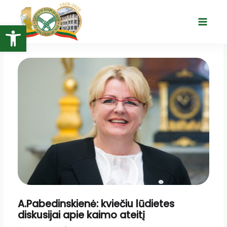
Pereiti
prie
Open toolbar
Main
turinio
Menu
A.Pabedinskienė: kviečiu lūdietes
diskusijai apie kaimo ateitį