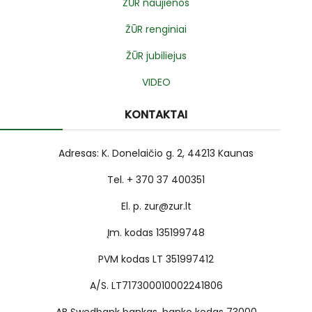
ŽŪR naujienos
ŽŪR renginiai
ŽŪR jubiliejus
VIDEO
KONTAKTAI
Adresas: K. Donelaičio g. 2, 44213 Kaunas
Tel. + 370 37 400351
El. p. zur@zur.lt
Įm. kodas 135199748
PVM kodas LT 351997412
A/S. LT717300010002241806
AB Swedbank bankas, banko kodas 73000