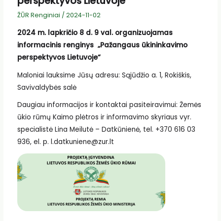
perspektyvos Lietuvoje“
ŽŪR Renginiai
/
2024-11-02
2024 m. lapkričio 8 d. 9 val. organizuojamas
informacinis renginys „Pažangaus ūkininkavimo
perspektyvos Lietuvoje“
Maloniai lauksime Jūsų adresu: Sąjūdžio a. 1, Rokiškis,
Savivaldybės salė
Daugiau informacijos ir kontaktai pasiteiravimui: Žemės
ūkio rūmų Kaimo plėtros ir informavimo skyriaus vyr.
specialistė Lina Meilutė – Datkūnienė, tel. +370 616 03
936, el. p. l.datkuniene@zur.lt