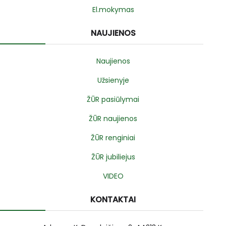
El.mokymas
NAUJIENOS
Naujienos
Užsienyje
ŽŪR pasiūlymai
ŽŪR naujienos
ŽŪR renginiai
ŽŪR jubiliejus
VIDEO
KONTAKTAI