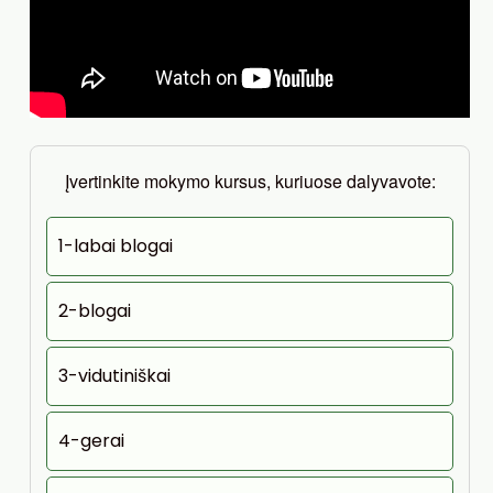
Įvertinkite mokymo kursus, kuriuose dalyvavote:
1-labai blogai
2-blogai
3-vidutiniškai
4-gerai