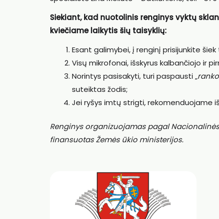
Siekiant, kad nuotolinis renginys vyktų sklandž
kviečiame laikytis šių taisyklių:
Esant galimybei, į renginį prisijunkite šie
Visų mikrofonai, išskyrus kalbančiojo ir pir
Norintys pasisakyti, turi paspausti „
ranko
suteiktas žodis;
Jei ryšys imtų strigti, rekomenduojame iš
Renginys organizuojamas pagal Nacionalinės pa
finansuotas Žemės ūkio ministerijos.