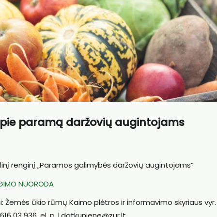
apie paramą daržovių augintojams
tolinį renginį „Paramos galimybės daržovių augintojams“
NGIMO NUORODA
i: Žemės ūkio rūmų Kaimo plėtros ir informavimo skyriaus vyr.
616 03 936, el. p. l.datkuniene@zur.lt