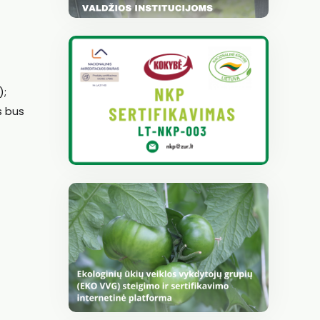
);
s bus