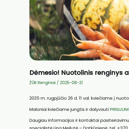
Dėmesio! Nuotolinis renginys 
ŽŪR Renginiai
/
2025-08-21
2025 m. rugpjūčio 26 d. 11 val. kviečiame į nuo
Maloniai kviečiame jungtis ir dalyvauti
PRISIJU
Daugiau informacijos ir kontaktai pasiteiravimu
specialistė Lina Meilutė – Datkūnienė, tel. +370 