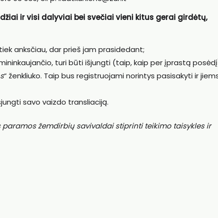
iai ir visi dalyviai bei svečiai vieni kitus gerai girdėtų,
k tiek anksčiau, dar prieš jam prasidedant;
mininkaujančio, turi būti išjungti (taip, kaip per įprastą posėdį
s
“ ženkliuko. Taip bus registruojami norintys pasisakyti ir jiem
jungti savo vaizdo transliaciją.
ramos žemdirbių savivaldai stiprinti teikimo taisykles ir