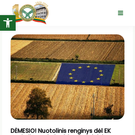
Pereiti
prie
Open toolbar
Main
turinio
Menu
DĖMESIO! Nuotolinis renginys dėl EK