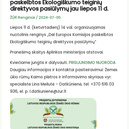
paskelbtos Ekologiškumo teiginių
direktyvos pasiūlymų jau liepos 11 d.
ŽŪR Renginiai
/
2024-07-05
Liepos 11 d. (ketvirtadienį) 14 val. organizuojamas
nuotolinis renginys „Dėl Europos Komisijos paskelbtos
Ekologiškumo teiginių direktyvos pasiūlymų”
Pranešimą skaitys Aplinkos ministerijos atstovai.
Kviečiame jungtis ir dalyvauti.
PRISIJUNGIMO NUORODA
Daugiau informacijos ir kontaktai pasiteiravimui: Žemės
ūkio rūmų Kaimo plėtros ir informavimo skyriaus vyr.
specialistė Lina Meilutė – Datkūnienė, tel. +370 616 03
936, el. p. l.datkuniene@zur.lt