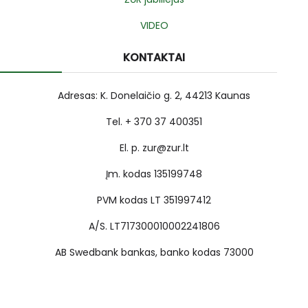
VIDEO
KONTAKTAI
Adresas: K. Donelaičio g. 2, 44213 Kaunas
Tel. + 370 37 400351
El. p. zur@zur.lt
Įm. kodas 135199748
PVM kodas LT 351997412
A/S. LT717300010002241806
AB Swedbank bankas, banko kodas 73000