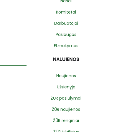
Nariai
Komitetai
Darbuotojai
Paslaugos
El.mokymas
NAUJIENOS
Naujienos
Užsienyje
ŽŪR pasiūlymai
ŽŪR naujienos
ŽŪR renginiai
ŽŪR jubiliejus