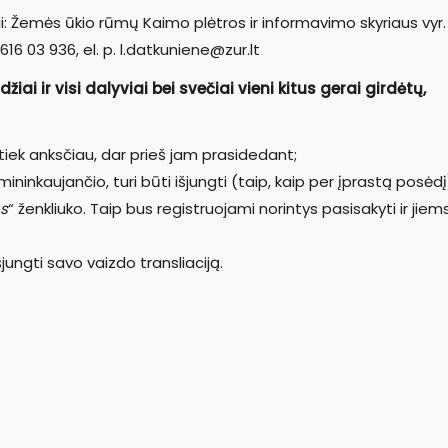
i: Žemės ūkio rūmų Kaimo plėtros ir informavimo skyriaus vyr.
616 03 936, el. p. l.datkuniene@zur.lt
iai ir visi dalyviai bei svečiai vieni kitus gerai girdėtų,
k tiek anksčiau, dar prieš jam prasidedant;
mininkaujančio, turi būti išjungti (taip, kaip per įprastą posėdį
s
“ ženkliuko. Taip bus registruojami norintys pasisakyti ir jiem
jungti savo vaizdo transliaciją.