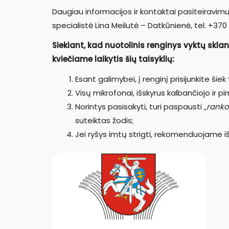
Daugiau informacijos ir kontaktai pasiteiravimu
specialistė Lina Meilutė – Datkūnienė, tel. +370 
Siekiant, kad nuotolinis renginys vyktų sklandž
kviečiame laikytis šių taisyklių:
Esant galimybei, į renginį prisijunkite šie
Visų mikrofonai, išskyrus kalbančiojo ir pir
Norintys pasisakyti, turi paspausti „
ranko
suteiktas žodis;
Jei ryšys imtų strigti, rekomenduojame iš