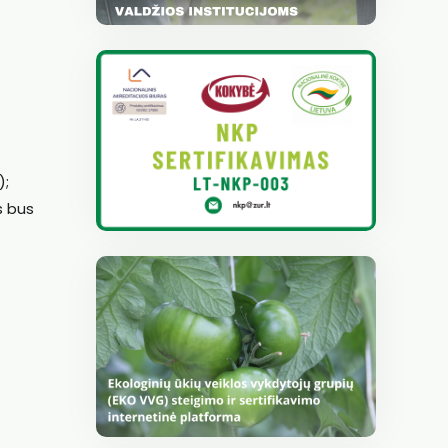
);
s bus