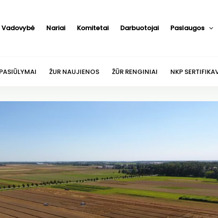
Vadovybė
Nariai
Komitetai
Darbuotojai
Paslaugos
 PASIŪLYMAI
ŽUR NAUJIENOS
ŽŪR RENGINIAI
NKP SERTIFIKA