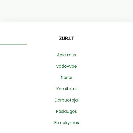
ZUR.LT
Apie mus
Vadovybė
Nariai
Komitetai
Darbuotojai
Paslaugos
El.mokymas