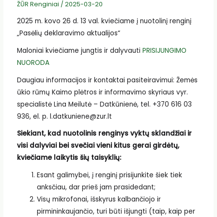
ŽŪR Renginiai
/
2025-03-20
2025 m. kovo 26 d. 13 val. kviečiame į nuotolinį renginį
„Pasėlių deklaravimo aktualijos“
Maloniai kviečiame jungtis ir dalyvauti
PRISIJUNGIMO
NUORODA
Daugiau informacijos ir kontaktai pasiteiravimui: Žemės
ūkio rūmų Kaimo plėtros ir informavimo skyriaus vyr.
specialistė Lina Meilutė – Datkūnienė, tel. +370 616 03
936, el. p. l.datkuniene@zur.lt
Siekiant, kad nuotolinis renginys vyktų sklandžiai ir
visi dalyviai bei svečiai vieni kitus gerai girdėtų,
kviečiame laikytis šių taisyklių:
Esant galimybei, į renginį prisijunkite šiek tiek
anksčiau, dar prieš jam prasidedant;
Visų mikrofonai, išskyrus kalbančiojo ir
pirmininkaujančio, turi būti išjungti (taip, kaip per