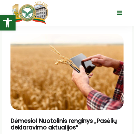
Pereiti
prie
Open toolbar
Main
turinio
Menu
Dėmesio! Nuotolinis renginys „Pasėlių
deklaravimo aktualijos“