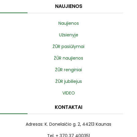
NAUJIENOS
Naujienos
Užsienyje
ŽŪR pasiūlymai
ŽŪR naujienos
ŽŪR renginiai
ŽŪR jubiliejus
VIDEO
KONTAKTAI
Adresas: K. Donelaičio g. 2, 44213 Kaunas
Tel. + 370 37 400351