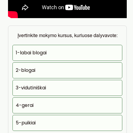
Įvertinkite mokymo kursus, kuriuose dalyvavote:
1-labai blogai
2-blogai
3-vidutiniškai
4-gerai
5-puikiai