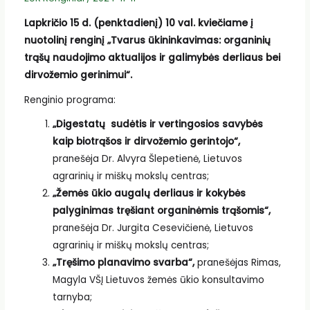
Lapkričio 15 d. (penktadienį) 10 val. kviečiame į
nuotolinį renginį „Tvarus ūkininkavimas: organinių
trąšų naudojimo aktualijos ir galimybės derliaus bei
dirvožemio gerinimui“.
Renginio programa:
„Digestatų sudėtis ir vertingosios savybės
kaip biotrąšos ir dirvožemio gerintojo“,
pranešėja Dr. Alvyra Šlepetienė, Lietuvos
agrarinių ir miškų mokslų centras;
„Žemės ūkio augalų derliaus ir kokybės
palyginimas tręšiant organinėmis trąšomis“,
pranešėja Dr. Jurgita Cesevičienė, Lietuvos
agrarinių ir miškų mokslų centras;
„Tręšimo planavimo svarba“,
pranešėjas Rimas,
Magyla VŠĮ Lietuvos žemės ūkio konsultavimo
tarnyba;