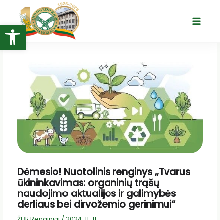
Pereiti
prie
Open toolbar
Main
turinio
Menu
Dėmesio! Nuotolinis renginys „Tvarus
ūkininkavimas: organinių trąšų
naudojimo aktualijos ir galimybės
derliaus bei dirvožemio gerinimui“
ŽŪR Renginiai
/
2024-11-11