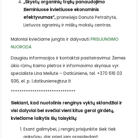
„Skystų organinių trąšų panaudojimo
žieminiuose kviečiuose ekonominis
efektyvumas“,
pranešėja Danutė Petraitytė,
Lietuvos agrarinių ir miškų mokslų centras.
Maloniai kviečiame jungtis ir dalyvauti
PRISIJUNGIMO
NUORODA
Daugiau informacijos ir kontaktai pasiteiravimui: Žemės
ūkio rūmų Kaimo plėtros ir informavimo skyriaus vyr.
specialistė Lina Meilutė – Datkūnienė, tel. +370 616 03
936, el. p. l.datkuniene@zur.lt
******************************
Siekiant, kad nuotolinis renginys vyktų sklandžiai ir
visi dalyviai bei svečiai vieni kitus gerai girdėtų,
kviečiame laikytis šių taisyklių:
Esant galimybei, į renginį prisijunkite šiek tiek
anksčiau, dar prieš jam prasidedant;