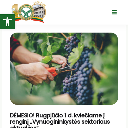
Pereiti
prie
Open toolbar
Main
turinio
Menu
DĖMESIO! Rugpjūčio 1 d. kviečiame į
renginį „Vynuogininkystės sektoriaus