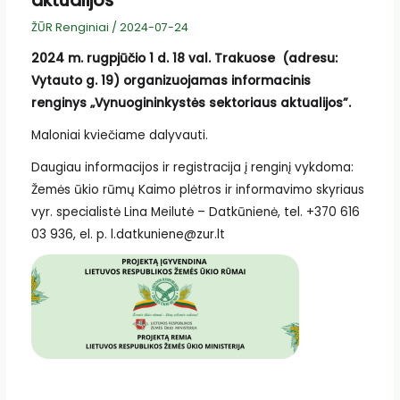
aktualijos”
ŽŪR Renginiai
/
2024-07-24
2024 m. rugpjūčio 1 d. 18 val. Trakuose (adresu:
Vytauto g. 19) organizuojamas informacinis
renginys „Vynuogininkystės sektoriaus aktualijos”.
Maloniai kviečiame dalyvauti.
Daugiau informacijos ir registracija į renginį vykdoma:
Žemės ūkio rūmų Kaimo plėtros ir informavimo skyriaus
vyr. specialistė Lina Meilutė – Datkūnienė, tel. +370 616
03 936, el. p. l.datkuniene@zur.lt