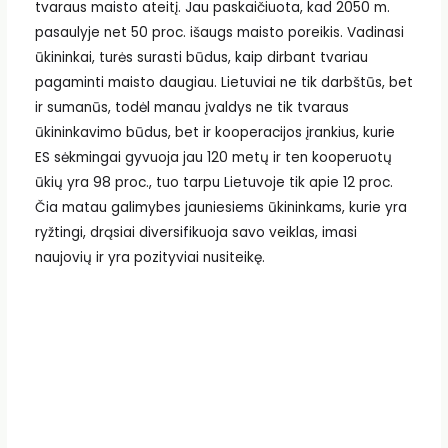
tvaraus maisto ateitį. Jau paskaičiuota, kad 2050 m.
pasaulyje net 50 proc. išaugs maisto poreikis. Vadinasi
ūkininkai, turės surasti būdus, kaip dirbant tvariau
pagaminti maisto daugiau. Lietuviai ne tik darbštūs, bet
ir sumanūs, todėl manau įvaldys ne tik tvaraus
ūkininkavimo būdus, bet ir kooperacijos įrankius, kurie
ES sėkmingai gyvuoja jau 120 metų ir ten kooperuotų
ūkių yra 98 proc., tuo tarpu Lietuvoje tik apie 12 proc.
Čia matau galimybes jauniesiems ūkininkams, kurie yra
ryžtingi, drąsiai diversifikuoja savo veiklas, imasi
naujovių ir yra pozityviai nusiteikę.