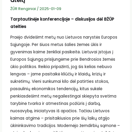
ateitį
ŽŪR Renginiai
/
2025-01-09
Tarptautinėje konferencijoje – diskusijos dėl BŽŪP
ateities
Praėjo dvidešimt metų nuo Lietuvos narystės Europos
Sąjungoje. Per šiuos metus šalies žemės ūkis ir
gyvenimas kaime ženkliai pasikeitė. Lietuvai įstojus į
Europos Sąjungą prisijungėme prie Bendrosios žemės
ūkio politikos. Reikia pripažinti, jog šis kelias nebuvo
lengvas – jame pasitaikė kliūčių ir klaidų, krizių ir
sukrėtimų. Vieni sunkumai kilo dėl patirties stokos,
pasaulinių ekonomikos tendencijų, kitus sukėlė
penkiasdešimt metų negailestingai skiepyta svetima
tarybinė tvarka ir atmestinas požiūris į darbą,
nuosavybę, iniciatyvas iš apačios. Tačiau Lietuvos
kaimas atgimė – prisitaikiusios prie šių laikų atgijo
ūkininkavimo tradicijos. Modernėjo žemdirbių sąmonė –