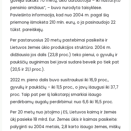
gavėjui sukaks 70 metų, ūkio darbuotojui – iki nustatyto
pensinio amžiaus“, – buvo nurodyta taisyklėse.
Paviešinta informacija, kad nuo 2004 m. pagal šią
priemonę išmokėta 210 mln. eurų, o ja pasinaudojo 22
tūkst. pareiškėjų.
Per pastaruosius 20 metų pastebimai pasikeitė ir
Lietuvos žemės ūkio produkcijos struktūra. 2004 m.
didžiausia jos dalis (23,8 proc.) teko pienui, o gyvulių ir
paukščių auginimas bei javai sudarė beveik po tiek pat
(20,5 ir 21,1 proc.).
2022 m. pieno dalis buvo susitraukusi iki 16,9 proc.,
gyvulių ir paukščių – iki 11,5 proc., o javų išaugusi iki 37,7
proc. Taip pat per šį laikotarpį smarkiai išaugo
perdirbamų augalų perdirbimui: nuo 6,6 iki 16,5 proc.
Per 20 metų nuo įstojimo į ES, Lietuvos kaimą ir žemės
ūkį pasiekė 18 mlrd. Eur. Žemės ūkis ir kaimas pasikeitė:
palyginti su 2004 metais, 2,8 karto išaugo žemės, miškų