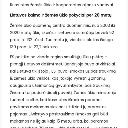
Rumunijos žemės ūkio ir kooperacijos aljanso vadovai.
Lietuvos kaimo ir žemės ūkio pokyčiai per 20 metų
Žemės ūkio duomenų centro duomenimis, nuo 2003 iki
2020 metų ūkių skaičius Lietuvoje sumažėjo beveik 52
proc., iki 132 tūkst. Tuo metu jų vidutinis plotas išaugo
139 proc., iki 22,2 hektaro.
ES politika ne visada ragino smulkiųjų ūkių plėtrą –
pirmąjį Lietuvos dešimtmetį Bendrijoje buvo atvirkščiai.
Kai Lietuva tik įstojo į ES, buvo išmokos už pasitraukimą
iš žemės ūkio veiklos, kas įtakojo vyresnių žmonių,
daugiausia užsiimančių gyvulininkyste, pasitraukimą.
Žinoma tai padarė didelį poveikį. Žemės ūkio ministerija
tuomet skelbė, kad kasmetės išmokos paramos
gavėjams mokamos siekiant užtikrinti jų prarastas
pajamas. „Ankstyvo pasitraukimo išmokos gali būti
mokamos ne ilgiau kaip 15 metų arba, kol paramos