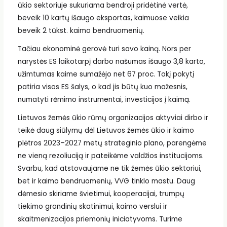
ūkio sektoriuje sukuriama bendroji pridėtinė vertė,
beveik 10 kartų išaugo eksportas, kaimuose veikia
beveik 2 tūkst. kaimo bendruomenių.
Tačiau ekonominė gerovė turi savo kainą. Nors per
narystės ES laikotarpį darbo našumas išaugo 3,8 karto,
užimtumas kaime sumažėjo net 67 proc. Tokį pokytį
patiria visos ES šalys, o kad jis būtų kuo mažesnis,
numatyti rėmimo instrumentai, investicijos į kaimą.
Lietuvos žemės ūkio rūmų organizacijos aktyviai dirbo ir
teikė daug siūlymų dėl Lietuvos žemės ūkio ir kaimo
plėtros 2023–2027 metų strateginio plano, parengėme
ne vieną rezoliuciją ir pateikėme valdžios institucijoms.
Svarbu, kad atstovaujame ne tik žemės ūkio sektoriui,
bet ir kaimo bendruomenių, VVG tinklo mastu. Daug
dėmesio skiriame švietimui, kooperacijai, trumpų
tiekimo grandinių skatinimui, kaimo verslui ir
skaitmenizacijos priemonių iniciatyvoms. Turime