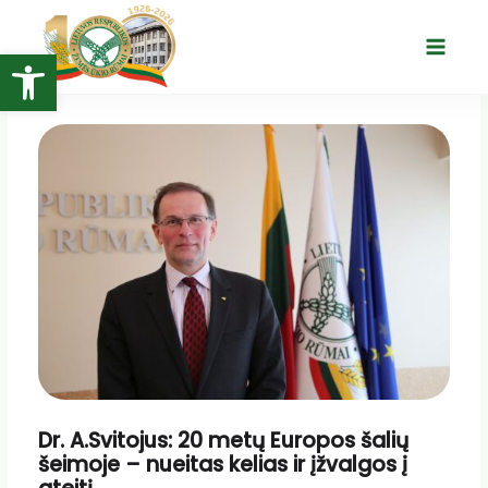
Pereiti
prie
Open toolbar
Main
turinio
Menu
Dr. A.Svitojus: 20 metų Europos šalių
šeimoje – nueitas kelias ir įžvalgos į