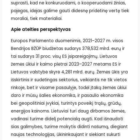
suprasti, kad ne konkuruodami, o kooperuodami žinias,
pajėgas, idėjas galime gauti didesnę pridėtinę vertę tiek
moraliai, tiek materialiai.
Apie ateities perspektyvas
Europos Parlamento duomenimis, 2021–2027 m. visos
Bendrijos BŽŪP biudžetas sudarys 378,532 mlrd. eurų ir
tai sudarys 31 proc. visų ES įsipareigojimų. Lietuvos
žemės ūkiui ir kaimo plėtrai 2023–2027 metams ES ir
Lietuvos valstybė skyrė 4,281 mlrd. eurų. Žemės ūkis yra
išskirtinis ir sudėtingas sektorius, veikiantis ne tik vietos
rinkoje, bet ir visame pasaulyje, todėl įtaką žemės ūkiui
daro ir mūsų šalies ekonomika, ir pasaulio ekonomika
bei geopolitiniai įvykiai, turintys poveikį trąšų, grūdų,
energijos kainoms. Lietuviai turi daug dirbamos žemės,
vadinasi turime didelį potencialą augti. Kad išnaudoti
šias galimybes, turime mokytis didinti našumą, diegiant
naujas technologijas, ūkininkaujant ir siekiant sukurti