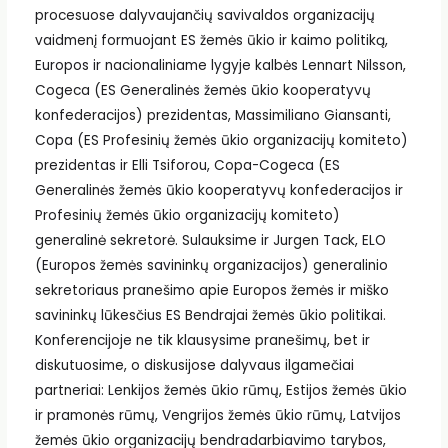
procesuose dalyvaujančių savivaldos organizacijų
vaidmenį formuojant ES žemės ūkio ir kaimo politiką,
Europos ir nacionaliniame lygyje kalbės Lennart Nilsson,
Cogeca (ES Generalinės žemės ūkio kooperatyvų
konfederacijos) prezidentas, Massimiliano Giansanti,
Copa (ES Profesinių žemės ūkio organizacijų komiteto)
prezidentas ir Elli Tsiforou, Copa-Cogeca (ES
Generalinės žemės ūkio kooperatyvų konfederacijos ir
Profesinių žemės ūkio organizacijų komiteto)
generalinė sekretorė. Sulauksime ir Jurgen Tack, ELO
(Europos žemės savininkų organizacijos) generalinio
sekretoriaus pranešimo apie Europos žemės ir miško
savininkų lūkesčius ES Bendrajai žemės ūkio politikai.
Konferencijoje ne tik klausysime pranešimų, bet ir
diskutuosime, o diskusijose dalyvaus ilgamečiai
partneriai: Lenkijos žemės ūkio rūmų, Estijos žemės ūkio
ir pramonės rūmų, Vengrijos žemės ūkio rūmų, Latvijos
žemės ūkio organizacijų bendradarbiavimo tarybos,