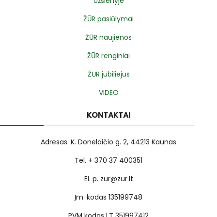
Užsienyje
ŽŪR pasiūlymai
ŽŪR naujienos
ŽŪR renginiai
ŽŪR jubiliejus
VIDEO
KONTAKTAI
Adresas: K. Donelaičio g. 2, 44213 Kaunas
Tel. + 370 37 400351
El. p. zur@zur.lt
Įm. kodas 135199748
PVM kodas LT 351997412