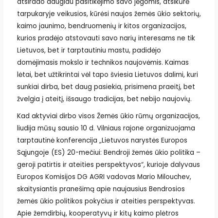
atsirado daugiau pasitikėjimo savo jėgomis, atsikūrė
tarpukaryje veikusios, kūrėsi naujos žemės ūkio sektorių,
kaimo jaunimo, bendruomenių ir kitos organizacijos,
kurios pradėjo atstovauti savo narių interesams ne tik
Lietuvos, bet ir tarptautiniu mastu, padidėjo
domėjimasis mokslo ir technikos naujovėmis. Kaimas
lėtai, bet užtikrintai vėl tapo šviesia Lietuvos dalimi, kuri
sunkiai dirba, bet daug pasiekia, prisimena praeitį, bet
žvelgia į ateitį, išsaugo tradicijas, bet nebijo naujovių.
Kad aktyviai dirbo visos Žemės ūkio rūmų organizacijos,
liudija mūsų sausio 10 d. Vilniaus rajone organizuojama
tarptautinė konferencija „Lietuvos narystės Europos
Sąjungoje (ES) 20-mečiui: Bendroji žemės ūkio politika –
geroji patirtis ir ateities perspektyvos“, kurioje dalyvaus
Europos Komisijos DG AGRI vadovas Mario Milouchev,
skaitysiantis pranešimą apie naujausius Bendrosios
žemės ūkio politikos pokyčius ir ateities perspektyvas.
Apie žemdirbių, kooperatyvų ir kitų kaimo plėtros