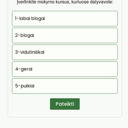
Įvertinkite mokymo kursus, kuriuose dalyvavote:
1-labai blogai
2-blogai
3-vidutiniškai
4-gerai
5-puikiai