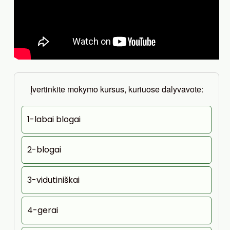
Įvertinkite mokymo kursus, kuriuose dalyvavote:
1-labai blogai
2-blogai
3-vidutiniškai
4-gerai