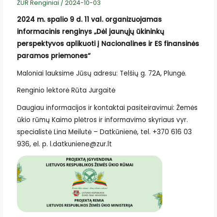
ŽŪR Renginiai
/
2024-10-03
2024 m. spalio 9 d. 11 val. organizuojamas
informacinis renginys „Dėl jaunųjų ūkininkų
perspektyvos aplikuoti į Nacionalines ir ES finansinės
paramos priemones“
Maloniai lauksime Jūsų adresu: Telšių g. 72A, Plungė.
Renginio lektorė Rūta Jurgaitė
Daugiau informacijos ir kontaktai pasiteiravimui: Žemės
ūkio rūmų Kaimo plėtros ir informavimo skyriaus vyr.
specialistė Lina Meilutė – Datkūnienė, tel. +370 616 03
936, el. p. l.datkuniene@zur.lt