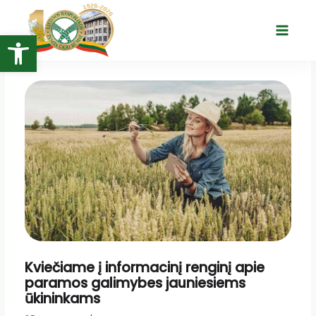
Pereiti
prie
Open toolbar
Main
turinio
Menu
Kviečiame į informacinį renginį apie
paramos galimybes jauniesiems
ūkininkams