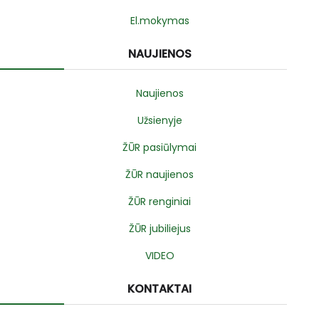
El.mokymas
NAUJIENOS
Naujienos
Užsienyje
ŽŪR pasiūlymai
ŽŪR naujienos
ŽŪR renginiai
ŽŪR jubiliejus
VIDEO
KONTAKTAI