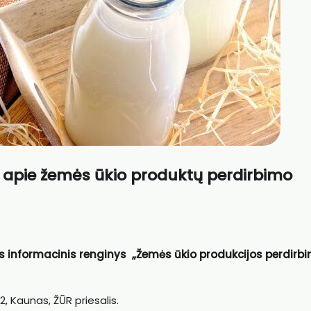
į apie žemės ūkio produktų perdirbimo
mas informacinis renginys „Žemės ūkio produkcijos perdirb
2, Kaunas, ŽŪR priesalis.