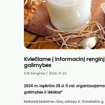
Kviečiame į informacinį rengin
galimybes
ŽŪR Renginiai
/
2024-11-23
2024 m. lapkričio 28 d. 11 val. organizuoja
galimybės ir iššūkiai“
Maloniai lauksime Jūsų adresu: K. Donelaičio g. 