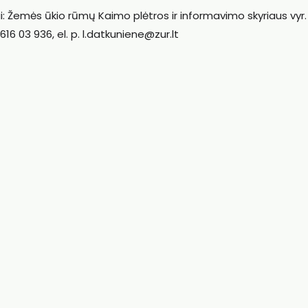
i: Žemės ūkio rūmų Kaimo plėtros ir informavimo skyriaus vyr.
616 03 936, el. p. l.datkuniene@zur.lt