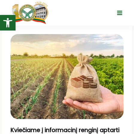
Pereiti
prie
Open toolbar
Main
turinio
Menu
Kviečiame į informacinį renginį aptarti