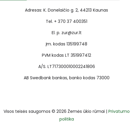
Adresas: K. Donelaičio g. 2, 44213 Kaunas
Tel. + 370 37 400351
El. p. zur@zur.lt
Įm. kodas 135199748
PVM kodas LT 351997412
A/S. LT717300010002241806
AB Swedbank bankas, banko kodas 73000
Visos teisės saugomos © 2026 Žemės ūkio rūmai |
Privatumo
politika