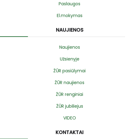
Paslaugos
El.mokymas
NAUJIENOS
Naujienos
Užsienyje
ŽŪR pasiūlymai
ŽŪR naujienos
ŽŪR renginiai
ŽŪR jubiliejus
VIDEO
KONTAKTAI