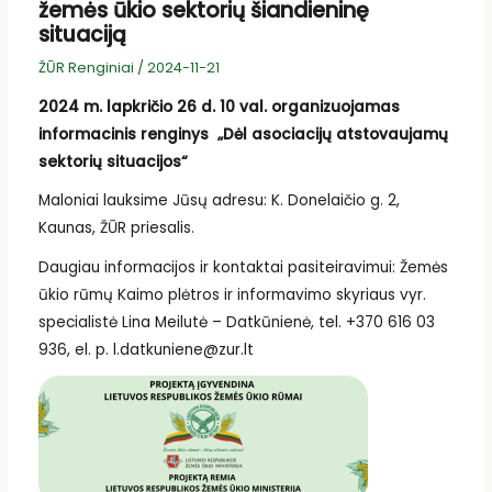
žemės ūkio sektorių šiandieninę
situaciją
ŽŪR Renginiai
/
2024-11-21
2024 m. lapkričio 26 d. 10 val. organizuojamas
informacinis renginys „Dėl asociacijų atstovaujamų
sektorių situacijos“
Maloniai lauksime Jūsų adresu: K. Donelaičio g. 2,
Kaunas, ŽŪR priesalis.
Daugiau informacijos ir kontaktai pasiteiravimui: Žemės
ūkio rūmų Kaimo plėtros ir informavimo skyriaus vyr.
specialistė Lina Meilutė – Datkūnienė, tel. +370 616 03
936, el. p. l.datkuniene@zur.lt