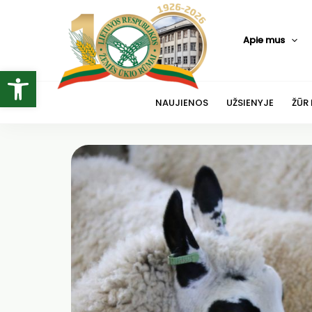
Pereiti
prie
Apie mus
turinio
Open toolbar
NAUJIENOS
UŽSIENYJE
ŽŪR