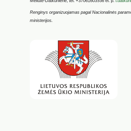
Meilutė-Datkūnienė, tel. +37061603936 el. p.
l.datkun
Renginys organizuojamas pagal Nacionalinės paramos ž
ministerijos.