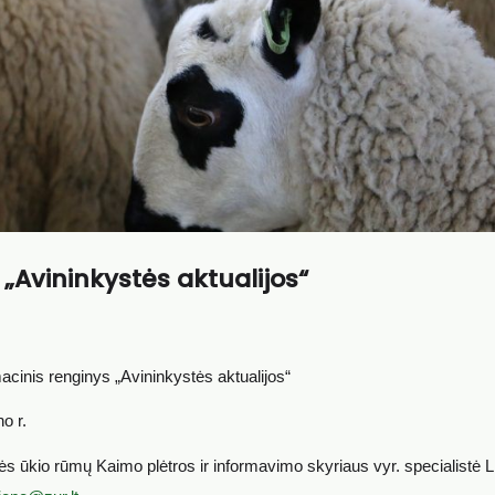
 „Avininkystės aktualijos“
acinis renginys „Avininkystės aktualijos“
no r.
ės ūkio rūmų Kaimo plėtros ir informavimo skyriaus vyr. specialistė L