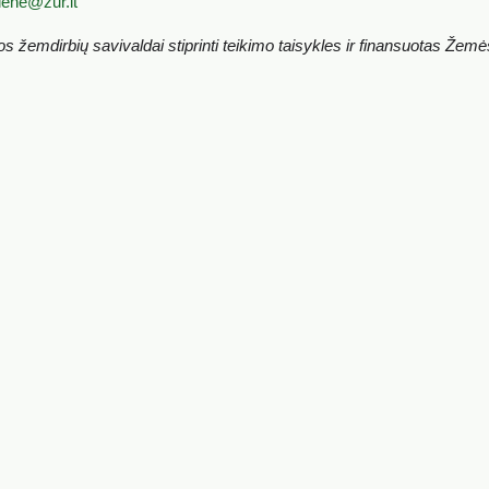
iene@zur.lt
emdirbių savivaldai stiprinti teikimo taisykles ir finansuotas Žemė