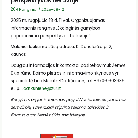
perspektyvos Lietuvoje“
ŽŪR Renginiai
/
2025-08-12
2025 m. rugpjūčio 18 d. 11 val. Organizuojamas
informacinis renginys „Ekologinės gamybos
populiarinimo perspektyvos Lietuvoje“
Maloniai lauksime Jūsų adresu: K. Donelaičio g. 2,
Kaunas
Daugiau informacijos ir kontaktai pasiteiravimui: Žemės
ūkio rūmų Kaimo plėtros ir informavimo skyriaus vyr.
specialistė Lina Meilutė-Datkūnienė, tel. +37061603936
el. p.
l.datkuniene@zur.lt
Renginys organizuojamas pagal Nacionalinės paramos
žemdirbių savivaldai stiprinti teikimo taisykles ir
finansuotas Žemės ūkio ministerijos.