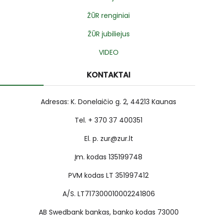
ŽŪR renginiai
ŽŪR jubiliejus
VIDEO
KONTAKTAI
Adresas: K. Donelaičio g. 2, 44213 Kaunas
Tel. + 370 37 400351
El. p. zur@zur.lt
Įm. kodas 135199748
PVM kodas LT 351997412
A/S. LT717300010002241806
AB Swedbank bankas, banko kodas 73000