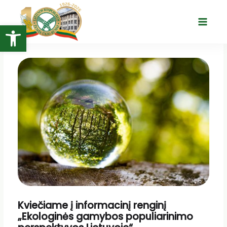
Pereiti
prie
Open toolbar
Main
turinio
Menu
Kviečiame į informacinį renginį
„Ekologinės gamybos populiarinimo