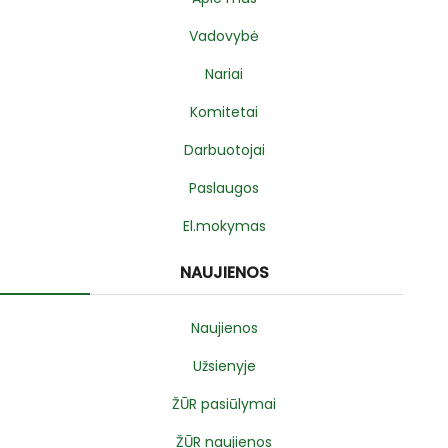
Vadovybė
Nariai
Komitetai
Darbuotojai
Paslaugos
El.mokymas
NAUJIENOS
Naujienos
Užsienyje
ŽŪR pasiūlymai
ŽŪR naujienos