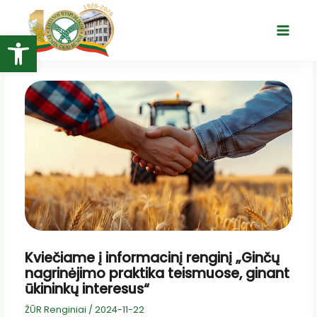
Pereiti
prie
Open toolbar
Main
turinio
Menu
Kviečiame į informacinį renginį „Ginčų
nagrinėjimo praktika teismuose, ginant
ūkininkų interesus“
ŽŪR Renginiai
/
2024-11-22