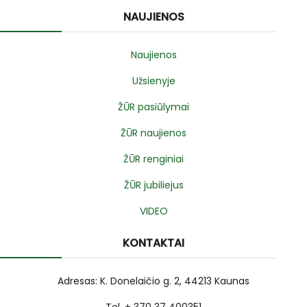
NAUJIENOS
Naujienos
Užsienyje
ŽŪR pasiūlymai
ŽŪR naujienos
ŽŪR renginiai
ŽŪR jubiliejus
VIDEO
KONTAKTAI
Adresas: K. Donelaičio g. 2, 44213 Kaunas
Tel. + 370 37 400351