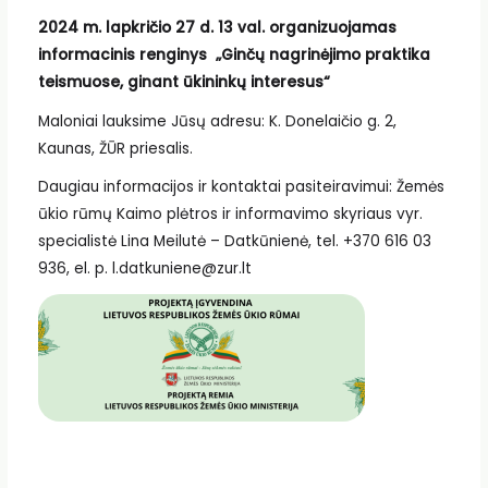
2024 m. lapkričio 27 d. 13 val. organizuojamas
informacinis renginys „Ginčų nagrinėjimo praktika
teismuose, ginant ūkininkų interesus“
Maloniai lauksime Jūsų adresu: K. Donelaičio g. 2,
Kaunas, ŽŪR priesalis.
Daugiau informacijos ir kontaktai pasiteiravimui: Žemės
ūkio rūmų Kaimo plėtros ir informavimo skyriaus vyr.
specialistė Lina Meilutė – Datkūnienė, tel. +370 616 03
936, el. p. l.datkuniene@zur.lt