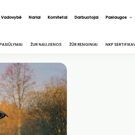
Vadovybė
Nariai
Komitetai
Darbuotojai
Paslaugos
 PASIŪLYMAI
ŽUR NAUJIENOS
ŽŪR RENGINIAI
NKP SERTIFIKA