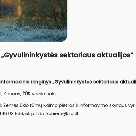
 „Gyvulininkystės sektoriaus aktualijos“
informacinis renginys „Gyvulininkystės sektoriaus aktuali
, Kaunas, ŽŪR verslo salė.
i: Žemės ūkio rūmų Kaimo plėtros ir informavimo skyriaus vyr.
616 03 936, el. p. l.datkuniene@zur.lt