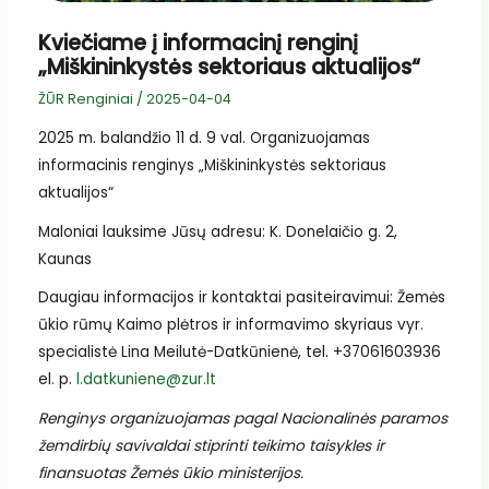
Kviečiame į informacinį renginį
„Miškininkystės sektoriaus aktualijos“
ŽŪR Renginiai
/
2025-04-04
2025 m. balandžio 11 d. 9 val. Organizuojamas
informacinis renginys „Miškininkystės sektoriaus
aktualijos“
Maloniai lauksime Jūsų adresu: K. Donelaičio g. 2,
Kaunas
Daugiau informacijos ir kontaktai pasiteiravimui: Žemės
ūkio rūmų Kaimo plėtros ir informavimo skyriaus vyr.
specialistė Lina Meilutė-Datkūnienė, tel. +37061603936
el. p.
l.datkuniene@zur.lt
Renginys organizuojamas pagal Nacionalinės paramos
žemdirbių savivaldai stiprinti teikimo taisykles ir
finansuotas Žemės ūkio ministerijos.