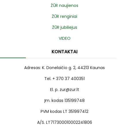
ŽŪR naujienos
ŽŪR renginiai
ŽŪR jubiliejus
VIDEO
KONTAKTAI
Adresas: K. Donelaičio g. 2, 44213 Kaunas
Tel. + 370 37 400351
El. p. zur@zur.lt
Įm. kodas 135199748
PVM kodas LT 351997412
A/S. LT717300010002241806