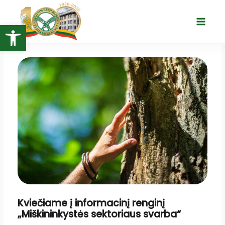
Pereiti
prie
Open toolbar
Main
turinio
Menu
Kviečiame į informacinį renginį
„Miškininkystės sektoriaus svarba“