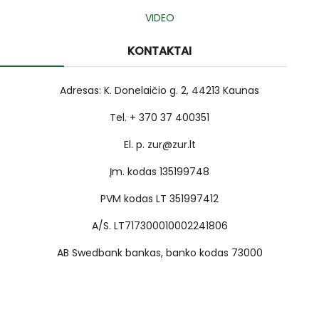
VIDEO
KONTAKTAI
Adresas: K. Donelaičio g. 2, 44213 Kaunas
Tel. + 370 37 400351
El. p. zur@zur.lt
Įm. kodas 135199748
PVM kodas LT 351997412
A/S. LT717300010002241806
AB Swedbank bankas, banko kodas 73000