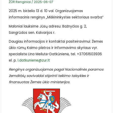
ŽŪR Renginiai
/
2025-06-07
2025 m. birželio 13 d. 10 val. Organizuojamas
informacinis renginys „Miškininkystės sektoriaus svarba“
Maloniai lauksime Jūsų adresu: Bažnyčios g. 2,
Sangrūdos sen. Kalvarijos r.
Daugiau informacijos ir kontaktai pasiteiravimui: Žemės
ūkio rūmų Kaimo plėtros ir informavimo skyriaus vyr.
specialistė Lina Meilutė-Datkūnienė, tel. +37061603936
el. p.
l.datkuniene@zur.lt
Renginys organizuojamas pagal Nacionalinės paramos
žemdirbių savivaldai stiprinti teikimo taisykles ir
finansuotas Žemės ūkio ministerijos.