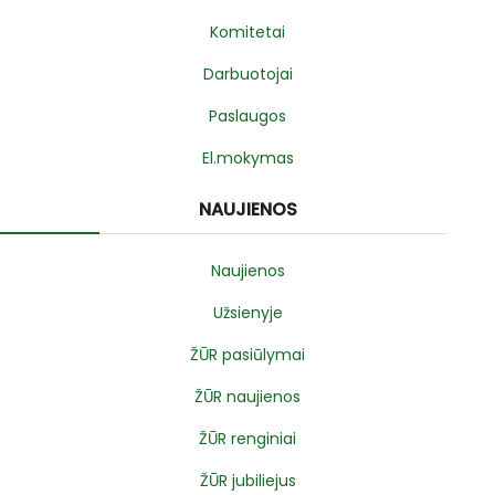
Komitetai
Darbuotojai
Paslaugos
El.mokymas
NAUJIENOS
Naujienos
Užsienyje
ŽŪR pasiūlymai
ŽŪR naujienos
ŽŪR renginiai
ŽŪR jubiliejus