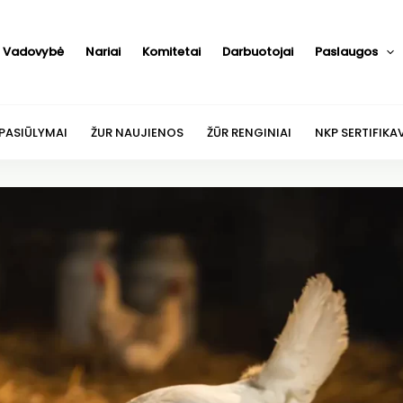
Vadovybė
Nariai
Komitetai
Darbuotojai
Paslaugos
 PASIŪLYMAI
ŽUR NAUJIENOS
ŽŪR RENGINIAI
NKP SERTIFIKA