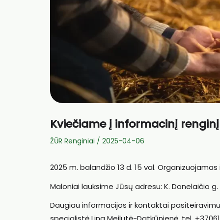
Kviečiame į informacinį renginį
ŽŪR Renginiai
/
2025-04-06
2025 m. balandžio 13 d. 15 val. Organizuojamas 
Maloniai lauksime Jūsų adresu: K. Donelaičio g.
Daugiau informacijos ir kontaktai pasiteiravimu
specialistė Lina Meilutė-Datkūnienė, tel. +3706