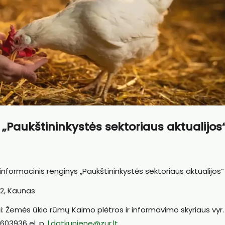
 „Paukštininkystės sektoriaus aktualijos
informacinis renginys „Paukštininkystės sektoriaus aktualijos“
 2, Kaunas
i: Žemės ūkio rūmų Kaimo plėtros ir informavimo skyriaus vyr.
1603936 el. p.
l.datkuniene@zur.lt