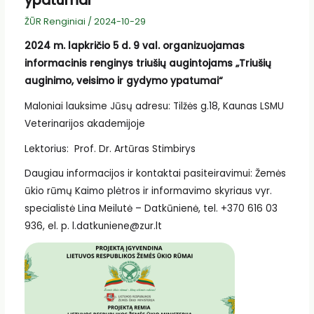
ypatumai“
ŽŪR Renginiai
/
2024-10-29
2024 m. lapkričio 5 d. 9 val. organizuojamas
informacinis renginys triušių augintojams „Triušių
auginimo, veisimo ir gydymo ypatumai“
Maloniai lauksime Jūsų adresu: Tilžės g.18, Kaunas LSMU
Veterinarijos akademijoje
Lektorius: Prof. Dr. Artūras Stimbirys
Daugiau informacijos ir kontaktai pasiteiravimui: Žemės
ūkio rūmų Kaimo plėtros ir informavimo skyriaus vyr.
specialistė Lina Meilutė – Datkūnienė, tel. +370 616 03
936, el. p. l.datkuniene@zur.lt