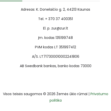
Adresas: K. Donelaičio g. 2, 44213 Kaunas
Tel. + 370 37 400351
El. p. zur@zur.lt
Įm. kodas 135199748
PVM kodas LT 351997412
A/S. LT717300010002241806
AB Swedbank bankas, banko kodas 73000
Visos teisės saugomos © 2026 Žemės ūkio rūmai |
Privatumo
politika