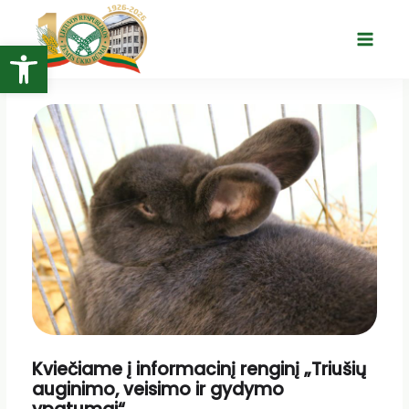
Pereiti
prie
Open toolbar
Main
turinio
Menu
Kviečiame į informacinį renginį „Triušių
auginimo, veisimo ir gydymo