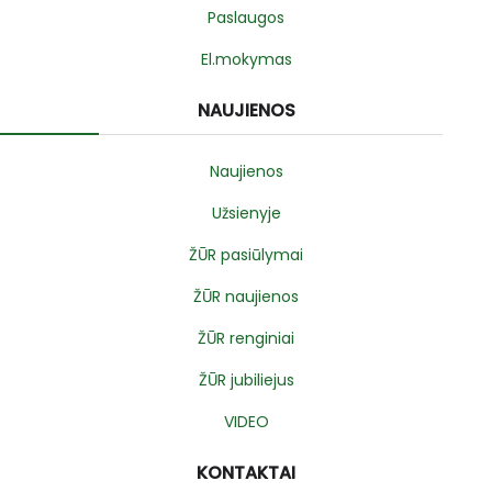
Paslaugos
El.mokymas
NAUJIENOS
Naujienos
Užsienyje
ŽŪR pasiūlymai
ŽŪR naujienos
ŽŪR renginiai
ŽŪR jubiliejus
VIDEO
KONTAKTAI