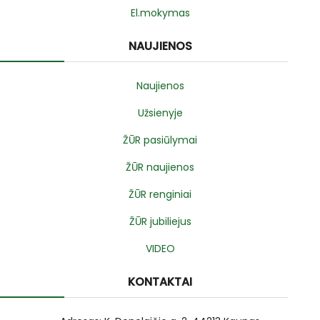
El.mokymas
NAUJIENOS
Naujienos
Užsienyje
ŽŪR pasiūlymai
ŽŪR naujienos
ŽŪR renginiai
ŽŪR jubiliejus
VIDEO
KONTAKTAI