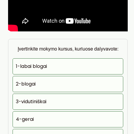
Įvertinkite mokymo kursus, kuriuose dalyvavote:
1-labai blogai
2-blogai
3-vidutiniškai
4-gerai