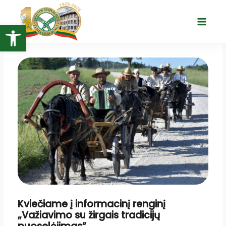
Pereiti
prie
Open toolbar
Main
turinio
Menu
Kviečiame į informacinį renginį
„Važiavimo su žirgais tradicijų