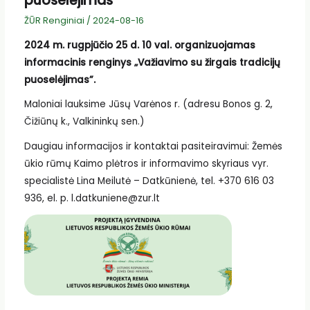
puoselėjimas”
ŽŪR Renginiai
/
2024-08-16
2024 m. rugpjūčio 25 d. 10 val. organizuojamas
informacinis renginys „Važiavimo su žirgais tradicijų
puoselėjimas”.
Maloniai lauksime Jūsų Varėnos r. (adresu Bonos g. 2,
Čižiūnų k., Valkininkų sen.)
Daugiau informacijos ir kontaktai pasiteiravimui: Žemės
ūkio rūmų Kaimo plėtros ir informavimo skyriaus vyr.
specialistė Lina Meilutė – Datkūnienė, tel. +370 616 03
936, el. p. l.datkuniene@zur.lt