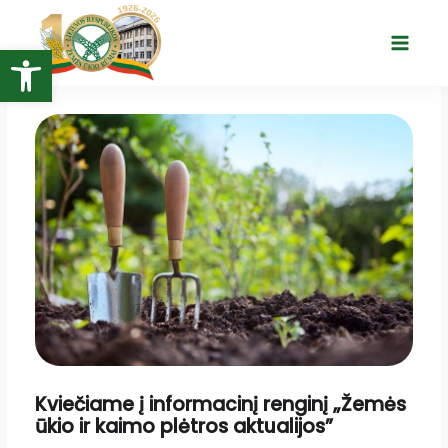
Pereiti
prie
Open toolbar
Main
turinio
Menu
Kviečiame į informacinį renginį „Žemės
ūkio ir kaimo plėtros aktualijos”