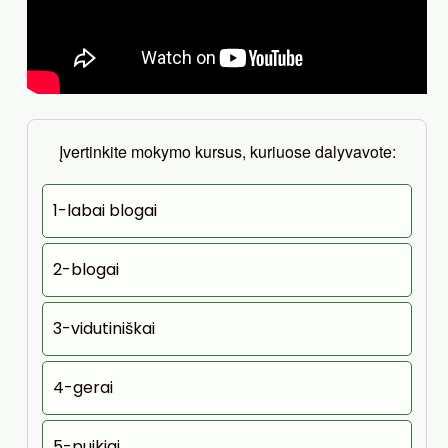
Įvertinkite mokymo kursus, kuriuose dalyvavote:
1-labai blogai
2-blogai
3-vidutiniškai
4-gerai
5-puikiai