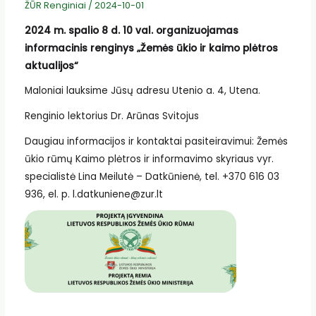
ŽŪR Renginiai
/
2024-10-01
2024 m. spalio 8 d. 10 val. organizuojamas
informacinis renginys „Žemės ūkio ir kaimo plėtros
aktualijos“
Maloniai lauksime Jūsų adresu Utenio a. 4, Utena.
Renginio lektorius Dr. Arūnas Svitojus
Daugiau informacijos ir kontaktai pasiteiravimui: Žemės
ūkio rūmų Kaimo plėtros ir informavimo skyriaus vyr.
specialistė Lina Meilutė – Datkūnienė, tel. +370 616 03
936, el. p. l.datkuniene@zur.lt