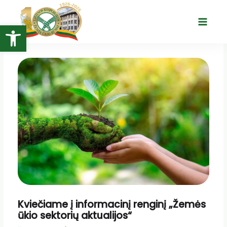
Pereiti
prie
Open toolbar
Main
turinio
Menu
Kviečiame į informacinį renginį „Žemės
ūkio sektorių aktualijos“