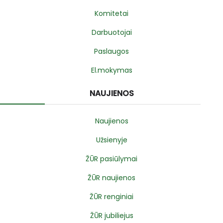
Komitetai
Darbuotojai
Paslaugos
El.mokymas
NAUJIENOS
Naujienos
Užsienyje
ŽŪR pasiūlymai
ŽŪR naujienos
ŽŪR renginiai
ŽŪR jubiliejus