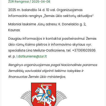
ŽŪR Renginiai
/
2025-04-08
2025 m. balandžio 14 d. 10 val. Organizuojamas
informacinis renginys „Žemės ūkio sektorių aktualijos“
Maloniai lauksime Jūsų adresu: K. Donelaičio g. 2,
Kaunas
Daugiau informacijos ir kontaktai pasiteiravimui: Žemės
ūkio rūmų Kaimo plėtros ir informavimo skyriaus vyr.
specialistė Lina Meilutė-Datkūnienė, tel. +37061603936
el. p.
l.datkuniene@zur.lt
Renginys organizuojamas pagal Nacionalinės paramos
žemdirbių savivaldai stiprinti teikimo taisykles ir
finansuotas Žemės ūkio ministerijos.