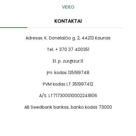
VIDEO
KONTAKTAI
Adresas: K. Donelaičio g. 2, 44213 Kaunas
Tel. + 370 37 400351
El. p. zur@zur.lt
Įm. kodas 135199748
PVM kodas LT 351997412
A/S. LT717300010002241806
AB Swedbank bankas, banko kodas 73000