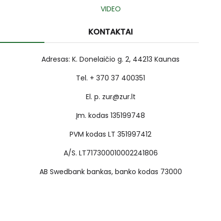
VIDEO
KONTAKTAI
Adresas: K. Donelaičio g. 2, 44213 Kaunas
Tel. + 370 37 400351
El. p. zur@zur.lt
Įm. kodas 135199748
PVM kodas LT 351997412
A/S. LT717300010002241806
AB Swedbank bankas, banko kodas 73000