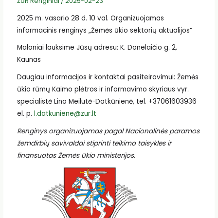
ŽŪR Renginiai
/
2025-02-23
2025 m. vasario 28 d. 10 val. Organizuojamas
informacinis renginys „Žemės ūkio sektorių aktualijos“
Maloniai lauksime Jūsų adresu: K. Donelaičio g. 2,
Kaunas
Daugiau informacijos ir kontaktai pasiteiravimui: Žemės
ūkio rūmų Kaimo plėtros ir informavimo skyriaus vyr.
specialistė Lina Meilutė-Datkūnienė, tel. +37061603936
el. p.
l.datkuniene@zur.lt
Renginys organizuojamas pagal Nacionalinės paramos
žemdirbių savivaldai stiprinti teikimo taisykles ir
finansuotas Žemės ūkio ministerijos.