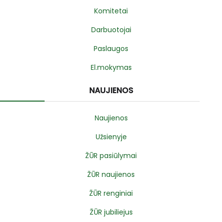
Komitetai
Darbuotojai
Paslaugos
El.mokymas
NAUJIENOS
Naujienos
Užsienyje
ŽŪR pasiūlymai
ŽŪR naujienos
ŽŪR renginiai
ŽŪR jubiliejus