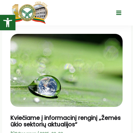
Pereiti
prie
Open toolbar
Main
turinio
Menu
Kviečiame į informacinį renginį „Žemės
ūkio sektorių aktualijos“