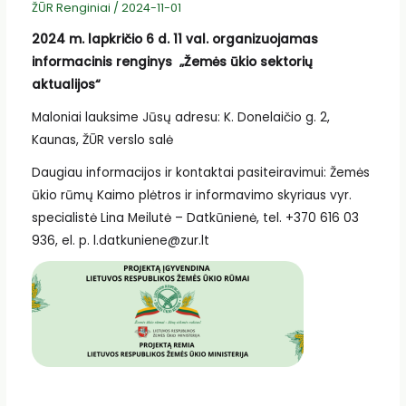
ŽŪR Renginiai
/
2024-11-01
2024 m. lapkričio 6 d. 11 val. organizuojamas
informacinis renginys „Žemės ūkio sektorių
aktualijos“
Maloniai lauksime Jūsų adresu: K. Donelaičio g. 2,
Kaunas, ŽŪR verslo salė
Daugiau informacijos ir kontaktai pasiteiravimui: Žemės
ūkio rūmų Kaimo plėtros ir informavimo skyriaus vyr.
specialistė Lina Meilutė – Datkūnienė, tel. +370 616 03
936, el. p. l.datkuniene@zur.lt