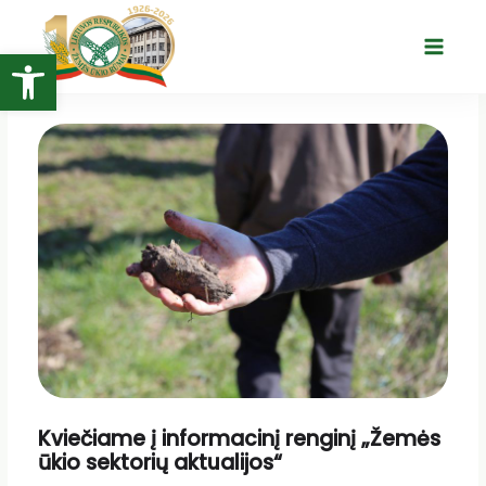
Pereiti
prie
Open toolbar
Main
turinio
Menu
Kviečiame į informacinį renginį „Žemės
ūkio sektorių aktualijos“