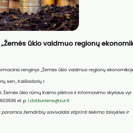
nį „Žemės ūkio vaidmuo regionų ekonomik
informacinis renginys „Žemės ūkio vaidmuo regionų ekonomikoj
ių sen., Kaišiadorių r.
i: Žemės ūkio rūmų Kaimo plėtros ir informavimo skyriaus vyr.
1603936 el. p.
l.datkuniene@zur.lt
ramos žemdirbių savivaldai stiprinti teikimo taisykles ir