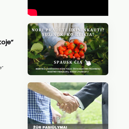
oje“
e“