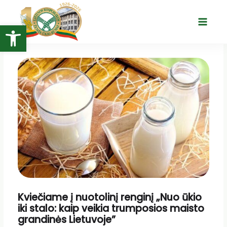
Pereiti
prie
Open toolbar
Main
turinio
Menu
Kviečiame į nuotolinį renginį „Nuo ūkio
iki stalo: kaip veikia trumposios maisto
grandinės Lietuvoje”