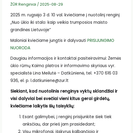
ŽŪR Renginiai
/
2025-08-29
2025 m. rugsėjo 3 d. 10 val. kviečiame į nuotolinį renginį
„Nuo ūkio iki stalo: kaip veikia trumposios maisto
grandinės Lietuvoje”
Maloniai kviečiame jungtis ir dalyvauti
PRISIJUNGIMO
NUORODA
Daugiau informacijos ir kontaktai pasiteiravimui: Žemės
ūkio rūmų Kaimo plėtros ir informavimo skyriaus vyr.
specialistė Lina Meilutė – Datkūnienė, tel. +370 616 03
936, el. p. l.datkuniene@zur.lt
Siekiant, kad nuotolinis renginys vyktų sklandžiai ir
visi dalyviai bei svečiai vieni kitus gerai girdėtų,
kviečiame laikytis šių taisyklių:
Esant galimybei, į renginį prisijunkite šiek tiek
anksčiau, dar prieš jam prasidedant;
Visų mikrofonai, išskyrus kalbančiojo ir