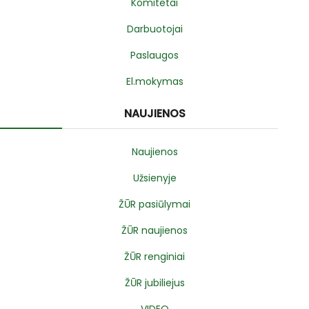
Komitetai
Darbuotojai
Paslaugos
El.mokymas
NAUJIENOS
Naujienos
Užsienyje
ŽŪR pasiūlymai
ŽŪR naujienos
ŽŪR renginiai
ŽŪR jubiliejus