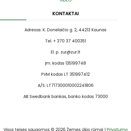
VIDEO
KONTAKTAI
Adresas: K. Donelaičio g. 2, 44213 Kaunas
Tel. + 370 37 400351
El. p. zur@zur.lt
Įm. kodas 135199748
PVM kodas LT 351997412
A/S. LT717300010002241806
AB Swedbank bankas, banko kodas 73000
Visos teisės saugomos © 2026 Žemės ūkio rūmai |
Privatumo