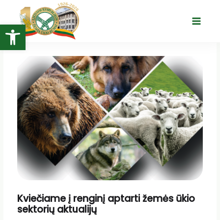
Pereiti
prie
Open toolbar
Main
turinio
Menu
Kviečiame į renginį aptarti žemės ūkio
sektorių aktualijų