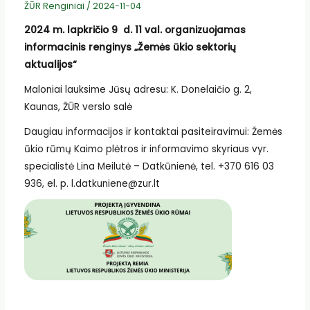
ŽŪR Renginiai
/
2024-11-04
2024 m. lapkričio 9 d. 11 val. organizuojamas
informacinis renginys „Žemės ūkio sektorių
aktualijos“
Maloniai lauksime Jūsų adresu: K. Donelaičio g. 2,
Kaunas, ŽŪR verslo salė
Daugiau informacijos ir kontaktai pasiteiravimui: Žemės
ūkio rūmų Kaimo plėtros ir informavimo skyriaus vyr.
specialistė Lina Meilutė – Datkūnienė, tel. +370 616 03
936, el. p. l.datkuniene@zur.lt