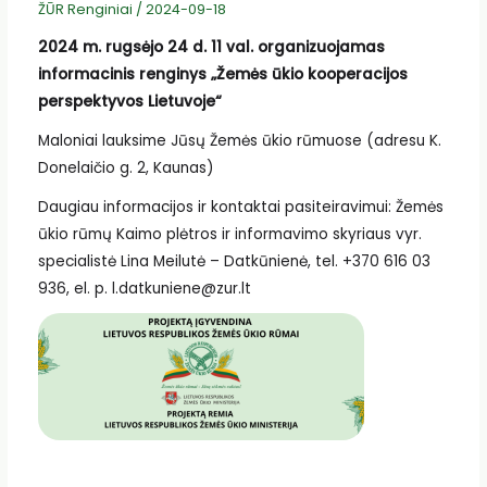
ŽŪR Renginiai
/
2024-09-18
2024 m. rugsėjo 24 d. 11 val. organizuojamas
informacinis renginys „Žemės ūkio kooperacijos
perspektyvos Lietuvoje“
Maloniai lauksime Jūsų Žemės ūkio rūmuose (adresu K.
Donelaičio g. 2, Kaunas)
Daugiau informacijos ir kontaktai pasiteiravimui: Žemės
ūkio rūmų Kaimo plėtros ir informavimo skyriaus vyr.
specialistė Lina Meilutė – Datkūnienė, tel. +370 616 03
936, el. p. l.datkuniene@zur.lt