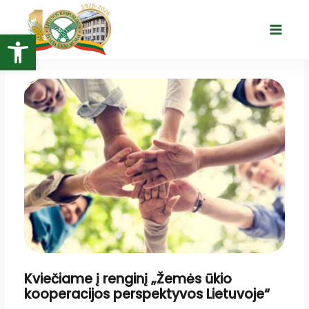
Pereiti
prie
Open toolbar
Main
turinio
Menu
Kviečiame į renginį „Žemės ūkio
kooperacijos perspektyvos Lietuvoje“