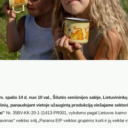
m. spalio 14 d. nuo 10 val., Šilutės seniūnijos salėje, Lietuvininkų 
nių, panaudojant vietoje užaugintą produkciją viešajame sektori
ai“
Nr. 35BV-KK-20-1-11413-PR001, vykdomo pagal Lietuvos kaimo p
as“ veiklos sritį „Parama EIP veiklos grupėms kurti ir jų veiklai vy