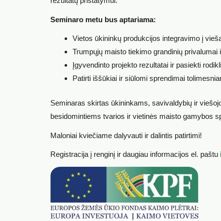
rezultatų pristatymui.
Seminaro metu bus aptariama:
Vietos ūkininkų produkcijos integravimo į viešą
Trumpųjų maisto tiekimo grandinių privalumai i
Įgyvendinto projekto rezultatai ir pasiekti rodikli
Patirti iššūkiai ir siūlomi sprendimai tolimesni
Seminaras skirtas ūkininkams, savivaldybių ir viešo
besidomintiems tvarios ir vietinės maisto gamybos s
Maloniai kviečiame dalyvauti ir dalintis patirtimi!
Registracija į renginį ir daugiau informacijos el. paštu