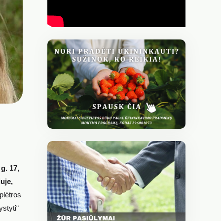
g. 17,
uje,
lėtros
styti“