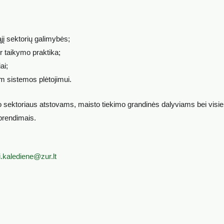
jį sektorių galimybės;
r taikymo praktika;
ai;
am sistemos plėtojimui.
jo sektoriaus atstovams, maisto tiekimo grandinės dalyviams bei visi
prendimais.
i.kalediene@zur.lt