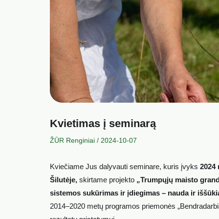
Kvietimas į seminarą
ŽŪR Renginiai
/
2024-10-07
Kviečiame Jus dalyvauti seminare, kuris įvyks
2024 
Šilutėje,
skirtame projekto
„Trumpųjų maisto grandi
sistemos sukūrimas ir įdiegimas – nauda ir iššūki
2014–2020 metų programos priemonės „Bendradarbiavim