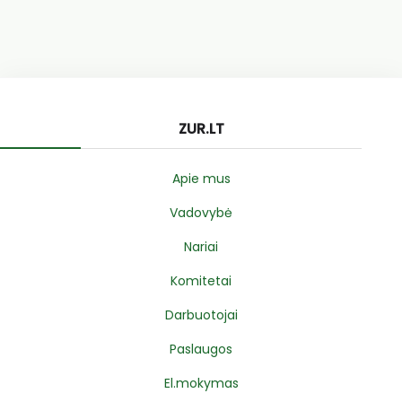
ZUR.LT
Apie mus
Vadovybė
Nariai
Komitetai
Darbuotojai
Paslaugos
El.mokymas