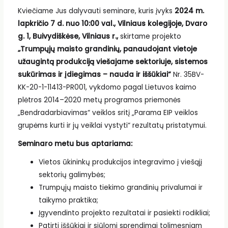
Kviečiame Jus dalyvauti seminare, kuris įvyks
2024 m.
lapkričio 7 d. nuo 10:00 val., Vilniaus kolegijoje, Dvaro
g. 1, Buivydiškėse, Vilniaus r.,
skirtame projekto
„Trumpųjų maisto grandinių, panaudojant vietoje
užaugintą produkciją viešajame sektoriuje, sistemos
sukūrimas ir įdiegimas – nauda ir iššūkiai“
Nr. 35BV-
KK-20-1-11413-PR001, vykdomo pagal Lietuvos kaimo
plėtros 2014–2020 metų programos priemonės
„Bendradarbiavimas“ veiklos sritį „Parama EIP veiklos
grupėms kurti ir jų veiklai vystyti“ rezultatų pristatymui.
Seminaro metu bus aptariama:
Vietos ūkininkų produkcijos integravimo į viešąjį
sektorių galimybės;
Trumpųjų maisto tiekimo grandinių privalumai ir
taikymo praktika;
Įgyvendinto projekto rezultatai ir pasiekti rodikliai;
Patirti iššūkiai ir siūlomi sprendimai tolimesniam