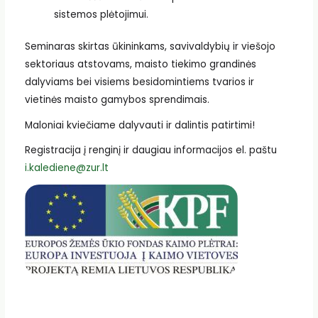
sistemos plėtojimui.
Seminaras skirtas ūkininkams, savivaldybių ir viešojo
sektoriaus atstovams, maisto tiekimo grandinės
dalyviams bei visiems besidomintiems tvarios ir
vietinės maisto gamybos sprendimais.
Maloniai kviečiame dalyvauti ir dalintis patirtimi!
Registracija į renginį ir daugiau informacijos el. paštu
i.kalediene@zur.lt