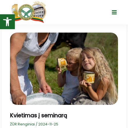
Pereiti
prie
Open toolbar
Main
turinio
Menu
Kvietimas į seminarą
ŽŪR Renginiai
/
2024-11-25