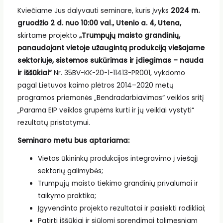
Kviečiame Jus dalyvauti seminare, kuris įvyks
2024 m.
gruodžio 2 d. nuo 10:00 val., Utenio a. 4, Utena,
skirtame projekto
„Trumpųjų maisto grandinių,
panaudojant vietoje užaugintą produkciją viešajame
sektoriuje, sistemos sukūrimas ir įdiegimas – nauda
ir iššūkiai“
Nr. 35BV-KK-20-1-11413-PR001, vykdomo
pagal Lietuvos kaimo plėtros 2014–2020 metų
programos priemonės „Bendradarbiavimas“ veiklos sritį
„Parama EIP veiklos grupėms kurti ir jų veiklai vystyti“
rezultatų pristatymui.
Seminaro metu bus aptariama:
Vietos ūkininkų produkcijos integravimo į viešąjį
sektorių galimybės;
Trumpųjų maisto tiekimo grandinių privalumai ir
taikymo praktika;
Įgyvendinto projekto rezultatai ir pasiekti rodikliai;
Patirti iššūkiai ir siūlomi sprendimai tolimesniam