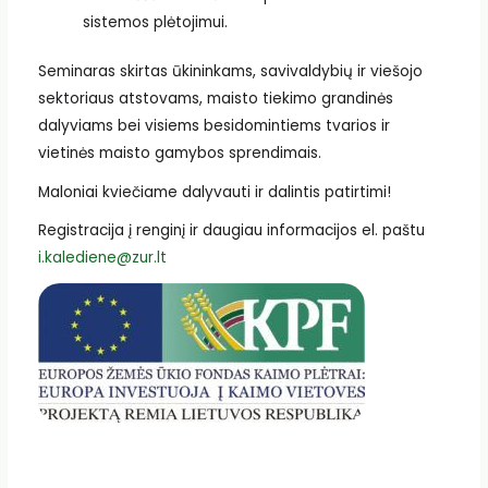
sistemos plėtojimui.
Seminaras skirtas ūkininkams, savivaldybių ir viešojo
sektoriaus atstovams, maisto tiekimo grandinės
dalyviams bei visiems besidomintiems tvarios ir
vietinės maisto gamybos sprendimais.
Maloniai kviečiame dalyvauti ir dalintis patirtimi!
Registracija į renginį ir daugiau informacijos el. paštu
i.kalediene@zur.lt