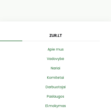
ZUR.LT
Apie mus
Vadovybė
Nariai
Komitetai
Darbuotojai
Paslaugos
El.mokymas