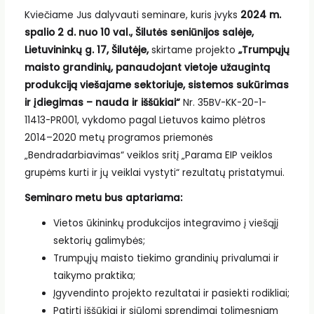
Kviečiame Jus dalyvauti seminare, kuris įvyks
2024 m.
spalio 2 d. nuo 10 val., Šilutės seniūnijos salėje,
Lietuvininkų g. 17, Šilutėje,
skirtame projekto
„Trumpųjų
maisto grandinių, panaudojant vietoje užaugintą
produkciją viešajame sektoriuje, sistemos sukūrimas
ir įdiegimas – nauda ir iššūkiai“
Nr. 35BV-KK-20-1-
11413-PR001, vykdomo pagal Lietuvos kaimo plėtros
2014–2020 metų programos priemonės
„Bendradarbiavimas“ veiklos sritį „Parama EIP veiklos
grupėms kurti ir jų veiklai vystyti“ rezultatų pristatymui.
Seminaro metu bus aptariama:
Vietos ūkininkų produkcijos integravimo į viešąjį
sektorių galimybės;
Trumpųjų maisto tiekimo grandinių privalumai ir
taikymo praktika;
Įgyvendinto projekto rezultatai ir pasiekti rodikliai;
Patirti iššūkiai ir siūlomi sprendimai tolimesniam