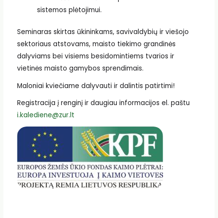
sistemos plėtojimui.
Seminaras skirtas ūkininkams, savivaldybių ir viešojo
sektoriaus atstovams, maisto tiekimo grandinės
dalyviams bei visiems besidomintiems tvarios ir
vietinės maisto gamybos sprendimais.
Maloniai kviečiame dalyvauti ir dalintis patirtimi!
Registracija į renginį ir daugiau informacijos el. paštu
i.kalediene@zur.lt