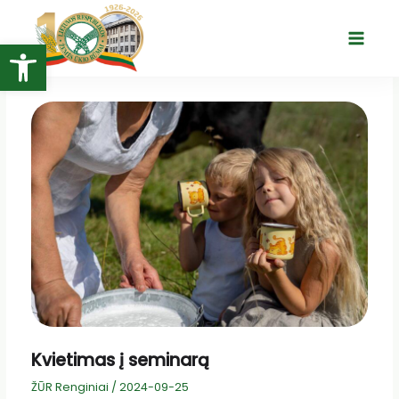
Pereiti
prie
Open toolbar
Main
turinio
Menu
Kvietimas į seminarą
ŽŪR Renginiai
/
2024-09-25