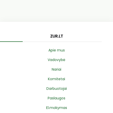
ZUR.LT
Apie mus
Vadovybė
Nariai
Komitetai
Darbuotojai
Paslaugos
El.mokymas