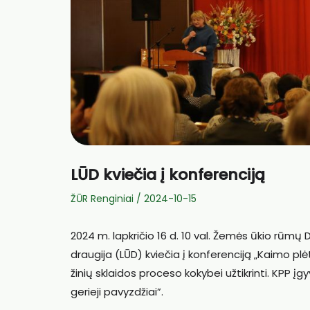
LŪD kviečia į konferenciją
ŽŪR Renginiai
/
2024-10-15
2024 m. lapkričio 16 d. 10 val. Žemės ūkio rūmų D
draugija (LŪD) kviečia į konferenciją „Kaimo pl
žinių sklaidos proceso kokybei užtikrinti. KPP 
gerieji pavyzdžiai”.