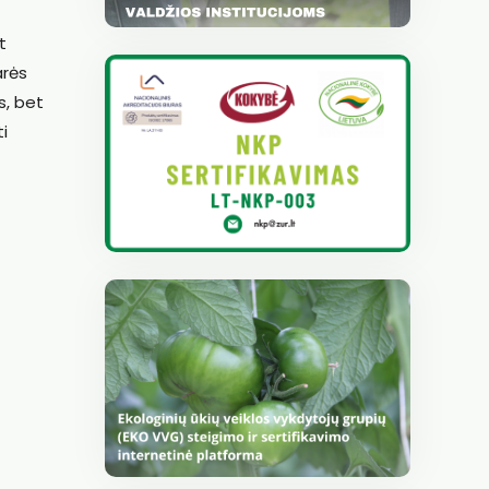
t
arės
s, bet
i