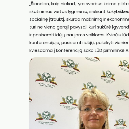
„Šiandien, kaip niekad, yra svarbus kaimo plėt
skatinimas vietos lygmeniu, siekiant kokybiškes
socialinę įtrauktį, skurdo mažinimą ir ekonomin
turi ne vieną gerąjį pavyzdį, kurį sukūrė įgyven
ir pasisemti idėjų naujoms veikloms. Kviečiu lū
konferencijoje, pasisemti idėjų, palaikyti vieniem
kviesdama į konferenciją sako LŪD pirmininkė A