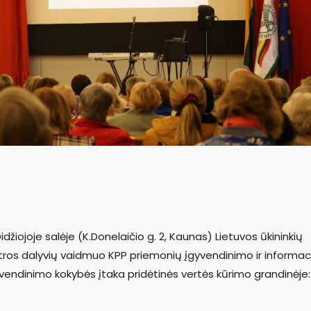
idžiojoje salėje (K.Donelaičio g. 2, Kaunas) Lietuvos ūkininkių
ėtros dalyvių vaidmuo KPP priemonių įgyvendinimo ir informaci
įgyvendinimo kokybės įtaka pridėtinės vertės kūrimo grandinėje