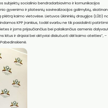
ros subjektų socialinio bendradarbiavimo ir komunikacijos
nio gyvenimo ir platesnių savirealizacijos galimybių, skatinan
ę plėtrą kaimo vietovėse. Lietuvos ūkininkių draugijos (LŪD) n
dindamos KPP įrankius, todėl svarbu ne tik pasidalinti patirtimi
dietes ir joms prijaučiančius bei palaikančius asmenis dalyvaut
s kitus ir drąsiai bei aktyviai diskutuoti dėl kaimo ateities”, –
.Pabedinskienė.