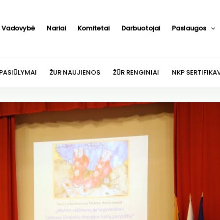
Vadovybė
Nariai
Komitetai
Darbuotojai
Paslaugos
 PASIŪLYMAI
ŽUR NAUJIENOS
ŽŪR RENGINIAI
NKP SERTIFIKA