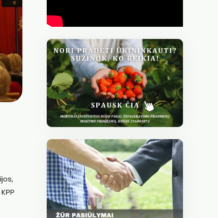
jos,
: KPP