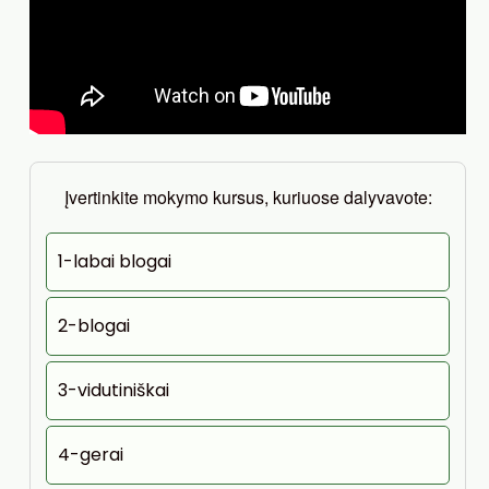
Įvertinkite mokymo kursus, kuriuose dalyvavote:
1-labai blogai
2-blogai
3-vidutiniškai
4-gerai