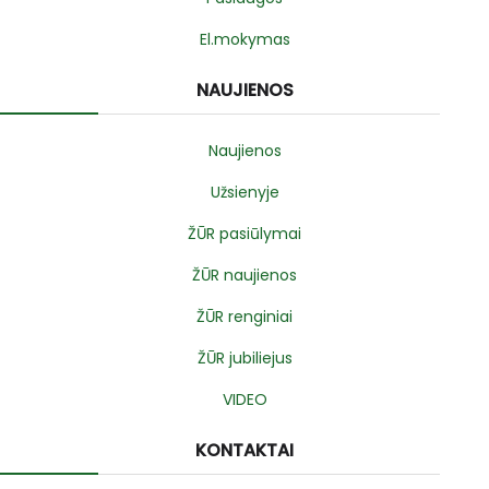
El.mokymas
NAUJIENOS
Naujienos
Užsienyje
ŽŪR pasiūlymai
ŽŪR naujienos
ŽŪR renginiai
ŽŪR jubiliejus
VIDEO
KONTAKTAI