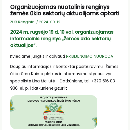
Organizuojamas nuotolinis renginys
žemės ūkio sektorių aktualijoms aptarti
ŽŪR Renginiai
/
2024-09-12
2024 m. rugsėjo 19 d. 10 val. organizuojamas
informacinis renginys „Žemės ūkio sektorių
aktualijos”.
Kviečiame jungtis ir dalyauti
PRISIJUNGIMO NUORODA
Daugiau informacijos ir kontaktai pasiteiravimui: Žemės
ūkio rūmų Kaimo plėtros ir informavimo skyriaus vyr.
specialistė Lina Meilutė – Datkūnienė, tel. +370 616 03
936, el. p. l.datkuniene@zur.lt