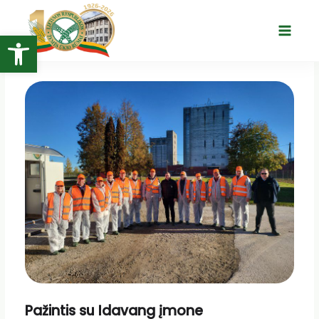
Pereiti
prie
Open toolbar
Main
turinio
Menu
Pažintis su Idavang įmone