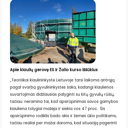
Apie kiaulių gerovę ES ir Žalio kurso iššūkius
„Teoriškai kiaulininkystė Lietuvoje tarsi laikoma antrąją
pagal svarbą gyvulininkystės šaka, kadangi kiaulienos
suvartojimas didžiausias palyginti su kitų gyvulių rūšių,
tačiau: neramina tai, kad apsirūpinimas savos gamybos
kiauliena tolygiai mažėja ir siekia vos 47 proc. Šis
apsirūpinimo rodiklis bado akis ir žemės ūkio politikams,
tačiau realiai per mažai daroma, kad situaciją pagerinti