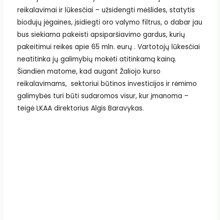
reikalavimai ir lūkesčiai – užsidengti mėšlides, statytis
biodujų jėgaines, įsidiegti oro valymo filtrus, o dabar jau
bus siekiama pakeisti apsiparšiavimo gardus, kurių
pakeitimui reikės apie 65 mln. eurų . Vartotojų lūkesčiai
neatitinka jų galimybių mokėti atitinkamą kainą.
Šiandien matome, kad augant Žaliojo kurso
reikalavimams, sektoriui būtinos investicijos ir rėmimo
galimybės turi būti sudaromos visur, kur įmanoma –
teigė LKAA direktorius Algis Baravykas.