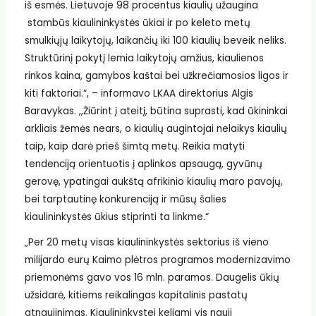
iš esmės. Lietuvoje 98 procentus kiaulių užaugina
stambūs kiaulininkystės ūkiai ir po keleto metų
smulkiųjų laikytojų, laikančių iki 100 kiaulių beveik neliks.
Struktūrinį pokytį lemia laikytojų amžius, kiaulienos
rinkos kaina, gamybos kaštai bei užkrečiamosios ligos ir
kiti faktoriai.“, – informavo LKAA direktorius Algis
Baravykas. ,,Žiūrint į ateitį, būtina suprasti, kad ūkininkai
arkliais žemės nears, o kiaulių augintojai nelaikys kiaulių
taip, kaip darė prieš šimtą metų. Reikia matyti
tendenciją orientuotis į aplinkos apsaugą, gyvūnų
gerovę, ypatingai aukštą afrikinio kiaulių maro pavojų,
bei tarptautinę konkurenciją ir mūsų šalies
kiaulininkystės ūkius stiprinti ta linkme.“
„Per 20 metų visas kiaulininkystės sektorius iš vieno
milijardo eurų Kaimo plėtros programos modernizavimo
priemonėms gavo vos 16 mln. paramos. Daugelis ūkių
užsidarė, kitiems reikalingas kapitalinis pastatų
atnaujinimas. Kiaulininkystei keliami vis nauji