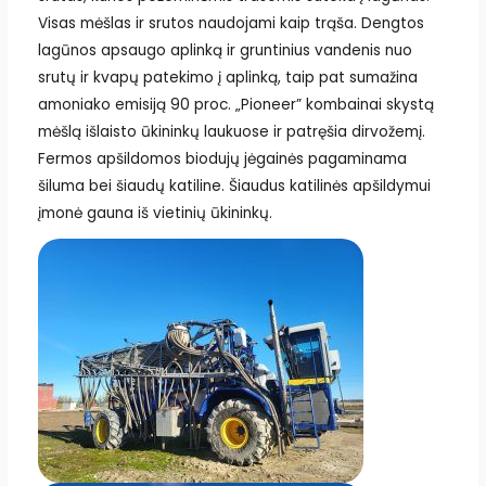
Visas mėšlas ir srutos naudojami kaip trąša. Dengtos
lagūnos apsaugo aplinką ir gruntinius vandenis nuo
srutų ir kvapų patekimo į aplinką, taip pat sumažina
amoniako emisiją 90 proc. „Pioneer” kombainai skystą
mėšlą išlaisto ūkininkų laukuose ir patręšia dirvožemį.
Fermos apšildomos biodujų jėgainės pagaminama
šiluma bei šiaudų katiline. Šiaudus katilinės apšildymui
įmonė gauna iš vietinių ūkininkų.