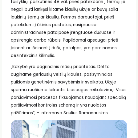
taisyklių: paskutines 48 val. prieš patekdami į fermą jie
negali būti lankęsi kitame kiaulių ūkyje ar buvę šalia
laukinių šernų ar kiaulių. Fermos darbuotojai, prieš
patekdami į ūkinius pastatus, nusiprausia
administracinėse patalpose įrengtuose dušuose ir
apsirengia darbo rūbais. Papildomai apsaugai prieš
įeinant ar išeinant į dušų patalpas, yra pereinamas
dezinfekcinis kilimėlis.
„Kokybė yra pagrindinis mūsų prioritetas. Dėl to
auginame geriausių veislių kiaules, pasižyminčias
puikiomis genetinėmis savybėmis ir sveikata. Ūkyje
sperma ruošiama laikantis biosaugos reikalavimų. Visas
paršiavimosi procesas fiksuojamas naudojant specialią
paršiavimosi kontrolės schemą ir yra nuolatos
prižiūrimas“, – informavo Saulius Ramanauskas.