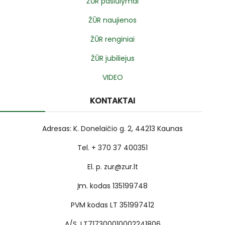
ŽŪR pasiūlymai
ŽŪR naujienos
ŽŪR renginiai
ŽŪR jubiliejus
VIDEO
KONTAKTAI
Adresas: K. Donelaičio g. 2, 44213 Kaunas
Tel. + 370 37 400351
El. p. zur@zur.lt
Įm. kodas 135199748
PVM kodas LT 351997412
A/S. LT717300010002241806