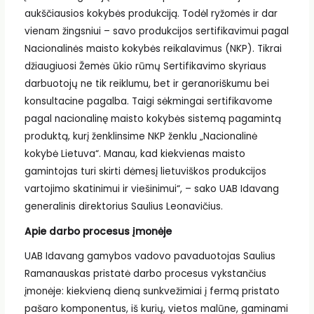
aukščiausios kokybės produkciją. Todėl ryžomės ir dar
vienam žingsniui – savo produkcijos sertifikavimui pagal
Nacionalinės maisto kokybės reikalavimus (NKP). Tikrai
džiaugiuosi Žemės ūkio rūmų Sertifikavimo skyriaus
darbuotojų ne tik reiklumu, bet ir geranoriškumu bei
konsultacine pagalba. Taigi sėkmingai sertifikavome
pagal nacionalinę maisto kokybės sistemą pagamintą
produktą, kurį ženklinsime NKP ženklu „Nacionalinė
kokybė Lietuva“. Manau, kad kiekvienas maisto
gamintojas turi skirti dėmesį lietuviškos produkcijos
vartojimo skatinimui ir viešinimui“, – sako UAB Idavang
generalinis direktorius Saulius Leonavičius.
Apie darbo procesus įmonėje
UAB Idavang gamybos vadovo pavaduotojas Saulius
Ramanauskas pristatė darbo procesus vykstančius
įmonėje: kiekvieną dieną sunkvežimiai į fermą pristato
pašaro komponentus, iš kurių, vietos malūne, gaminami