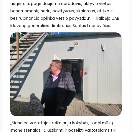
augintoju, pageidaujamu darbdaviu, aktyviu vietos
bendruomenių nariu, pozityvaus, skaidraus, etiško ir
besirūpinančio aplinka verslo pavyzdžiu“, – kalbėjo UAB
Idavang generalinis direktorius Saulius Leonavičius.
„Šiandien vartotojas reikalauja kokybės, todėl mūsų
įmonė stengiasi ją užtikrinti ir pateikti vartotojams tik