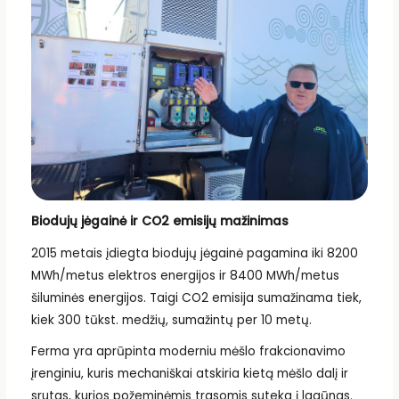
Biodujų jėgainė ir CO2 emisijų mažinimas
2015 metais įdiegta biodujų jėgainė pagamina iki 8200
MWh/metus elektros energijos ir 8400 MWh/metus
šiluminės energijos. Taigi CO2 emisija sumažinama tiek,
kiek 300 tūkst. medžių, sumažintų per 10 metų.
Ferma yra aprūpinta moderniu mėšlo frakcionavimo
įrenginiu, kuris mechaniškai atskiria kietą mėšlo dalį ir
srutas, kurios požeminėmis trasomis suteka į lagūnas.