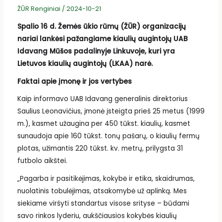
ŽŪR Renginiai
/
2024-10-21
Spalio 16 d. Žemės ūkio rūmų (ŽŪR) organizacijų
nariai lankėsi pažangiame kiaulių augintojų UAB
Idavang Mūšos padalinyje Linkuvoje, kuri yra
Lietuvos kiaulių augintojų (LKAA) narė.
Faktai apie įmonę ir jos vertybes
Kaip informavo UAB Idavang generalinis direktorius
Saulius Leonavičius, įmonė įsteigta prieš 25 metus (1999
m.), kasmet užaugina per 450 tūkst. kiaulių, kasmet
sunaudoja apie 160 tūkst. tonų pašarų, o kiaulių fermų
plotas, užimantis 220 tūkst. kv. metrų, prilygsta 31
futbolo aikštei.
„Pagarba ir pasitikėjimas, kokybė ir etika, skaidrumas,
nuolatinis tobulėjimas, atsakomybė už aplinką. Mes
siekiame viršyti standartus visose srityse – būdami
savo rinkos lyderiu, aukščiausios kokybės kiaulių