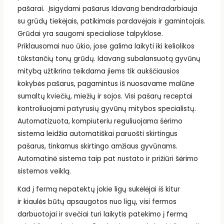
pašarai. Įsigydami pašarus Idavang bendradarbiauja
su grūdų tiekėjais, patikimais pardavėjais ir gamintojais.
Grūdai yra saugomi specialiose talpyklose.
Priklausomai nuo ūkio, jose galima laikyti iki keliolikos
tūkstančių tonų grūdų. Idavang subalansuotą gyvūnų
mitybą užtikrina teikdama jiems tik aukščiausios
kokybės pašarus, pagamintus iš nuosavame malūne
sumaltų kviečių, miežių ir sojos. Visi pašarų receptai
kontroliuojami patyrusių gyvūnų mitybos specialistų.
Automatizuota, kompiuteriu reguliuojama šėrimo
sistema leidžia automatiškai paruošti skirtingus
pašarus, tinkamus skirtingo amžiaus gyvūnams.
Automatinė sistema taip pat nustato ir prižiūri šėrimo
sistemos veiklą.
Kad į fermą nepatektų jokie ligų sukėlėjai iš kitur
ir kiaulės būtų apsaugotos nuo ligų, visi fermos
darbuotojai ir svečiai turi laikytis patekimo į fermą