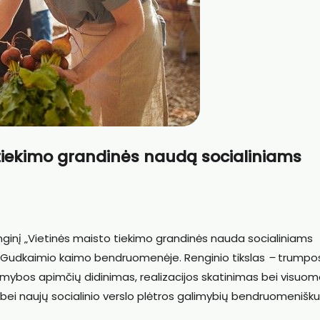
 tiekimo grandinės naudą socialiniams
nginį „Vietinės maisto tiekimo grandinės nauda socialiniams
 r., Gudkaimio kaimo bendruomenėje. Renginio tikslas
–
trumpo
amybos apimčių didinimas, realizacijos skatinimas bei visuo
 bei naujų socialinio verslo plėtros galimybių bendruomenišk