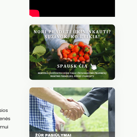
sios
menės
umui