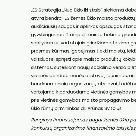
„ES Strategija „Nuo ūkio iki stalo“ siekiama da
atvira bendroji ES žemės ūkio maisto produktų ri
aukščiausių saugos ir aplinkos apsaugos stan
gyvybingumas. Trumpoji maisto tiekimo grandi
santykiais su vartotojais grindžiama tiekimo gr
prasmės kūrimas, gebėjimas tiekti maistą, leidž
vaizduote, spręsti apie maisto produktų kokybę
sistemos, suteikiant naujų socialinio verslo p
vietinės bendruomenės atstovai, jaunimas, asm
bendruomeninių organizacijų atstovai, todėl ne 
vartojamą ir parduodamą vietinės gamybos mais
prie vietinės gamybos maisto propagavimo be
ūkio rūmų pirmininkas dr. Arūnas Svitojus.
Renginys finansuojamas pagal ž
emės ūkio pa
konkursų organizavimo finansavimo taisykles