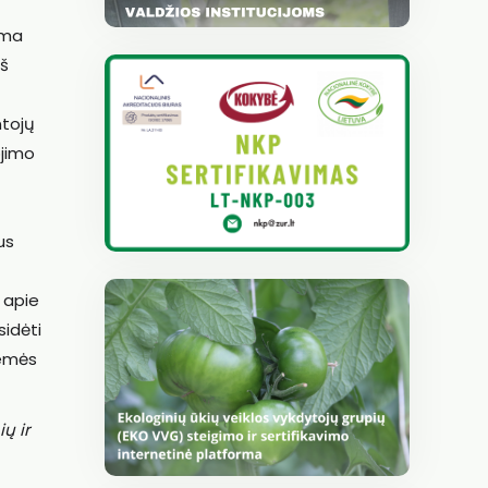
ama
iš
ntojų
ojimo
us
 apie
idėti
Žemės
ų ir