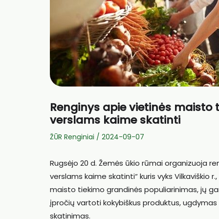
Renginys apie vietinės maisto
verslams kaime skatinti
ŽŪR Renginiai
/
2024-09-07
Rugsėjo 20 d. Žemės ūkio rūmai organizuoja re
verslams kaime skatinti“ kuris vyks Vilkaviškio
maisto tiekimo grandinės populiarinimas, jų g
įpročių vartoti kokybiškus produktus, ugdymas
skatinimas.