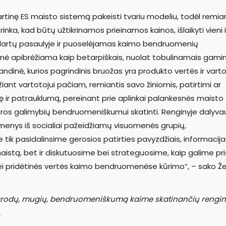
bartinę ES maisto sistemą pakeisti tvariu modeliu, todėl remi
nka, kad būtų užtikrinamos prieinamos kainos, išlaikyti vieni 
dartų pasaulyje ir puoselėjamas kaimo bendruomenių
nė apibrėžiama kaip betarpiškais, nuolat tobulinamais gami
andinė, kurios pagrindinis bruožas yra produkto vertės ir vart
iant vartotojui pačiam, remiantis savo žiniomis, patirtimi ar
 ir patrauklumą, pereinant prie aplinkai palankesnės maisto
lėtros galimybių bendruomeniškumui skatinti. Renginyje dalyva
enys iš socialiai pažeidžiamų visuomenės grupių,
tik pasidalinsime gerosios patirties pavyzdžiais, informacija
tą, bet ir diskutuosime bei strateguosime, kaip galime pris
i pridėtinės vertės kaimo bendruomenėse kūrimo“, – sako 
rodų, mugių, bendruomeniškumą kaime skatinančių rengini
.