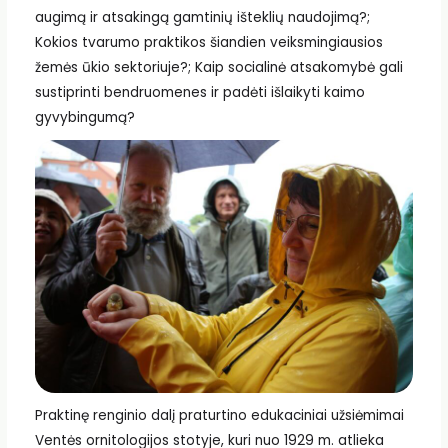
augimą ir atsakingą gamtinių išteklių naudojimą?;
Kokios tvarumo praktikos šiandien veiksmingiausios
žemės ūkio sektoriuje?; Kaip socialinė atsakomybė gali
sustiprinti bendruomenes ir padėti išlaikyti kaimo
gyvybingumą?
Praktinę renginio dalį praturtino edukaciniai užsiėmimai
Ventės ornitologijos stotyje, kuri nuo 1929 m. atlieka