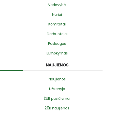
Vadovybė
Nariai
Komitetai
Darbuotojai
Paslaugos
El.mokymas
NAUJIENOS
Naujienos
Užsienyje
ŽŪR pasiūlymai
ŽŪR naujienos