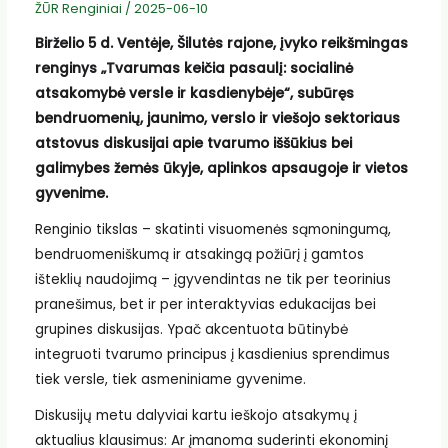
ŽŪR Renginiai
/
2025-06-10
Birželio 5 d. Ventėje, Šilutės rajone, įvyko reikšmingas
renginys „Tvarumas keičia pasaulį: socialinė
atsakomybė versle ir kasdienybėje“, subūręs
bendruomenių, jaunimo, verslo ir viešojo sektoriaus
atstovus diskusijai apie tvarumo iššūkius bei
galimybes žemės ūkyje, aplinkos apsaugoje ir vietos
gyvenime.
Renginio tikslas – skatinti visuomenės sąmoningumą,
bendruomeniškumą ir atsakingą požiūrį į gamtos
išteklių naudojimą – įgyvendintas ne tik per teorinius
pranešimus, bet ir per interaktyvias edukacijas bei
grupines diskusijas. Ypač akcentuota būtinybė
integruoti tvarumo principus į kasdienius sprendimus
tiek versle, tiek asmeniniame gyvenime.
Diskusijų metu dalyviai kartu ieškojo atsakymų į
aktualius klausimus: Ar įmanoma suderinti ekonominį