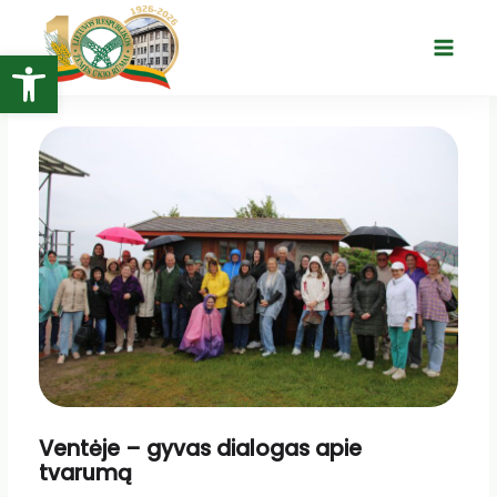
Pereiti
prie
Open toolbar
Main
turinio
Menu
Ventėje – gyvas dialogas apie
tvarumą