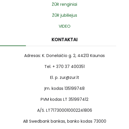
ŽŪR renginiai
ŽŪR jubiliejus
VIDEO
KONTAKTAI
Adresas: K. Donelaičio g. 2, 44213 Kaunas
Tel. + 370 37 400351
El. p. zur@zur.lt
Įm. kodas 135199748
PVM kodas LT 351997412
A/S. LT717300010002241806
AB Swedbank bankas, banko kodas 73000