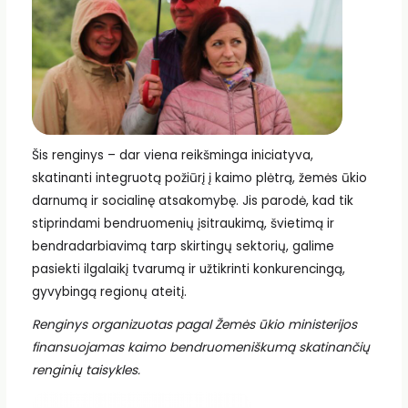
Šis renginys – dar viena reikšminga iniciatyva,
skatinanti integruotą požiūrį į kaimo plėtrą, žemės ūkio
darnumą ir socialinę atsakomybę. Jis parodė, kad tik
stiprindami bendruomenių įsitraukimą, švietimą ir
bendradarbiavimą tarp skirtingų sektorių, galime
pasiekti ilgalaikį tvarumą ir užtikrinti konkurencingą,
gyvybingą regionų ateitį.
Renginys organizuotas pagal Žemės ūkio ministerijos
finansuojamas kaimo bendruomeniškumą skatinančių
renginių taisykles.