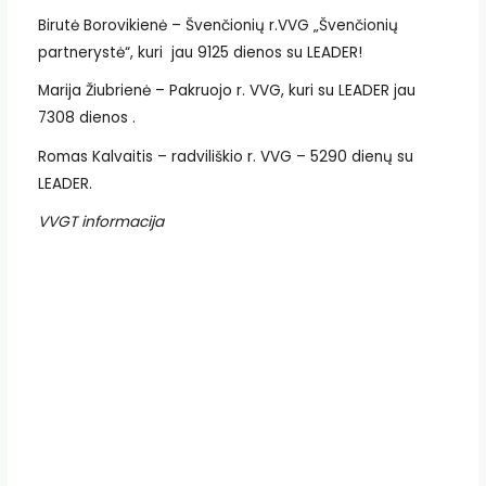
Birutė Borovikienė – Švenčionių r.VVG „Švenčionių
partnerystė“, kuri jau 9125 dienos su LEADER!
Marija Žiubrienė – Pakruojo r. VVG, kuri su LEADER jau
7308 dienos .
Romas Kalvaitis – radviliškio r. VVG – 5290 dienų su
LEADER.
VVGT informacija