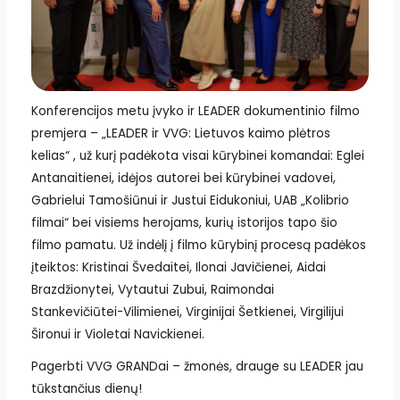
Konferencijos metu įvyko ir LEADER dokumentinio filmo
premjera – „LEADER ir VVG: Lietuvos kaimo plėtros
kelias“ , už kurį padėkota visai kūrybinei komandai: Eglei
Antanaitienei, idėjos autorei bei kūrybinei vadovei,
Gabrielui Tamošiūnui ir Justui Eidukoniui, UAB „Kolibrio
filmai“ bei visiems herojams, kurių istorijos tapo šio
filmo pamatu. Už indėlį į filmo kūrybinį procesą padėkos
įteiktos: Kristinai Švedaitei, Ilonai Javičienei, Aidai
Brazdžionytei, Vytautui Zubui, Raimondai
Stankevičiūtei-Vilimienei, Virginijai Šetkienei, Virgilijui
Šironui ir Violetai Navickienei.
Pagerbti VVG GRANDai – žmonės, drauge su LEADER jau
tūkstančius dienų!