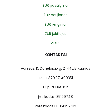
ŽŪR pasiūlymai
ŽŪR naujienos
ŽŪR renginiai
ŽŪR jubiliejus
VIDEO
KONTAKTAI
Adresas: K. Donelaičio g. 2, 44213 Kaunas
Tel. + 370 37 400351
El. p. zur@zur.lt
Įm. kodas 135199748
PVM kodas LT 351997412