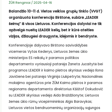
ŽŪR Renginiai
/
2025-04-16
Balandžio 10–11 d. Vietos veiklos grupių tinklo (VVGT)
organizuota konferencija Birštone, subūrė „LEADER
šeimą” iš visos Lietuvos. Konferencijos dalyviai ne tik
apžvelgė nueitą LEADER kelią, bet ir kūrė ateities
vizijas, džiaugėsi draugyste, idėjomis ir bendryste.
Konferencijoje dalyvavo Birštono savivaldybės
vicemeras Vytas Kederys, Lietuvos žemės ūkio
ministerijos ES reikalų ir paramos politikos
departamento vyriausioji patarėja Žaneta Jucaitytė bei
programos LEADER ir kaimo plėtros skyriaus vedėja Ilona
Javičienė bei patarėja Virginija Liukpetrytė; Nacionalinės
mokėjimo agentūros prie ŽŪM Kaimo plėtros ir paramos
regionams departamento direktorius Kšištof Dokudovič
su LEADER skyriaus vedėja Aida Braždžionyte; Lietuvos
žemės ūkio rūmų vicepirmininkas Algis Baravykas;
Lietuvos vietos bendruomeninių organizacijų sąjungos