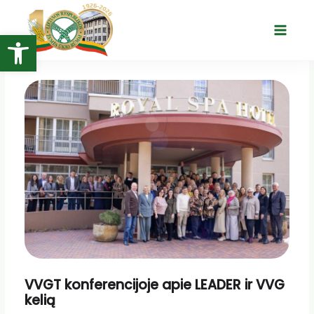
Pereiti
prie
Open toolbar
Main
turinio
Menu
VVGT konferencijoje apie LEADER ir VVG
kelią