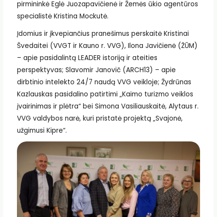
pirmininkė Eglė Juozapavičienė ir Žemės ūkio agentūros
specialistė Kristina Mockutė.
Įdomius ir įkvepiančius pranešimus perskaitė Kristinai
Švedaitei (VVGT ir Kauno r. VVG), Ilona Javičienė (ŽŪM)
– apie pasidalintą LEADER istoriją ir ateities
perspektyvas; Slavomir Janovič (ARCH13) – apie
dirbtinio intelekto 24/7 naudą VVG veikloje; Žydrūnas
Kazlauskas pasidalino patirtimi „Kaimo turizmo veiklos
įvairinimas ir plėtra“ bei Simona Vasiliauskaitė, Alytaus r.
VVG valdybos narė, kuri pristatė projektą „Svajonė,
užgimusi Kipre“.