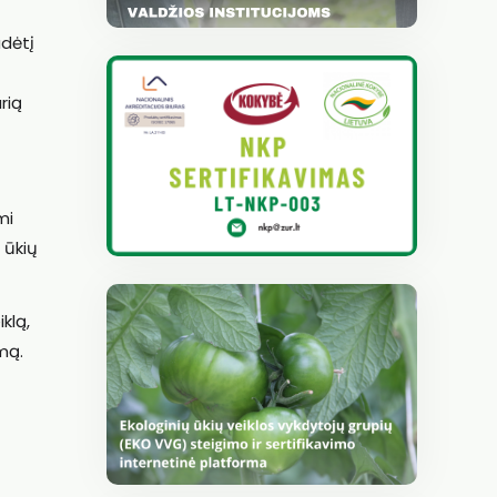
adėtį
rią
mi
 ūkių
klą,
mą.