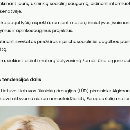
užtikrinant jaunų ūkininkių socialinį saugumą, didinant inform
 senatvėje.
tika pagal lyčių aspektą, remiant moterų iniciatyvas įvairinan
ymus ir aplinkosauginius projektus.
 skatinant sveikatos priežiūros ir psichosocialinės pagalbos pa
štą.
tra, siekiant didinti moterų dalyvavimą žemės ūkio organizaci
s tendencijos dalis
r Lietuva. Lietuvos ūkininkių draugijos (LŪD) pirmininkė Algima
 savo aktyvumu niekuo nenusileidžia kitų Europos šalių moter