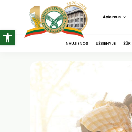
Pereiti
prie
Apie mus
turinio
Open toolbar
NAUJIENOS
UŽSIENYJE
ŽŪR