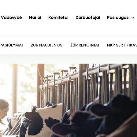
Vadovybė
Nariai
Komitetai
Darbuotojai
Paslaugos
 PASIŪLYMAI
ŽUR NAUJIENOS
ŽŪR RENGINIAI
NKP SERTIFIKA