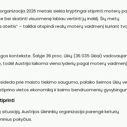
ų organizacija 2026 metais siekia kryptingai stiprinti moterų p
 bei skatinti visuomenę labiau vertinti jų indėlį. Šių metų
 ateitis“ – taikliai atspindi realų moterų vaidmenį kuriant tva
ungos kontekste. Šalyje 36 proc. ūkių (36 035 ūkiai) vadovauja
e, todėl Austrija laikoma viena lyderių pagal moterų vaidmenį
prisideda prie maisto tiekimo saugumo, palaiko šeimos ūkių vei
s, stiprina vietos ekonomiką ir kaimo bendruomenių gyvybingu
iprinti
situaciją, Austrijos ūkininkių organizacija parengė keturių
eminius pokyčius.