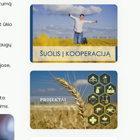
uotumą
t ūkio
slaugų
jose,
nta
ims.