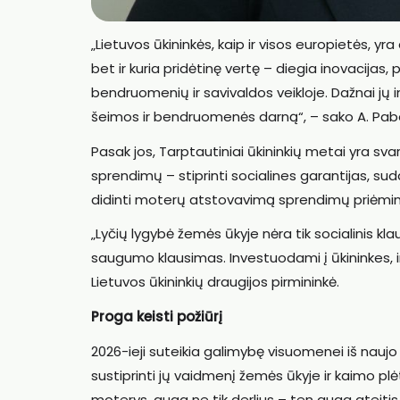
„Lietuvos ūkininkės, kaip ir visos europietės, yra
bet ir kuria pridėtinę vertę – diegia inovacijas,
bendruomenių ir savivaldos veikloje. Dažnai jų 
šeimos ir bendruomenės darną“, – sako A. Pab
Pasak jos, Tarptautiniai ūkininkių metai yra svar
sprendimų – stiprinti socialines garantijas, su
didinti moterų atstovavimą sprendimų priėm
„Lyčių lygybė žemės ūkyje nėra tik socialinis 
saugumo klausimas. Investuodami į ūkininkes, in
Lietuvos ūkininkių draugijos pirmininkė.
Proga keisti požiūrį
2026-ieji suteikia galimybę visuomenei iš naujo 
sustiprinti jų vaidmenį žemės ūkyje ir kaimo plė
moterys, auga ne tik derlius – ten auga ateitis