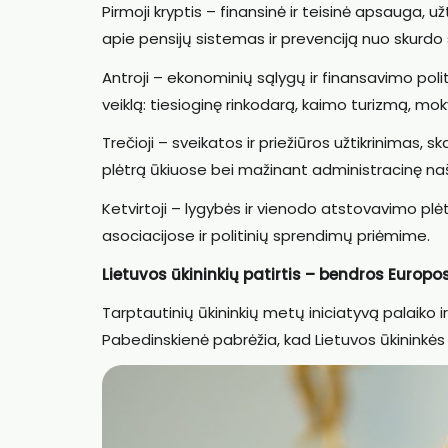
Pirmoji kryptis – finansinė ir teisinė apsauga, 
apie pensijų sistemas ir prevenciją nuo skurdo
Antroji – ekonominių sąlygų ir finansavimo poli
veiklą: tiesioginę rinkodarą, kaimo turizmą, mok
Trečioji – sveikatos ir priežiūros užtikrinimas,
plėtrą ūkiuose bei mažinant administracinę na
Ketvirtoji – lygybės ir vienodo atstovavimo plė
asociacijose ir politinių sprendimų priėmime.
Lietuvos ūkininkių patirtis – bendros Europo
Tarptautinių ūkininkių metų iniciatyvą palaiko i
Pabedinskienė pabrėžia, kad Lietuvos ūkininkės