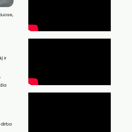
kiuose,
 ir
o
ėžia
 dirba