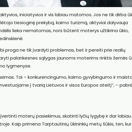
 aktyvios, iniciatyvios ir vis labiau matomos. Jos ne tik dirba ū
 plėtoja tiesioginę prekybą, kaimo turizmą, aktyviai dalyvauja
indėlis lieka nematomas, nors būtent moterys užtikrina ūkio,
edinskienė.
bi proga ne tik įvardyti problemas, bet ir pereiti prie realių
daryti palankesnes sąlygas jaunoms moterims rinktis žemės ūkį
imo lygmenyse.
klausimas. Tai – konkurencingumo, kaimo gyvybingumo ir maist
vestuojame į tvarią Lietuvos ir visos Europos ateitį“, – pabr
įvertinti moterų pasiekimus, skatinti lyčių lygybę ir dar labiau
troje. Kaip primena Tarptautinių ūkininkių metų šūkis, ten, kur
.