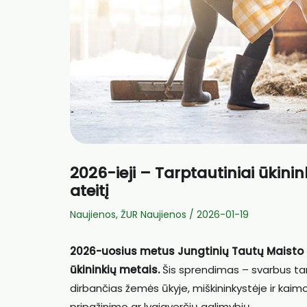
2026-ieji – Tarptautiniai ūkin
ateitį
Naujienos
,
ŽUR Naujienos
/
2026-01-19
2026-uosius metus Jungtinių Tautų Maisto i
ūkininkių metais.
Šis sprendimas – svarbus tarp
dirbančias žemės ūkyje, miškininkystėje ir 
pripažinimo ar lygiaverčių galimybių.