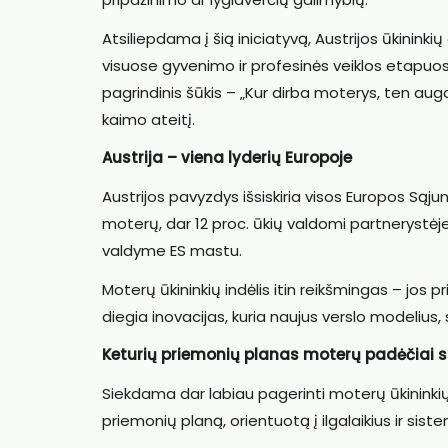
Atsiliepdama į šią iniciatyvą, Austrijos ūkininki
visuose gyvenimo ir profesinės veiklos etapuose
pagrindinis šūkis – „Kur dirba moterys, ten auga
kaimo ateitį.
Austrija – viena lyderių Europoje
Austrijos pavyzdys išsiskiria visos Europos Sąj
moterų, dar 12 proc. ūkių valdomi partnerystėj
valdyme ES mastu.
Moterų ūkininkių indėlis itin reikšmingas – jos 
diegia inovacijas, kuria naujus verslo modeliu
Keturių priemonių planas moterų padėčiai st
Siekdama dar labiau pagerinti moterų ūkininkių 
priemonių planą, orientuotą į ilgalaikius ir sist