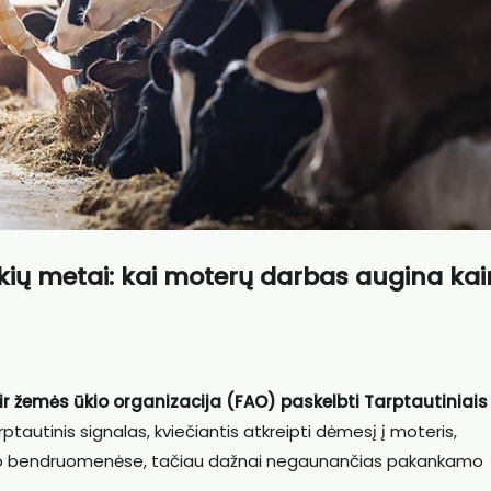
inkių metai: kai moterų darbas augina ka
r žemės ūkio organizacija (FAO) paskelbti Tarptautiniais
tautinis signalas, kviečiantis atkreipti dėmesį į moteris,
kaimo bendruomenėse, tačiau dažnai negaunančias pakankamo