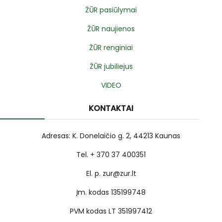
ŽŪR pasiūlymai
ŽŪR naujienos
ŽŪR renginiai
ŽŪR jubiliejus
VIDEO
KONTAKTAI
Adresas: K. Donelaičio g. 2, 44213 Kaunas
Tel. + 370 37 400351
El. p. zur@zur.lt
Įm. kodas 135199748
PVM kodas LT 351997412