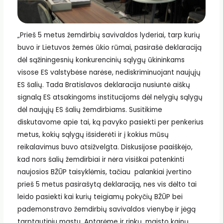
„Prieš 5 metus žemdirbių savivaldos lyderiai, tarp kurių
buvo ir Lietuvos žemės ūkio rūmai, pasirašė deklaraciją
dėl sąžiningesnių konkurencinių sąlygų ūkininkams
visose ES valstybėse narėse, nediskriminuojant naujųjų
ES šalių. Tada Bratislavos deklaracija nusiuntė aiškų
signalą ES atsakingoms institucijoms dėl nelygių sąlygų
dėl naujųjų ES šalių žemdirbiams. Susitikime
diskutavome apie tai, ką pavyko pasiekti per penkerius
metus, kokių sąlygų išsiderėti ir į kokius mūsų
reikalavimus buvo atsižvelgta. Diskusijose paaiškėjo,
kad nors šalių žemdirbiai ir nėra visiškai patenkinti
naujosios BŽŪP taisyklėmis, tačiau palankiai įvertino
prieš 5 metus pasirašytą deklaraciją, nes vis dėlto tai
leido pasiekti kai kurių teigiamų pokyčių BŽŪP bei
pademonstravo žemdirbių savivaldos vienybę ir jėgą
tarptautiniu mastu. Aptarėme ir rinkų, maisto kainų