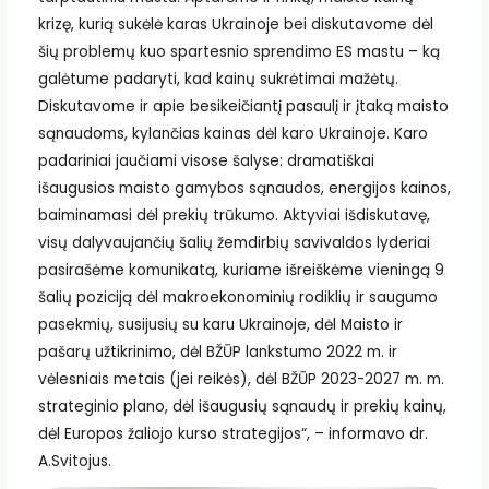
krizę, kurią sukėlė karas Ukrainoje bei diskutavome dėl
šių problemų kuo spartesnio sprendimo ES mastu – ką
galėtume padaryti, kad kainų sukrėtimai mažėtų.
Diskutavome ir apie besikeičiantį pasaulį ir įtaką maisto
sąnaudoms, kylančias kainas dėl karo Ukrainoje. Karo
padariniai jaučiami visose šalyse: dramatiškai
išaugusios maisto gamybos sąnaudos, energijos kainos,
baiminamasi dėl prekių trūkumo. Aktyviai išdiskutavę,
visų dalyvaujančių šalių žemdirbių savivaldos lyderiai
pasirašėme komunikatą, kuriame išreiškėme vieningą 9
šalių poziciją dėl makroekonominių rodiklių ir saugumo
pasekmių, susijusių su karu Ukrainoje, dėl Maisto ir
pašarų užtikrinimo, dėl BŽŪP lankstumo 2022 m. ir
vėlesniais metais (jei reikės), dėl BŽŪP 2023-2027 m. m.
strateginio plano, dėl išaugusių sąnaudų ir prekių kainų,
dėl Europos žaliojo kurso strategijos“, – informavo dr.
A.Svitojus.