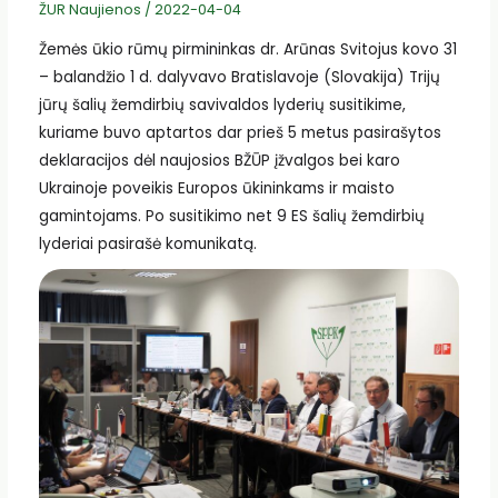
ŽUR Naujienos
/
2022-04-04
Žemės ūkio rūmų pirmininkas dr. Arūnas Svitojus kovo 31
– balandžio 1 d. dalyvavo Bratislavoje (Slovakija) Trijų
jūrų šalių žemdirbių savivaldos lyderių susitikime,
kuriame buvo aptartos dar prieš 5 metus pasirašytos
deklaracijos dėl naujosios BŽŪP įžvalgos bei karo
Ukrainoje poveikis Europos ūkininkams ir maisto
gamintojams. Po susitikimo net 9 ES šalių žemdirbių
lyderiai pasirašė komunikatą.