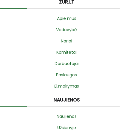
ZUR.LT
Apie mus
Vadovybė
Nariai
Komitetai
Darbuotojai
Paslaugos
El.mokymas
NAUJIENOS
Naujienos
Užsienyje