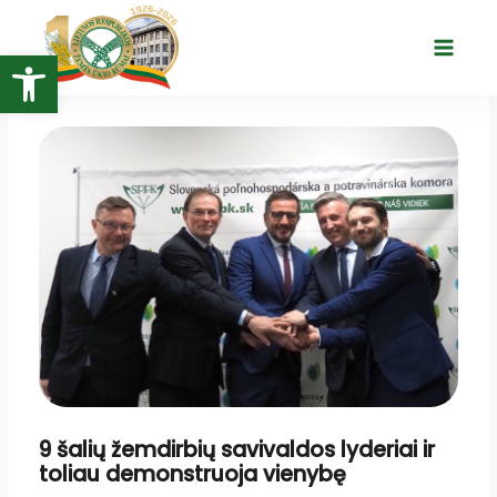
Pereiti
prie
Open toolbar
Main
turinio
Menu
9 šalių žemdirbių savivaldos lyderiai ir
toliau demonstruoja vienybę