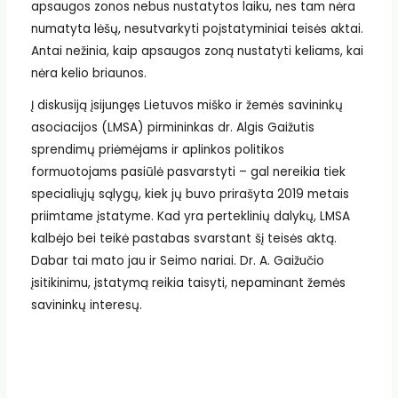
apsaugos zonos nebus nustatytos laiku, nes tam nėra
numatyta lėšų, nesutvarkyti poįstatyminiai teisės aktai.
Antai nežinia, kaip apsaugos zoną nustatyti keliams, kai
nėra kelio briaunos.
Į diskusiją įsijungęs Lietuvos miško ir žemės savininkų
asociacijos (LMSA) pirmininkas dr. Algis Gaižutis
sprendimų priėmėjams ir aplinkos politikos
formuotojams pasiūlė pasvarstyti – gal nereikia tiek
specialiųjų sąlygų, kiek jų buvo prirašyta 2019 metais
priimtame įstatyme. Kad yra perteklinių dalykų, LMSA
kalbėjo bei teikė pastabas svarstant šį teisės aktą.
Dabar tai mato jau ir Seimo nariai. Dr. A. Gaižučio
įsitikinimu, įstatymą reikia taisyti, nepaminant žemės
savininkų interesų.