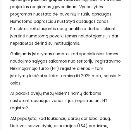
projektas rengiamas įgyvendinant Vyriausybės
programos nuostatą dėl buveinių ir rūšių apsaugos.
Numatoma paprasčiau nustatyti apsaugos zonas.
Projektas reikalaujantis daug analitinio darbo siekiant
įvertinti numatomą poveikį žemės naudotojams, jis dar
nepradėtas derinti su institucijomis.
Galiojantis įstatymas numato, kad specialiosios žemės
naudojimo sąlygos taikomos nuo teritorijų įregistravimo
Nekilnojamojo turto (NT) registre dienos – tam
įstatymų leidėjai suteikė terminą iki 2025 metų sausio 1-
osios.
Ar pakaks dvejų metų visiems namų darbams
nustatant apsaugos zonas ir jas įregistruojant NT
registre?
AM pripažįsta, kad laukiančių darbų dar labai daug.
Lietuvos savivaldybių asociacijos (LSA) vertinimu,