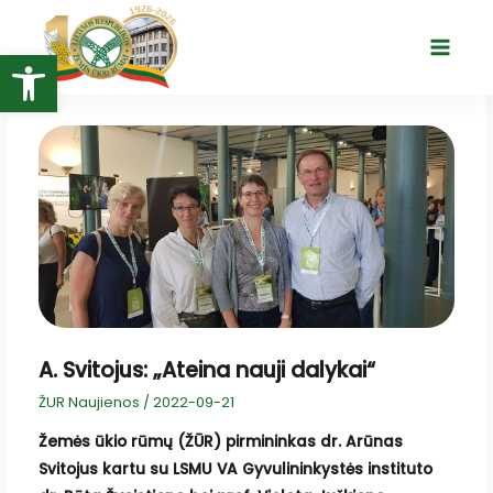
Pereiti
prie
Open toolbar
Main
turinio
Menu
A. Svitojus: „Ateina nauji dalykai“
ŽUR Naujienos
/
2022-09-21
Žemės ūkio rūmų (ŽŪR) pirmininkas dr. Arūnas
Svitojus kartu su LSMU VA Gyvulininkystės instituto