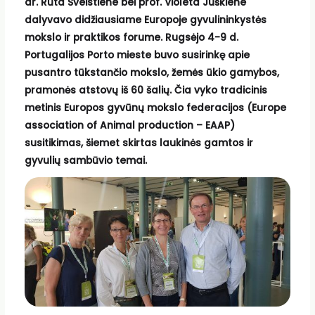
dr. Rūta Šveistiene bei prof. Violeta Juškiene
dalyvavo didžiausiame Europoje gyvulininkystės
mokslo ir praktikos forume. Rugsėjo 4-9 d.
Portugalijos Porto mieste buvo susirinkę apie
pusantro tūkstančio mokslo, žemės ūkio gamybos,
pramonės atstovų iš 60 šalių. Čia vyko tradicinis
metinis Europos gyvūnų mokslo federacijos (Europe
association of Animal production – EAAP)
susitikimas, šiemet skirtas laukinės gamtos ir
gyvulių sambūvio temai.