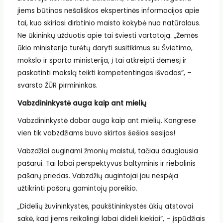
jiems būtinos nešališkos ekspertinės informacijos apie
tai, kuo skiriasi dirbtinio maisto kokybė nuo natūralaus.
Ne ūkininkų užduotis apie tai šviesti vartotoją. „Žemės
ūkio ministerija turėtų daryti susitikimus su Švietimo,
mokslo ir sporto ministerija, į tai atkreipti dėmesį ir
paskatinti mokslą teikti kompetentingas išvadas“, –
svarsto ŽŪR pirmininkas.
Vabzdininkystė auga kaip ant mielių
Vabzdininkystė dabar auga kaip ant mielių. Kongrese
vien tik vabzdžiams buvo skirtos šešios sesijos!
Vabzdžiai auginami žmonių maistui, tačiau daugiausia
pašarui. Tai labai perspektyvus baltyminis ir riebalinis
pašarų priedas. Vabzdžių augintojai jau nespėja
užtikrinti pašarų gamintojų poreikio.
„Didelių žuvininkystės, paukštininkystės ūkių atstovai
sakė, kad jiems reikalingi labai dideli kiekiai“, – įspūdžiais