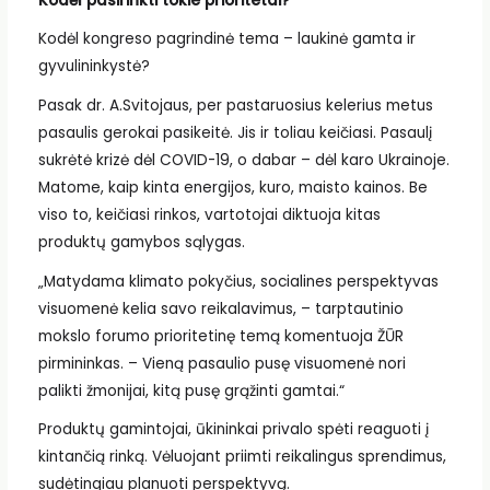
Kodėl pasirinkti tokie prioritetai?
Kodėl kongreso pagrindinė tema – laukinė gamta ir
gyvulininkystė?
Pasak dr. A.Svitojaus, per pastaruosius kelerius metus
pasaulis gerokai pasikeitė. Jis ir toliau keičiasi. Pasaulį
sukrėtė krizė dėl COVID-19, o dabar – dėl karo Ukrainoje.
Matome, kaip kinta energijos, kuro, maisto kainos. Be
viso to, keičiasi rinkos, vartotojai diktuoja kitas
produktų gamybos sąlygas.
„Matydama klimato pokyčius, socialines perspektyvas
visuomenė kelia savo reikalavimus, – tarptautinio
mokslo forumo prioritetinę temą komentuoja ŽŪR
pirmininkas. – Vieną pasaulio pusę visuomenė nori
palikti žmonijai, kitą pusę grąžinti gamtai.“
Produktų gamintojai, ūkininkai privalo spėti reaguoti į
kintančią rinką. Vėluojant priimti reikalingus sprendimus,
sudėtingiau planuoti perspektyvą.