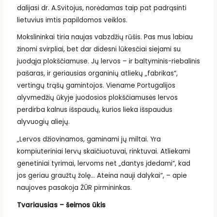
dalijasi dr. A.Svitojus, norėdamas taip pat padrąsinti
lietuvius imtis papildomos veiklos.
Mokslininkai tiria naujas vabzdžių rūšis. Pas mus labiau
žinomi svirpliai, bet dar didesni lūkesčiai siejami su
juodąja plokščiamuse. Jų lervos – ir baltyminis-riebalinis
pašaras, ir geriausias organinių atliekų „fabrikas“,
vertingų trąšų gamintojos. Viename Portugalijos
alyvmedžių ūkyje juodosios plokščiamusės lervos
perdirba kalnus išspaudų, kurios lieka išspaudus
alyvuogių aliejų.
„Lervos džiovinamos, gaminami jų miltai. Yra
kompiuteriniai lervų skaičiuotuvai, rinktuvai. Atliekami
genetiniai tyrimai, lervoms net „dantys įdedami“, kad
jos geriau graužtų žolę… Ateina nauji dalykai“, – apie
naujoves pasakoja ŽŪR pirmininkas.
Tvariausias – šeimos ūkis