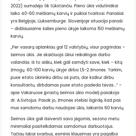
2022) sumažėjo tik tūkstančiu. Pieno ūkis vidutiniškai
laiko 40-60 melžiamų karvių ir puikiai tvarkosi. Panašiai
yra Belgijoje, Liuksemburge. Slovėnijoje situacija panaši
– didžiausiame šalies pieno ūkyje laikoma 150 melžiamų
karvių.
„Per vasarą aplankiau gal 12 valstybių, visur pagrindas –
šeimos ūkis. Jie skaičiuoja ūkiui reikalingas darbo
valandas. Iš to aišku, kiek gali samdyti save, kiek – kitą
žmogų. 60-100 karvių ūkyje dirba 1,5-2 žmonės. Tarkim,
puse etato ūkininku dirbu aš pats, dar kažkur dirbu
konsultantu, dirbdamas puse etato padeda tėvas…“ –
apie Vakaruose įprastą šeimos ūkio modelį pasakoja
dr. A.Svitojus. Pasak jo, žmonės stebisi išgirdę, kad pas
mus samdomu darbu naudojasi ūkis, laikantis 60 karvių.
Šeimos ūkis gali išsiversti savo jėgomis, sezono metu
minimaliai pasitelkdamas samdomus darbuotojus.
Tačiau labai svarbus, esminis klausimas yra pagalba