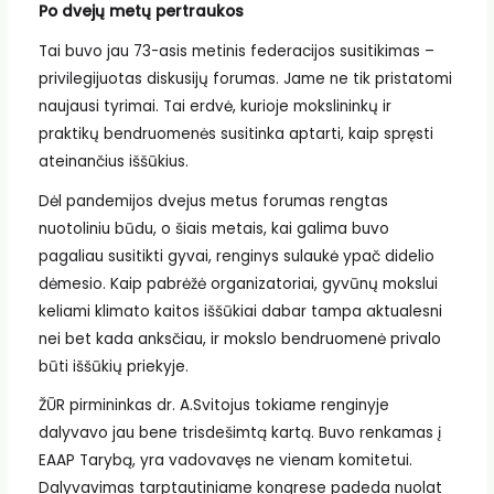
Po dvejų metų pertraukos
Tai buvo jau 73-asis metinis federacijos susitikimas –
privilegijuotas diskusijų forumas. Jame ne tik pristatomi
naujausi tyrimai. Tai erdvė, kurioje mokslininkų ir
praktikų bendruomenės susitinka aptarti, kaip spręsti
ateinančius iššūkius.
Dėl pandemijos dvejus metus forumas rengtas
nuotoliniu būdu, o šiais metais, kai galima buvo
pagaliau susitikti gyvai, renginys sulaukė ypač didelio
dėmesio. Kaip pabrėžė organizatoriai, gyvūnų mokslui
keliami klimato kaitos iššūkiai dabar tampa aktualesni
nei bet kada anksčiau, ir mokslo bendruomenė privalo
būti iššūkių priekyje.
ŽŪR pirmininkas dr. A.Svitojus tokiame renginyje
dalyvavo jau bene trisdešimtą kartą. Buvo renkamas į
EAAP Tarybą, yra vadovavęs ne vienam komitetui.
Dalyvavimas tarptautiniame kongrese padeda nuolat