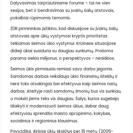
Dalyvavimas tarptautiniame forume – tai ne vien
sesijos, bet ir bendravimas su įvairių šalių atstovais,
pokalbiai rūpimomis temomis.
ŽŪR pirmininkas įsitikino, kad diskusijose su įvairių šalių
atstovais apie ūkių vystymosi kryptis prioritetas
teikiamas šeimos ūkio vystymui. Krizinėse situacijose
didieji ūkiai susiduria su daugiau sunkumų. Prašoma
parama siekia milijonus, o perspektyvos – neaiškios.
Šeimos ūkis pirmiausia remiasi savo darbo jėgomis.
Samdomas darbas reikalauja ūkio finansinių išteklių ir
nėra toks atsakingas bei efektyvus kaip šeimos narių
darbas. Ateityje rasti samdomų žmonių bus vis sunkiau,
o mokėti jiems teks vis daugiau. Šalys, kurios sugebėjo
išlaikyti ir modernizuoti šeimos ūkius, dabar daug
efektyviau sprendžia maisto aprūpinimo, kokybės,
socialinius ir regioninius klausimus.
Pavyzdžiui, Airijoje ūkių skaičius per 16 metų (2006-