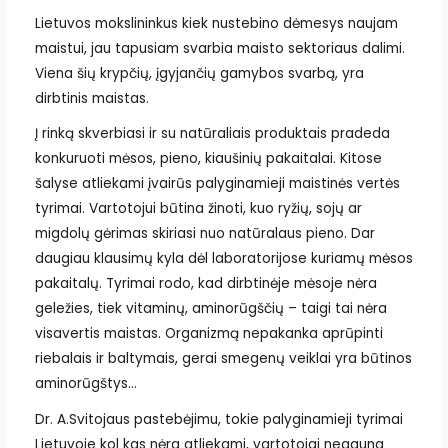
Lietuvos mokslininkus kiek nustebino dėmesys naujam
maistui, jau tapusiam svarbia maisto sektoriaus dalimi.
Viena šių krypčių, įgyjančių gamybos svarbą, yra
dirbtinis maistas.
Į rinką skverbiasi ir su natūraliais produktais pradeda
konkuruoti mėsos, pieno, kiaušinių pakaitalai. Kitose
šalyse atliekami įvairūs palyginamieji maistinės vertės
tyrimai. Vartotojui būtina žinoti, kuo ryžių, sojų ar
migdolų gėrimas skiriasi nuo natūralaus pieno. Dar
daugiau klausimų kyla dėl laboratorijose kuriamų mėsos
pakaitalų. Tyrimai rodo, kad dirbtinėje mėsoje nėra
geležies, tiek vitaminų, aminorūgščių – taigi tai nėra
visavertis maistas. Organizmą nepakanka aprūpinti
riebalais ir baltymais, gerai smegenų veiklai yra būtinos
aminorūgštys…
Dr. A.Svitojaus pastebėjimu, tokie palyginamieji tyrimai
Lietuvoje kol kas nėra atliekami, vartotojai negauna