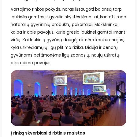
Vartojimo rinkos pokytis, noras išsaugoti balansą tarp
laukinės gamtos ir gyvulininkystės lėmė tai, kad atsirado
natūralių gyvūninių produktų pakaitalai. Mokslininkai
kalba ir apie pavojus, kurie gresia laukinei gamtai imant
viršų. Kai laukinių gyvūnų daugėja ir nėra konkurencijos,
kyla užkrečiamųjų ligų plitimo rizika. Didėja ir bendrų
gyvūnams bei žmonėms ligų zoonozių, naujų užkratų
atsiradimo pavojus.
Į rinką skverbiasi dirbtinis maistas