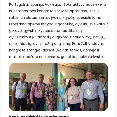
Portugalija, Ispanija, Vokietija… Toks aktyvumas nekelia
nuostabos, nes kongreso sesijose aptariamų sričių
ratas itin platus, skirtas įvairių krypčių specialistams.
Programa apėmė mitybą ir genetiką, gyvūnų sveikatą ir
gerovę, gyvulininkystės sistemas, tiksliąją
gyvulininkystę, vabzdžių auginimą ir naudojimą, galvijų,
arklių, kiaulių, avių ir ožkų auginimą. Pats ŽŪR vadovas
kongrese stengėsi aprėpti įvairias temas, domėjosi
maisto ir pašaro naujovėmis, genetika, galvijininkyste.