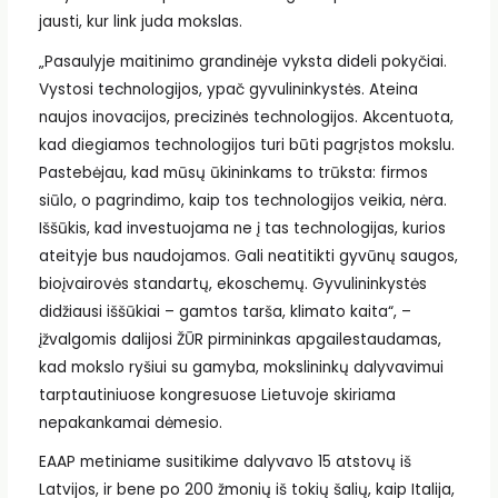
jausti, kur link juda mokslas.
„Pasaulyje maitinimo grandinėje vyksta dideli pokyčiai.
Vystosi technologijos, ypač gyvulininkystės. Ateina
naujos inovacijos, precizinės technologijos. Akcentuota,
kad diegiamos technologijos turi būti pagrįstos mokslu.
Pastebėjau, kad mūsų ūkininkams to trūksta: firmos
siūlo, o pagrindimo, kaip tos technologijos veikia, nėra.
Iššūkis, kad investuojama ne į tas technologijas, kurios
ateityje bus naudojamos. Gali neatitikti gyvūnų saugos,
bioįvairovės standartų, ekoschemų. Gyvulininkystės
didžiausi iššūkiai – gamtos tarša, klimato kaita“, –
įžvalgomis dalijosi ŽŪR pirmininkas apgailestaudamas,
kad mokslo ryšiui su gamyba, mokslininkų dalyvavimui
tarptautiniuose kongresuose Lietuvoje skiriama
nepakankamai dėmesio.
EAAP metiniame susitikime dalyvavo 15 atstovų iš
Latvijos, ir bene po 200 žmonių iš tokių šalių, kaip Italija,