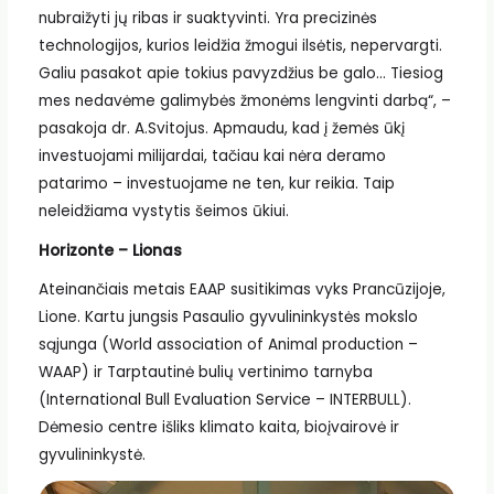
nubraižyti jų ribas ir suaktyvinti. Yra precizinės
technologijos, kurios leidžia žmogui ilsėtis, nepervargti.
Galiu pasakot apie tokius pavyzdžius be galo… Tiesiog
mes nedavėme galimybės žmonėms lengvinti darbą“, –
pasakoja dr. A.Svitojus. Apmaudu, kad į žemės ūkį
investuojami milijardai, tačiau kai nėra deramo
patarimo – investuojame ne ten, kur reikia. Taip
neleidžiama vystytis šeimos ūkiui.
Horizonte – Lionas
Ateinančiais metais EAAP susitikimas vyks Prancūzijoje,
Lione. Kartu jungsis Pasaulio gyvulininkystės mokslo
sąjunga (World association of Animal production –
WAAP) ir Tarptautinė bulių vertinimo tarnyba
(International Bull Evaluation Service – INTERBULL).
Dėmesio centre išliks klimato kaita, bioįvairovė ir
gyvulininkystė.