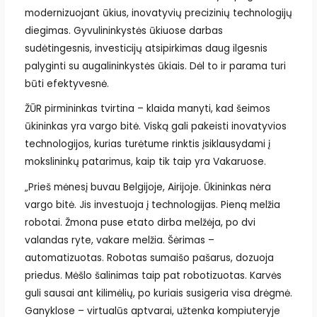
modernizuojant ūkius, inovatyvių precizinių technologijų
diegimas. Gyvulininkystės ūkiuose darbas
sudėtingesnis, investicijų atsipirkimas daug ilgesnis
palyginti su augalininkystės ūkiais. Dėl to ir parama turi
būti efektyvesnė.
ŽŪR pirmininkas tvirtina – klaida manyti, kad šeimos
ūkininkas yra vargo bitė. Viską gali pakeisti inovatyvios
technologijos, kurias turėtume rinktis įsiklausydami į
mokslininkų patarimus, kaip tik taip yra Vakaruose.
„Prieš mėnesį buvau Belgijoje, Airijoje. Ūkininkas nėra
vargo bitė. Jis investuoja į technologijas. Pieną melžia
robotai. Žmona puse etato dirba melžėja, po dvi
valandas ryte, vakare melžia. Šėrimas –
automatizuotas. Robotas sumaišo pašarus, dozuoja
priedus. Mėšlo šalinimas taip pat robotizuotas. Karvės
guli sausai ant kilimėlių, po kuriais susigeria visa drėgmė.
Ganyklose – virtualūs aptvarai, užtenka kompiuteryje