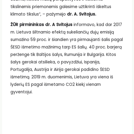
tikslinėmis priemonėmis galėsime užtikrinti iškeltus
klimato tikslus“, – pažymėjo
dr. A. Svitojus.
ŽŪR pirmininkas dr. A Svitojus
informavo, kad dar 2017
m. Lietuva šiltnamio efektą sukeliančių dujų emisiją
sumažino 59 proc. ir šiandien yra pirmaujanti šalis pagal
ŠESD išmetimo mažinimą tarp ES šalių. 40 proc. barjerą
peržengė tik Baltijos šalys, Rumunija ir Bulgarija. Kitos
šalys gerokai atsilieka, o pavyzdžiui, Ispanija,
Portugalija, Austrija ir Airija gerokai padidino ŠESD
išmetimą. 2019 m. duomenimis, Lietuva yra viena iš
lyderių ES pagal išmetamo CO2 kiekį vienam
gyventojui.