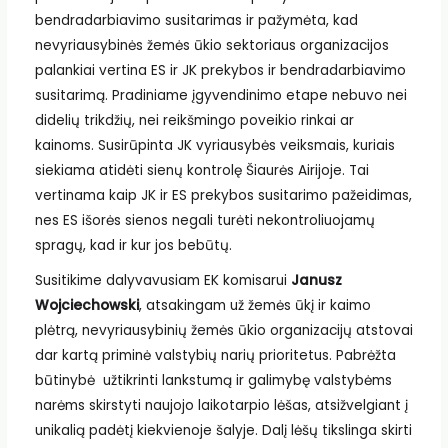
bendradarbiavimo susitarimas ir pažymėta, kad
nevyriausybinės žemės ūkio sektoriaus organizacijos
palankiai vertina ES ir JK prekybos ir bendradarbiavimo
susitarimą. Pradiniame įgyvendinimo etape nebuvo nei
didelių trikdžių, nei reikšmingo poveikio rinkai ar
kainoms. Susirūpinta JK vyriausybės veiksmais, kuriais
siekiama atidėti sienų kontrolę Šiaurės Airijoje. Tai
vertinama kaip JK ir ES prekybos susitarimo pažeidimas,
nes ES išorės sienos negali turėti nekontroliuojamų
spragų, kad ir kur jos bebūtų.
Susitikime dalyvavusiam EK komisarui
Janusz
Wojciechowski
, atsakingam už žemės ūkį ir kaimo
plėtrą, nevyriausybinių žemės ūkio organizacijų atstovai
dar kartą priminė valstybių narių prioritetus. Pabrėžta
būtinybė užtikrinti lankstumą ir galimybę valstybėms
narėms skirstyti naujojo laikotarpio lėšas, atsižvelgiant į
unikalią padėtį kiekvienoje šalyje. Dalį lėšų tikslinga skirti