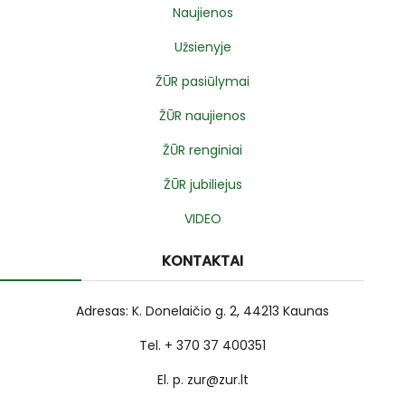
Naujienos
Užsienyje
ŽŪR pasiūlymai
ŽŪR naujienos
ŽŪR renginiai
ŽŪR jubiliejus
VIDEO
KONTAKTAI
Adresas: K. Donelaičio g. 2, 44213 Kaunas
Tel. + 370 37 400351
El. p. zur@zur.lt