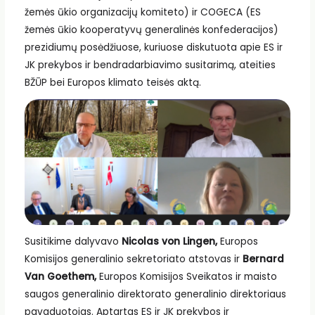
žemės ūkio organizacijų komiteto) ir COGECA (ES
žemės ūkio kooperatyvų generalinės konfederacijos)
prezidiumų posėdžiuose, kuriuose diskutuota apie ES ir
JK prekybos ir bendradarbiavimo susitarimą, ateities
BŽŪP bei Europos klimato teisės aktą.
Susitikime dalyvavo
Nicolas von Lingen,
Europos
Komisijos generalinio sekretoriato atstovas ir
Bernard
Van Goethem,
Europos Komisijos Sveikatos ir maisto
saugos generalinio direktorato generalinio direktoriaus
pavaduotojas. Aptartas ES ir JK prekybos ir