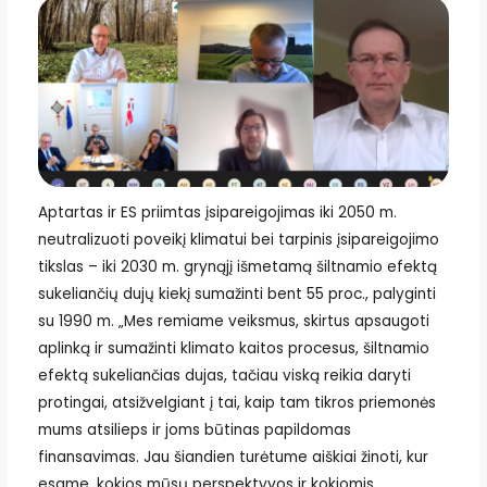
Aptartas ir ES priimtas įsipareigojimas iki 2050 m.
neutralizuoti poveikį klimatui bei tarpinis įsipareigojimo
tikslas – iki 2030 m. grynąjį išmetamą šiltnamio efektą
sukeliančių dujų kiekį sumažinti bent 55 proc., palyginti
su 1990 m. „Mes remiame veiksmus, skirtus apsaugoti
aplinką ir sumažinti klimato kaitos procesus, šiltnamio
efektą sukeliančias dujas, tačiau viską reikia daryti
protingai, atsižvelgiant į tai, kaip tam tikros priemonės
mums atsilieps ir joms būtinas papildomas
finansavimas. Jau šiandien turėtume aiškiai žinoti, kur
esame, kokios mūsų perspektyvos ir kokiomis