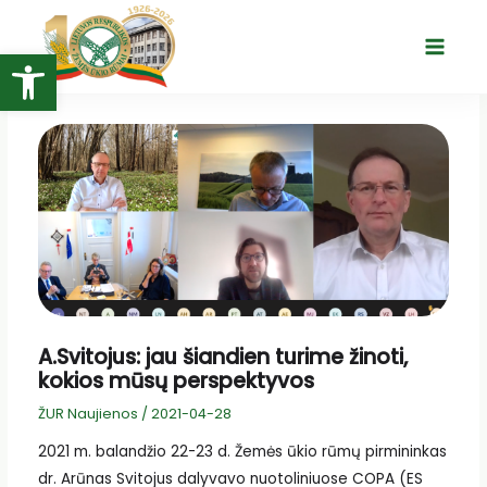
Pereiti
prie
Open toolbar
Main
turinio
Menu
A.Svitojus: jau šiandien turime žinoti,
kokios mūsų perspektyvos
ŽUR Naujienos
/
2021-04-28
2021 m. balandžio 22-23 d. Žemės ūkio rūmų pirmininkas
dr. Arūnas Svitojus dalyvavo nuotoliniuose COPA (ES