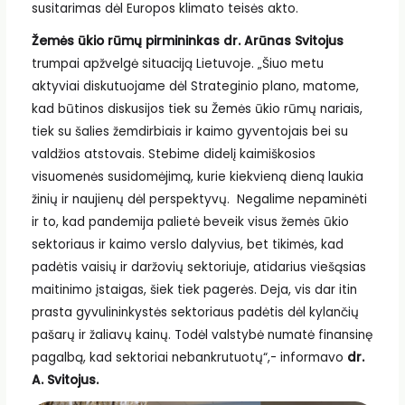
susitarimas dėl Europos klimato teisės akto.
Žemės ūkio rūmų pirmininkas dr. Arūnas Svitojus
trumpai apžvelgė situaciją Lietuvoje. „Šiuo metu
aktyviai diskutuojame dėl Strateginio plano, matome,
kad būtinos diskusijos tiek su Žemės ūkio rūmų nariais,
tiek su šalies žemdirbiais ir kaimo gyventojais bei su
valdžios atstovais. Stebime didelį kaimiškosios
visuomenės susidomėjimą, kurie kiekvieną dieną laukia
žinių ir naujienų dėl perspektyvų. Negalime nepaminėti
ir to, kad pandemija palietė beveik visus žemės ūkio
sektoriaus ir kaimo verslo dalyvius, bet tikimės, kad
padėtis vaisių ir daržovių sektoriuje, atidarius viešąsias
maitinimo įstaigas, šiek tiek pagerės. Deja, vis dar itin
prasta gyvulininkystės sektoriaus padėtis dėl kylančių
pašarų ir žaliavų kainų. Todėl valstybė numatė finansinę
pagalbą, kad sektoriai nebankrutuotų“,- informavo
dr.
A. Svitojus.