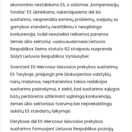
ekonominio nestabilumo ES, o siūlomas „kompensacijų
fondas“ ES ūkininkams, nukentėjusiems dėl šio
susitarimo, nesprendžia esminių problemų, susijusių su
gamybos standartų neatitikimu ir nesąžininga
konkurencija, todėl nesuteikia reikiamos paramos
žemės ūkio sektoriui,
vadovaudamasis
Lietuvos
Respublikos Seimo statuto 62 straipsniu nusprendė
Siūlyti Lietuvos Respublikos Vyriausybei:
Svarstant ES-Mercosur laisvosios prekybos susitarimą
ES Taryboje, prisijungti prie blokuojančios valstybių
narių mažumos, nepritariančios tokios redakcijos
susitarimo pasirašymui, ir siekti, kad susitarimo sąlygos
būtų peržiūrėtos užtikrinant sąžiningą konkurenciją,
žemės ūkio sektoriaus tvarumą bei nepriekaištingą
aukštų ES standartų laikymąsi.
Derybose dėl ES-Mercosur laisvosios prekybos
susitarimo formuojant Lietuvos Respublikos poziciją,