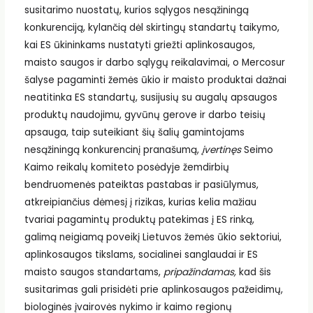
susitarimo nuostatų, kurios sąlygos nesąžiningą
konkurenciją, kylančią dėl skirtingų standartų taikymo,
kai ES ūkininkams nustatyti griežti aplinkosaugos,
maisto saugos ir darbo sąlygų reikalavimai, o Mercosur
šalyse pagaminti žemės ūkio ir maisto produktai dažnai
neatitinka ES standartų, susijusių su augalų apsaugos
produktų naudojimu, gyvūnų gerove ir darbo teisių
apsauga, taip suteikiant šių šalių gamintojams
nesąžiningą konkurencinį pranašumą,
įvertinęs
Seimo
Kaimo reikalų komiteto posėdyje žemdirbių
bendruomenės pateiktas pastabas ir pasiūlymus,
atkreipiančius dėmesį į rizikas, kurias kelia mažiau
tvariai pagamintų produktų patekimas į ES rinką,
galimą neigiamą poveikį Lietuvos žemės ūkio sektoriui,
aplinkosaugos tikslams, socialinei sanglaudai ir ES
maisto saugos standartams,
pripažindamas,
kad šis
susitarimas gali prisidėti prie aplinkosaugos pažeidimų,
biologinės įvairovės nykimo ir kaimo regionų