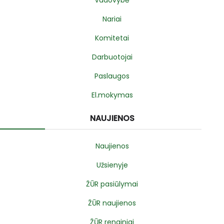
Nariai
Komitetai
Darbuotojai
Paslaugos
El.mokymas
NAUJIENOS
Naujienos
Užsienyje
ŽŪR pasiūlymai
ŽŪR naujienos
ŽŪR renginiai