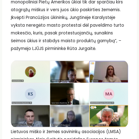
monopoliniai Pietų Amerikos ūkiai tik dar sparčiau kirs
atogrąžų miškus ir vers juos ūkio paskirties žemėmis.
Įkvėpti Prancūzijos ūkininkų, Jungtinėje Karalystėje
vyksta neregėto masto protestai dėl paveldimo turto
mokesčio, kuris, pasak protestuojančių, sunaikins
šeimos ūkius ir stabdys maisto produktų gamybą”, –
pažymėjo LJŪJS pirmininkė Rūta Jurgaitė.
Lietuvos miško ir žemės savininkų asociacijos (LMSA)