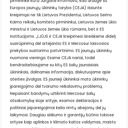
pirmininkė Rūta Jurgaitė informavo, kad drauge su
Europos jaunųjų ūkininkų taryba (CEJA) išsiuntė
kreipimąsi ne tik Lietuvos Prezidentui, Lietuvos Seimo
Kaimo reikalų komiteto pirmininkui, Lietuvos žemės ūkio
ministrui ir Lietuvos žemės ūkio rūmams, bet ir ES
institucijoms. „LJŪJS ir CEJA kreipimesi išreiškėme didelį
susirūpinimą dėl artėjančio ES ir Mercosur laisvosios
prekybos susitarimo patvirtinimo. ES jaunųjų ūkininkų
nuomonė vieninga. Esame CEJA nariai, todėl
bendradarbiaujame su kitų ES šalių jaunaisiais
ūkininkais, dalinamės informacija, diskutuojame apie
ateities įžvalgas. ES jaunieji ūkininkai mato ūkininkų
įpareigojimo dėl tvarumo reikalavimų problemą.
Nepaisant bandymų užtikrinti Mercosur šalių
atsakomybę šioje srityje, esamos deklaracijos ir
politiniai įsipareigojimai kelia rimtų abejonių dėl jų
laikymosi. Daugiau aiškumo ir garantijų būtina tokiose
srityse kaip aplinkos ir klimato kaitos valdymas, maisto