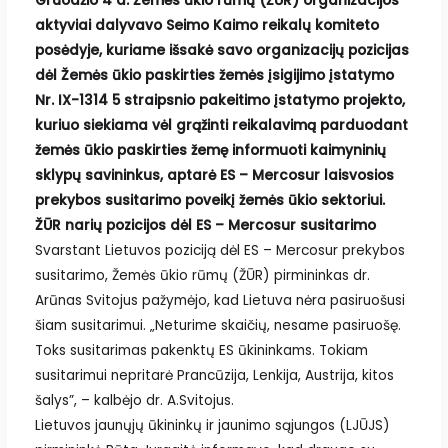
Gruodžio 4 d. Žemės ūkio rūmų (ŽŪR) organizacijos
aktyviai dalyvavo Seimo Kaimo reikalų komiteto
posėdyje, kuriame išsakė savo organizacijų pozicijas
dėl Žemės ūkio paskirties žemės įsigijimo įstatymo
Nr. IX-1314 5 straipsnio pakeitimo įstatymo projekto,
kuriuo siekiama vėl grąžinti reikalavimą parduodant
žemės ūkio paskirties žemę informuoti kaimyninių
sklypų savininkus, aptarė ES – Mercosur laisvosios
prekybos susitarimo poveikį žemės ūkio sektoriui.
ŽŪR narių pozicijos dėl ES – Mercosur susitarimo
Svarstant Lietuvos poziciją dėl ES – Mercosur prekybos
susitarimo, Žemės ūkio rūmų (ŽŪR) pirmininkas dr.
Arūnas Svitojus pažymėjo, kad Lietuva nėra pasiruošusi
šiam susitarimui. „Neturime skaičių, nesame pasiruošę.
Toks susitarimas pakenktų ES ūkininkams. Tokiam
susitarimui nepritarė Prancūzija, Lenkija, Austrija, kitos
šalys”, – kalbėjo dr. A.Svitojus.
Lietuvos jaunųjų ūkininkų ir jaunimo sąjungos (LJŪJS)