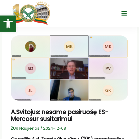
Pereiti
prie
Open toolbar
Main
turinio
Menu
A.Svitojus: nesame pasiruošę ES-
Mercosur susitarimui
ŽUR Naujienos
/
2024-12-08