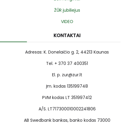
ŽŪR jubiliejus
VIDEO
KONTAKTAI
Adresas: K. Donelaičio g. 2, 44213 Kaunas
Tel. + 370 37 400351
El. p. zur@zur.lt
Įm. kodas 135199748
PVM kodas LT 351997412
A/S. LT717300010002241806
AB Swedbank bankas, banko kodas 73000