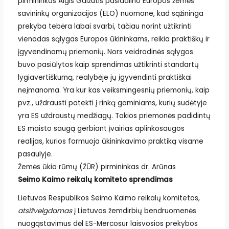
pirmininkas Algis Gaižutis pasidalino Europos žemės
savininkų organizacijos (ELO) nuomone, kad sąžininga
prekyba tebėra labai svarbi, tačiau norint užtikrinti
vienodas sąlygas Europos ūkininkams, reikia praktiškų ir
įgyvendinamų priemonių. Nors veidrodinės sąlygos
buvo pasiūlytos kaip sprendimas užtikrinti standartų
lygiavertiškumą, realybėje jų įgyvendinti praktiškai
neįmanoma. Yra kur kas veiksmingesnių priemonių, kaip
pvz., uždrausti patekti į rinką gaminiams, kurių sudėtyje
yra ES uždraustų medžiagų. Tokios priemonės padidintų
ES maisto saugą gerbiant įvairias aplinkosaugos
realijas, kurios formuoja ūkininkavimo praktiką visame
pasaulyje.
Žemės ūkio rūmų (ŽŪR) pirmininkas dr. Arūnas
Seimo Kaimo reikalų komiteto sprendimas
Lietuvos Respublikos Seimo Kaimo reikalų komitetas,
atsižvelgdamas
į Lietuvos žemdirbių bendruomenės
nuogąstavimus dėl ES-Mercosur laisvosios prekybos