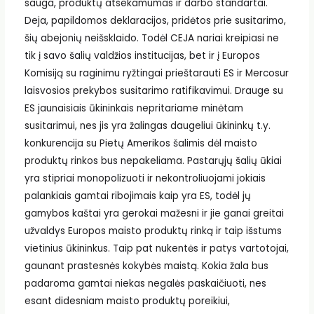
sauga, produktų atsekamumas ir darbo standartai.
Deja, papildomos deklaracijos, pridėtos prie susitarimo,
šių abejonių neišsklaido. Todėl CEJA nariai kreipiasi ne
tik į savo šalių valdžios institucijas, bet ir į Europos
Komisiją su raginimu ryžtingai prieštarauti ES ir Mercosur
laisvosios prekybos susitarimo ratifikavimui. Drauge su
ES jaunaisiais ūkininkais nepritariame minėtam
susitarimui, nes jis yra žalingas daugeliui ūkininkų t.y.
konkurencija su Pietų Amerikos šalimis dėl maisto
produktų rinkos bus nepakeliama. Pastarųjų šalių ūkiai
yra stipriai monopolizuoti ir nekontroliuojami jokiais
palankiais gamtai ribojimais kaip yra ES, todėl jų
gamybos kaštai yra gerokai mažesni ir jie ganai greitai
užvaldys Europos maisto produktų rinką ir taip išstums
vietinius ūkininkus. Taip pat nukentės ir patys vartotojai,
gaunant prastesnės kokybės maistą. Kokia žala bus
padaroma gamtai niekas negalės paskaičiuoti, nes
esant didesniam maisto produktų poreikiui,