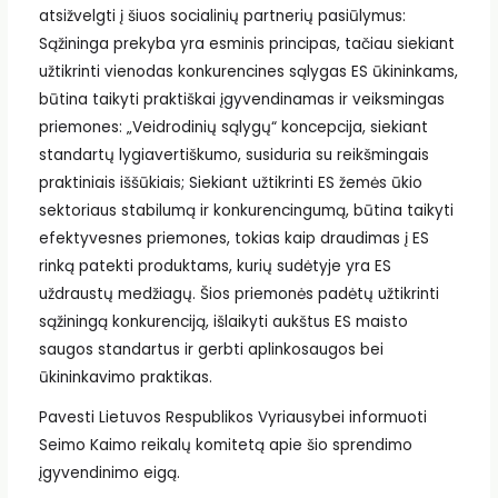
atsižvelgti į šiuos socialinių partnerių pasiūlymus:
Sąžininga prekyba yra esminis principas, tačiau siekiant
užtikrinti vienodas konkurencines sąlygas ES ūkininkams,
būtina taikyti praktiškai įgyvendinamas ir veiksmingas
priemones: „Veidrodinių sąlygų“ koncepcija, siekiant
standartų lygiavertiškumo, susiduria su reikšmingais
praktiniais iššūkiais; Siekiant užtikrinti ES žemės ūkio
sektoriaus stabilumą ir konkurencingumą, būtina taikyti
efektyvesnes priemones, tokias kaip draudimas į ES
rinką patekti produktams, kurių sudėtyje yra ES
uždraustų medžiagų. Šios priemonės padėtų užtikrinti
sąžiningą konkurenciją, išlaikyti aukštus ES maisto
saugos standartus ir gerbti aplinkosaugos bei
ūkininkavimo praktikas.
Pavesti Lietuvos Respublikos Vyriausybei informuoti
Seimo Kaimo reikalų komitetą apie šio sprendimo
įgyvendinimo eigą.