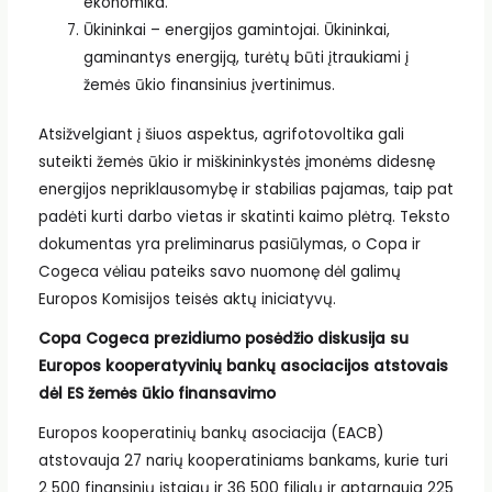
ekonomika.
Ūkininkai – energijos gamintojai. Ūkininkai,
gaminantys energiją, turėtų būti įtraukiami į
žemės ūkio finansinius įvertinimus.
Atsižvelgiant į šiuos aspektus, agrifotovoltika gali
suteikti žemės ūkio ir miškininkystės įmonėms didesnę
energijos nepriklausomybę ir stabilias pajamas, taip pat
padėti kurti darbo vietas ir skatinti kaimo plėtrą. Teksto
dokumentas yra preliminarus pasiūlymas, o Copa ir
Cogeca vėliau pateiks savo nuomonę dėl galimų
Europos Komisijos teisės aktų iniciatyvų.
Copa Cogeca prezidiumo posėdžio diskusija su
Europos kooperatyvinių bankų asociacijos atstovais
dėl ES žemės ūkio finansavimo
Europos kooperatinių bankų asociacija (EACB)
atstovauja 27 narių kooperatiniams bankams, kurie turi
2 500 finansinių įstaigų ir 36 500 filialų ir aptarnauja 225