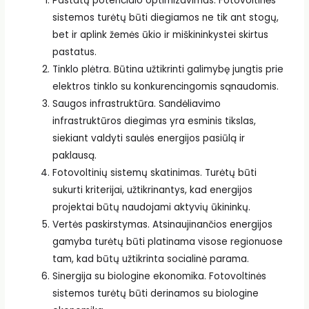
Pastatų potencialo optimizavimas. Fotovoltinės
sistemos turėtų būti diegiamos ne tik ant stogų,
bet ir aplink žemės ūkio ir miškininkystei skirtus
pastatus.
Tinklo plėtra. Būtina užtikrinti galimybę jungtis prie
elektros tinklo su konkurencingomis sąnaudomis.
Saugos infrastruktūra. Sandėliavimo
infrastruktūros diegimas yra esminis tikslas,
siekiant valdyti saulės energijos pasiūlą ir
paklausą.
Fotovoltinių sistemų skatinimas. Turėtų būti
sukurti kriterijai, užtikrinantys, kad energijos
projektai būtų naudojami aktyvių ūkininkų.
Vertės paskirstymas. Atsinaujinančios energijos
gamyba turėtų būti platinama visose regionuose
tam, kad būtų užtikrinta socialinė parama.
Sinergija su biologine ekonomika. Fotovoltinės
sistemos turėtų būti derinamos su biologine