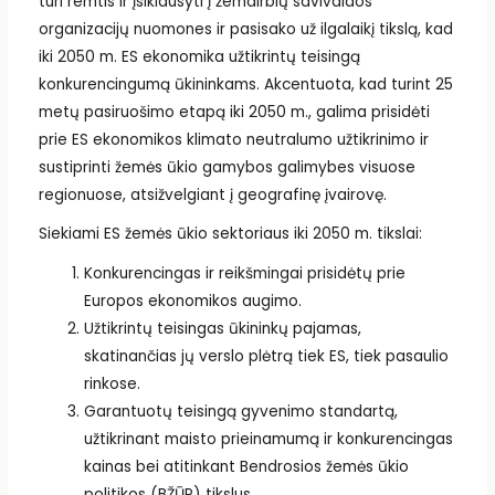
turi remtis ir įsiklausyti į žemdirbių savivaldos
organizacijų nuomones ir pasisako už ilgalaikį tikslą, kad
iki 2050 m. ES ekonomika užtikrintų teisingą
konkurencingumą ūkininkams. Akcentuota, kad turint 25
metų pasiruošimo etapą iki 2050 m., galima prisidėti
prie ES ekonomikos klimato neutralumo užtikrinimo ir
sustiprinti žemės ūkio gamybos galimybes visuose
regionuose, atsižvelgiant į geografinę įvairovę.
Siekiami ES žemės ūkio sektoriaus iki 2050 m. tikslai:
Konkurencingas ir reikšmingai prisidėtų prie
Europos ekonomikos augimo.
Užtikrintų teisingas ūkininkų pajamas,
skatinančias jų verslo plėtrą tiek ES, tiek pasaulio
rinkose.
Garantuotų teisingą gyvenimo standartą,
užtikrinant maisto prieinamumą ir konkurencingas
kainas bei atitinkant Bendrosios žemės ūkio
politikos (BŽŪP) tikslus.