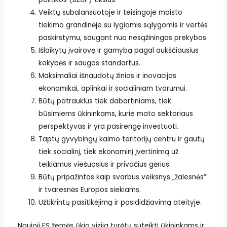
Veiktų subalansuotoje ir teisingoje maisto
tiekimo grandinėje su lygiomis sąlygomis ir vertės
paskirstymu, saugant nuo nesąžiningos prekybos.
Išlaikytų įvairovę ir gamybą pagal aukščiausius
kokybės ir saugos standartus.
Maksimaliai išnaudotų žinias ir inovacijas
ekonomikai, aplinkai ir socialiniam tvarumui.
Būtų patrauklus tiek dabartiniams, tiek
būsimiems ūkininkams, kurie mato sektoriaus
perspektyvas ir yra pasirengę investuoti.
Taptų gyvybingų kaimo teritorijų centru ir gautų
tiek socialinį, tiek ekonominį įvertinimą už
teikiamus viešuosius ir privačius gėrius.
Būtų pripažintas kaip svarbus veiksnys „žalesnės”
ir tvaresnės Europos siekiams.
Užtikrintų pasitikėjimą ir pasididžiavimą ateityje.
Naujoji ES žemės ūkio vizija turėtų suteikti ūkininkams ir