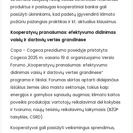
produktus ir paslaugas kooperatiniai bankai gali
pasiūlyti ūkininkams, kad padėtų įgyvendinti klimato
požiūriu pažangias praktikas ir kt. aktualius klausimus.
Kooperatyvų pranašumas: efektyvumo didinimas
vaisių ir daržovių vertės grandinėse
Copa – Cogeca prezidiumo posėdyje pristatyta
Cogeca 2025 m. vasario 19 d. organizuojamo Verslo
Forumo „Kooperatyvų pranašumas: efektyvumo
didinimas vaisių ir daržovių vertės grandinėse“
programa ir tikslai. Forumas skirtas aptarti didėjančius
iššūkius žemės ūkio maisto sektoriuje, tokius kaip:
energijos ir gamybos sąnaudų augimas; klimato kaitos
poveikis produkcijai; vartotojų reikalavimai dėl kokybės
ir tvarumo; naujų teisinių reikalavimų laikymasis (BŽŪP
taisyklės, CSRD).
Kooperatyvai gali pasiūlyti veiksmingus sprendimus,