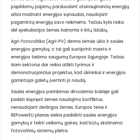
papildomų pajamų parduodant atsinaujinančią energiją
arba mažinant energijos sąnaudas, naudojant
pagamintą energiją savo reikmėms. Tačiau kyla rizika
dėl spekuliacijos žemės kainomis ir kitų iššūkių.
Agri-fotovoltika (Agri-PV) derina žemės ūkio ir saulės
energijos gamybą, o tai gali sustiprinti maisto ir
energijos tiekimo saugumą Europos Sąjungoje. Tačiau
šiam sektoriui dar reikia atlikti tyrimus ir
demonstruojančius projektus, kad ūkininkai ir energijos
gamintojai galėtų įvertinti jo naudą.
Saulės energijos parinkimas dirvožemio būklėje gali
padėti išspręsti žemės naudojimo konfliktus,
nenaudojant derlingos žemės. Europos teisė ir
REPowerEU planas siekia padidinti saulės energijos
gamybą ir teikti veiksmų gaires, kad būtų skatinama
fotovoltinių sistemų plėtra.