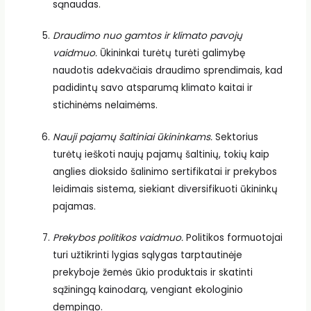
sąnaudas.
Draudimo nuo gamtos ir klimato pavojų
vaidmuo.
Ūkininkai turėtų turėti galimybę
naudotis adekvačiais draudimo sprendimais, kad
padidintų savo atsparumą klimato kaitai ir
stichinėms nelaimėms.
Nauji pajamų šaltiniai ūkininkams.
Sektorius
turėtų ieškoti naujų pajamų šaltinių, tokių kaip
anglies dioksido šalinimo sertifikatai ir prekybos
leidimais sistema, siekiant diversifikuoti ūkininkų
pajamas.
Prekybos politikos vaidmuo.
Politikos formuotojai
turi užtikrinti lygias sąlygas tarptautinėje
prekyboje žemės ūkio produktais ir skatinti
sąžiningą kainodarą, vengiant ekologinio
dempingo.