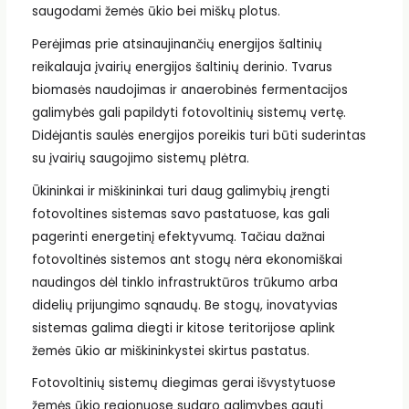
saugodami žemės ūkio bei miškų plotus.
Perėjimas prie atsinaujinančių energijos šaltinių
reikalauja įvairių energijos šaltinių derinio. Tvarus
biomasės naudojimas ir anaerobinės fermentacijos
galimybės gali papildyti fotovoltinių sistemų vertę.
Didėjantis saulės energijos poreikis turi būti suderintas
su įvairių saugojimo sistemų plėtra.
Ūkininkai ir miškininkai turi daug galimybių įrengti
fotovoltines sistemas savo pastatuose, kas gali
pagerinti energetinį efektyvumą. Tačiau dažnai
fotovoltinės sistemos ant stogų nėra ekonomiškai
naudingos dėl tinklo infrastruktūros trūkumo arba
didelių prijungimo sąnaudų. Be stogų, inovatyvias
sistemas galima diegti ir kitose teritorijose aplink
žemės ūkio ar miškininkystei skirtus pastatus.
Fotovoltinių sistemų diegimas gerai išvystytuose
žemės ūkio regionuose sudaro galimybes gauti