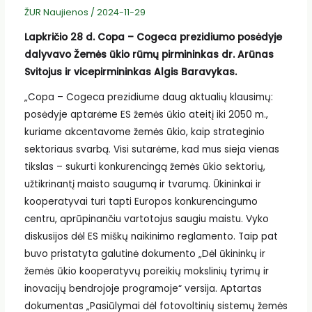
ŽUR Naujienos
/
2024-11-29
Lapkričio 28 d. Copa – Cogeca prezidiumo posėdyje
dalyvavo Žemės ūkio rūmų pirmininkas dr. Arūnas
Svitojus ir vicepirmininkas Algis Baravykas.
„Copa – Cogeca prezidiume daug aktualių klausimų:
posėdyje aptarėme ES žemės ūkio ateitį iki 2050 m.,
kuriame akcentavome žemės ūkio, kaip strateginio
sektoriaus svarbą. Visi sutarėme, kad mus sieja vienas
tikslas – sukurti konkurencingą žemės ūkio sektorių,
užtikrinantį maisto saugumą ir tvarumą. Ūkininkai ir
kooperatyvai turi tapti Europos konkurencingumo
centru, aprūpinančiu vartotojus saugiu maistu. Vyko
diskusijos dėl ES miškų naikinimo reglamento. Taip pat
buvo pristatyta galutinė dokumento „Dėl ūkininkų ir
žemės ūkio kooperatyvų poreikių mokslinių tyrimų ir
inovacijų bendrojoje programoje“ versija. Aptartas
dokumentas „Pasiūlymai dėl fotovoltinių sistemų žemės