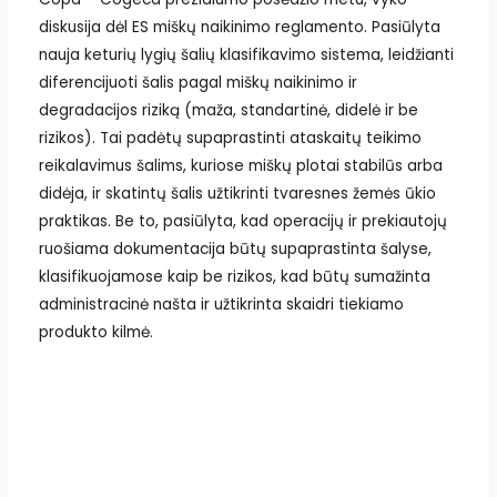
diskusija dėl ES miškų naikinimo reglamento. Pasiūlyta
nauja keturių lygių šalių klasifikavimo sistema, leidžianti
diferencijuoti šalis pagal miškų naikinimo ir
degradacijos riziką (maža, standartinė, didelė ir be
rizikos). Tai padėtų supaprastinti ataskaitų teikimo
reikalavimus šalims, kuriose miškų plotai stabilūs arba
didėja, ir skatintų šalis užtikrinti tvaresnes žemės ūkio
praktikas. Be to, pasiūlyta, kad operacijų ir prekiautojų
ruošiama dokumentacija būtų supaprastinta šalyse,
klasifikuojamose kaip be rizikos, kad būtų sumažinta
administracinė našta ir užtikrinta skaidri tiekiamo
produkto kilmė.