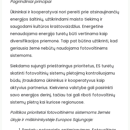
Pagrindiniai principai
Ūkininkai ir kooperatyvai nori pereiti prie atsinaujinančių
energijos šaltinių, užtikrindami maisto tiekimą ir
saugodami kultūros kraštovaizdžius. Energetinė
nenaudojama energija turėtų būti vertinama kaip
diversifikacijos priemonė. Taip pat būtina užtikrinti, kad
geriausia žemė nebūtų naudojama fotovoltinėms
sistemoms.
Siekdama sujungti prieštaringus prioritetus, ES turėtų
skatinti fotovoltinių sistemų plėtojimą kontroliuojamu
būdu, įtraukdama ūkininkus ir kooperatyvus kaip
aktyvius partnerius. Kiekviena valstybė gali pasirinkti
savo energijos derinį, tačiau tai gali riboti fotovoltinių
sistemų plėtrą kai kuriose regionuose.
Politikos prioritetai fotovoltinėms sistemoms žemės
ūkyje ir miškininkystėje Europos Sąjungoje: