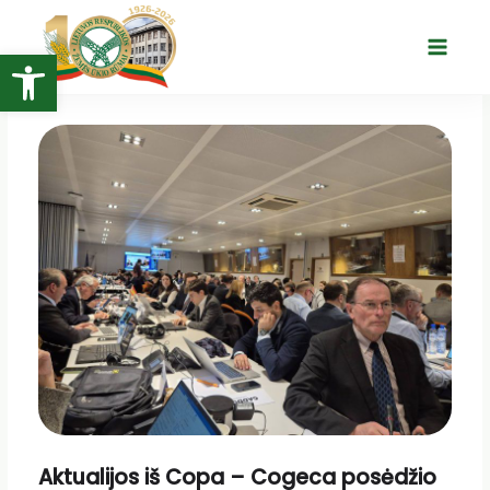
Pereiti
prie
Open toolbar
Main
turinio
Menu
Aktualijos iš Copa – Cogeca posėdžio