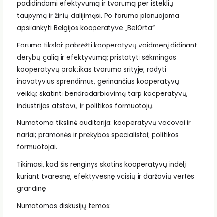
padidindami efektyvumą ir tvarumą per išteklių
taupymą ir žinių dalijimąsi. Po forumo planuojama
apsilankyti Belgijos kooperatyve „BelOrta“.
Forumo tikslai: pabrėžti kooperatyvų vaidmenį didinant
derybų galią ir efektyvumą; pristatyti sėkmingas
kooperatyvų praktikas tvarumo srityje; rodyti
inovatyvius sprendimus, gerinančius kooperatyvų
veiklą; skatinti bendradarbiavimą tarp kooperatyvų,
industrijos atstovų ir politikos formuotojų.
Numatoma tikslinė auditorija: kooperatyvų vadovai ir
nariai; pramonės ir prekybos specialistai; politikos
formuotojai.
Tikimasi, kad šis renginys skatins kooperatyvų indėlį
kuriant tvaresnę, efektyvesnę vaisių ir daržovių vertės
grandinę.
Numatomos diskusijų temos: