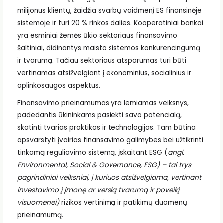
milijonus klientų, žaidžia svarbų vaidmenį ES finansinėje
sistemoje ir turi 20 % rinkos dalies. Kooperatiniai bankai
yra esminiai žemės ūkio sektoriaus finansavimo
šaltiniai, didinantys maisto sistemos konkurencingumą
ir tvarumą. Tačiau sektoriaus atsparumas turi būti
vertinamas atsižvelgiant į ekonominius, socialinius ir
aplinkosaugos aspektus.
Finansavimo prieinamumas yra lemiamas veiksnys,
padedantis ūkininkams pasiekti savo potencialą,
skatinti tvarias praktikas ir technologijas. Tam būtina
apsvarstyti įvairias finansavimo galimybes bei užtikrinti
tinkamą reguliavimo sistemą, įskaitant ESG (
angl.
Environmental, Social & Governance, ESG) – tai trys
pagrindiniai veiksniai, į kuriuos atsižvelgiama, vertinant
investavimo į įmonę ar verslą tvarumą ir poveikį
visuomenei)
rizikos vertinimą ir patikimų duomenų
prieinamumą.