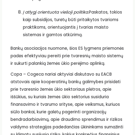
Į atlygį orientuota viešoji politika.
Paskatos, tokios
kaip subsidijos, turėtų būti pritaikytos tvarioms
praktikoms, orientuojantis į tvarias maisto
sistemas ir gamtos atkūrimą.
Bankų asociacijos nuomone, šios ES lygmens priemonės
padės efektyviau pereiti prie tvaresnių maisto sistemų
ir sukurti palankią žemės ūkio perėjimo aplinką.
Copa – Cogeca nariai aktyviai diskutavo su EACB
atstovais apie kooperatinių bankų galimybes prisidėti
prie tvaresnio žemės ūkio sektoriaus plėtros, apie
iššūkius, su kuriais žemės ūkio sektorius susiduria
finansavimo ir tvarumo srityse, apie veiksmus, kuriuos
siūlo bankai, kurie galėtų pagerinti organizacijų
bendradarbiavimą, apie draudimo sprendimus ir rizikos
valdymo strategijas padedančias ūkininkams sumažinti
su klimatu susijusią riziką, kokius konkrečius finansinius