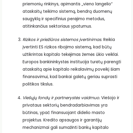
priemonių rinkinys, apimantis „vieno langelio“
ataskaitų teikimo sistemą, bendrą duomenų
saugyklą ir specifinius perėjimo metodus,
atitinkančius sektoriaus ypatumus.
Rizikos ir priežiūros sistemos įvertinimas.
Reikia
įvertinti ES rizikos ribojimo sistemą, kad būtų
užtikrintas kapitalo tekėjimas žemės ūkio veiklai.
Europos bankininkystės institucija turėtų parengti
ataskaitą apie kapitalo reikalavimų poveikį šiam
finansavimui, kad bankai galėtų geriau suprasti
politikos tikslus.
Viešųjų fondų ir partnerystės vaidmuo.
Viešojo ir
privataus sektorių bendradarbiavimas yra
būtinas, ypač finansuojant didelio masto
projektus. Kredito apsaugos ir garantijų
mechanizmai gali sumažinti bankų kapitalo