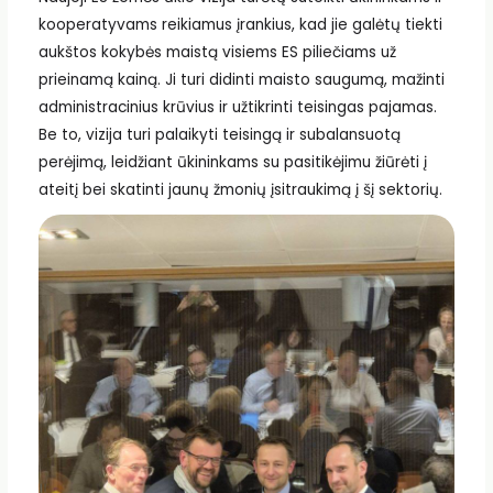
kooperatyvams reikiamus įrankius, kad jie galėtų tiekti
aukštos kokybės maistą visiems ES piliečiams už
prieinamą kainą. Ji turi didinti maisto saugumą, mažinti
administracinius krūvius ir užtikrinti teisingas pajamas.
Be to, vizija turi palaikyti teisingą ir subalansuotą
perėjimą, leidžiant ūkininkams su pasitikėjimu žiūrėti į
ateitį bei skatinti jaunų žmonių įsitraukimą į šį sektorių.