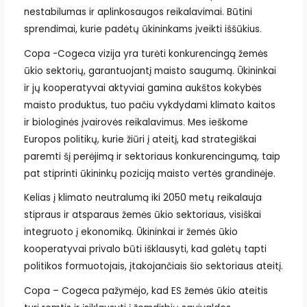
nestabilumas ir aplinkosaugos reikalavimai. Būtini
sprendimai, kurie padėtų ūkininkams įveikti iššūkius.
Copa -Cogeca vizija yra turėti konkurencingą žemės
ūkio sektorių, garantuojantį maisto saugumą. Ūkininkai
ir jų kooperatyvai aktyviai gamina aukštos kokybės
maisto produktus, tuo pačiu vykdydami klimato kaitos
ir biologinės įvairovės reikalavimus. Mes ieškome
Europos politikų, kurie žiūri į ateitį, kad strategiškai
paremti šį perėjimą ir sektoriaus konkurencingumą, taip
pat stiprinti ūkininkų poziciją maisto vertės grandinėje.
Kelias į klimato neutralumą iki 2050 metų reikalauja
stipraus ir atsparaus žemės ūkio sektoriaus, visiškai
integruoto į ekonomiką. Ūkininkai ir žemės ūkio
kooperatyvai privalo būti išklausyti, kad galėtų tapti
politikos formuotojais, įtakojančiais šio sektoriaus ateitį.
Copa – Cogeca pažymėjo, kad ES žemės ūkio ateitis