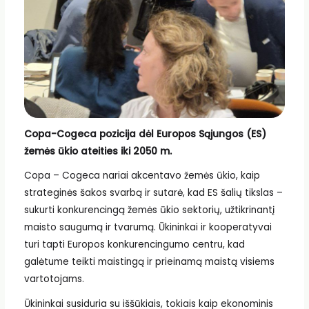
Copa-Cogeca pozicija dėl Europos Sąjungos (ES)
žemės ūkio ateities iki 2050 m.
Copa – Cogeca nariai akcentavo žemės ūkio, kaip
strateginės šakos svarbą ir sutarė, kad ES šalių tikslas –
sukurti konkurencingą žemės ūkio sektorių, užtikrinantį
maisto saugumą ir tvarumą. Ūkininkai ir kooperatyvai
turi tapti Europos konkurencingumo centru, kad
galėtume teikti maistingą ir prieinamą maistą visiems
vartotojams.
Ūkininkai susiduria su iššūkiais, tokiais kaip ekonominis