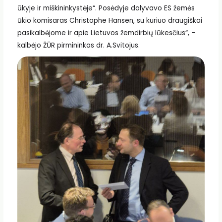
ūkyje ir miškininkystėje“. Posėdyje dalyvavo ES žemės
ūkio komisaras Christophe Hansen, su kuriuo draugiškai
pasikalbėjome ir apie Lietuvos žemdirbių lūkesčius“, –
kalbėjo ŽŪR pirmininkas dr. A.Svitojus.