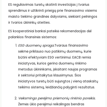
ES reguliavimas turėtų skatinti investicijas į tvarius
sprendimus ir užtikrinti prieigą prie finansavimo visiems
maisto tiekimo grandinės dalyviams, siekiant pelningos
ir tvarios ūkininkų ateities.
ES kooperatiniai bankai pateikė rekomendacijas dėl
palankios finansinės sistemos:
ESG duomenų spraga.
Tvaraus finansavimo
sėkmė priklauso nuo patikimų duomenų, kurie
būtini efektyviam ESG vertinimui. EACB remia
iniciatyvas, kurios gerina duomenų rinkimo
metodus ūkininkams, įskaitant naujas programas
ir sektoriui pritaikytus klausimynus. Šios
iniciatyvos turėtų būti sujungtos į vieną ataskaitų
teikimo sistemą, leidžiančią palyginti rezultatus.
Veiksmingo perėjimo priemonių rinkinio poreikis.
Žemės ūkio perėjimui reikalingas bendras