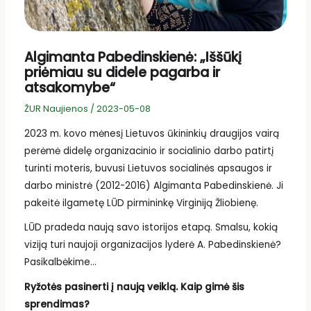
Algimanta Pabedinskienė: „Iššūkį
priėmiau su didele pagarba ir
atsakomybe“
ŽUR Naujienos
/
2023-05-08
2023 m. kovo mėnesį Lietuvos ūkininkių draugijos vairą
perėmė didelę organizacinio ir socialinio darbo patirtį
turinti moteris, buvusi Lietuvos socialinės apsaugos ir
darbo ministrė (2012-2016) Algimanta Pabedinskienė. Ji
pakeitė ilgametę LŪD pirmininkę Virginiją Žliobienę.
LŪD pradeda naują savo istorijos etapą. Smalsu, kokią
viziją turi naujoji organizacijos lyderė A. Pabedinskienė?
Pasikalbėkime…
Ryžotės pasinerti į naują veiklą. Kaip gimė šis
sprendimas?