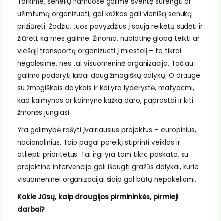
Tarkime, senelių namuose galime šventę surengti ar
užimtumą organizuoti, gal kažkas gali vienišą senuką
prižiūrėti. Žodžiu, tuos pavyzdžius į saują reikėtų sudėti ir
žiūrėti, ką mes galime. Žinoma, nuolatinę globą teikti ar
viešąjį transportą organizuoti į miestelį – to tikrai
negalėsime, nes tai visuomeninė organizacija. Tačiau
galima padaryti labai daug žmogiškų dalykų. O drauge
su žmogiškais dalykais ir kai yra lyderystė, matydami,
kad kaimynas ar kaimynė kažką daro, paprastai ir kiti
žmonės jungiasi.
Yra galimybė rašyti įvairiausius projektus – europinius,
nacionalinius. Taip pagal poreikį stiprinti veiklas ir
atliepti prioritetus. Tai irgi yra tam tikra paskata, su
projektine intervencija gali išaugti gražūs dalykai, kurie
visuomeninei organizacijai šiaip gal būtų nepakeliami.
Kokie Jūsų, kaip draugijos pirmininkės, pirmieji
darbai?