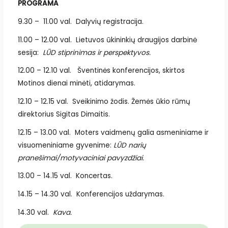
PROGRAMA
9.30 – 11.00 val. Dalyvių registracija.
11.00 – 12.00 val. Lietuvos ūkininkių draugijos darbinė
sesija:
LŪD stiprinimas ir
perspektyvos.
12.00 – 12.10 val. Šventinės konferencijos, skirtos
Motinos dienai minėti, atidarymas.
12.10 – 12.15 val. Sveikinimo žodis. Žemės ūkio rūmų
direktorius Sigitas Dimaitis.
12.15 – 13.00 val. Moters vaidmenų galia asmeniniame ir
visuomeniniame gyvenime:
LŪD narių
pranešimai/motyvaciniai pavyzdžiai.
13.00 – 14.15 val. Koncertas.
14.15 – 14.30 val. Konferencijos uždarymas.
14.30 val.
Kava.