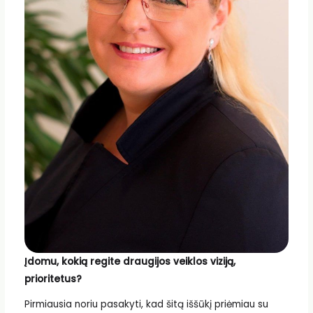
Įdomu, kokią regite draugijos veiklos viziją,
prioritetus?
Pirmiausia noriu pasakyti, kad šitą iššūkį priėmiau su