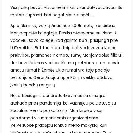
Visą laiką buvau visuomenininkė, visur dalyvaudavau. Su
metais supranti, kad negali visur suspėti…
Apie ūkininkių veiklą žinau nuo 2005 metų, kai dirbau
Marijampolės kolegijoje. Pasikalbėdavome su viena iš
vadovių, savo kolege, kad galima būtų prisijungti prie
LŪD veiklos. Bet tuo metu taip pat vadovavau Kauno
prekybos, pramonės ir amatų rūmų Marijampolės filialui,
dar buvo šeimos verslas. Kauno prekybos, pramonės ir
amatų rūmai ir Žemės ūkio rūmai yra toje pačioje
teritorijoje. Gerai žinojau apie Rūmų veiklą, būdavo
įvairių bendrų renginių.
Na, o tiesioginis bendradarbiavimas su draugija
atsirado prieš pandemiją, kai važinėjau po Lietuvą su
socialinio verslo paskaitomis. Man kirbėjo visur
pasidomėti visuomeninėmis organizacijomis.
Veiveriuose pradėjau lankyti meno mokyklą, kuri
įsikūrusi po tuo pačiu stogu su bendruomene. Toje