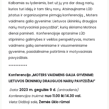
Kalbamės su lyderėmis, bet už jų yra dar daug narių,
kurios turi idėjų ir tam tikrų norų. Atsinaujiname LŪD
įstatus ir organizuojame pirmąją konferenciją „ Moters
vaidmens galia gyvenime: Lietuvos ūkininkių draugijos
narių motyvaciniai pavyzdžiai”, kurią skiriama Motinos
dienai paminėti. Konferencijoje aptarsime LŪD
stiprinimo galimybes ir veiklos perspektyvas, moters
vaidmens galią asmeniniame ir visuomeniniame
gyvenime, pasidalinsime patirtimis ir motyvaciniais
pavyzdžiais.
***********
Konferencija
„MOTERS VAIDMENS GALIA GYVENIME:
LIETUVOS ŪKININKIŲ DRAUGIJOS NARIŲ PAVYZDŽIAI“
Data:
2023 m. gegužės 9 d.
(antradienis)
Konferencijos trukmė:
nuo 11.00 iki 14.30 val.
Vieta:
Didžioji salė,
Žemės ūkio rūmai