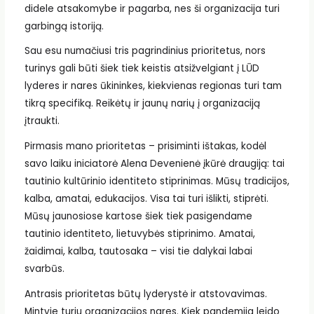
didele atsakomybe ir pagarba, nes ši organizacija turi
garbingą istoriją.
Sau esu numačiusi tris pagrindinius prioritetus, nors
turinys gali būti šiek tiek keistis atsižvelgiant į LŪD
lyderes ir nares ūkininkes, kiekvienas regionas turi tam
tikrą specifiką. Reikėtų ir jaunų narių į organizaciją
įtraukti.
Pirmasis mano prioritetas – prisiminti ištakas, kodėl
savo laiku iniciatorė Alena Devenienė įkūrė draugiją: tai
tautinio kultūrinio identiteto stiprinimas. Mūsų tradicijos,
kalba, amatai, edukacijos. Visa tai turi išlikti, stiprėti.
Mūsų jaunosiose kartose šiek tiek pasigendame
tautinio identiteto, lietuvybės stiprinimo. Amatai,
žaidimai, kalba, tautosaka – visi tie dalykai labai
svarbūs.
Antrasis prioritetas būtų lyderystė ir atstovavimas.
Mintyje turiu organizacijos nares. Kiek pandemija leido