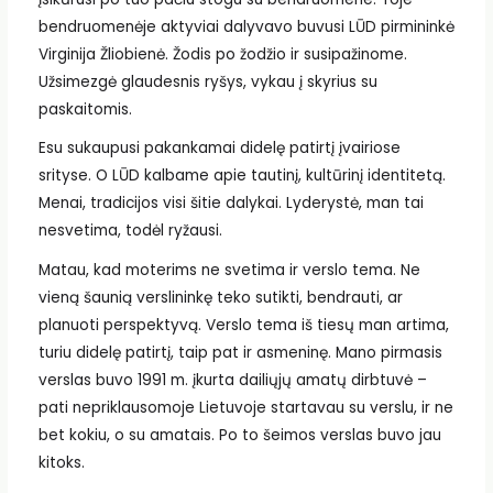
bendruomenėje aktyviai dalyvavo buvusi LŪD pirmininkė
Virginija Žliobienė. Žodis po žodžio ir susipažinome.
Užsimezgė glaudesnis ryšys, vykau į skyrius su
paskaitomis.
Esu sukaupusi pakankamai didelę patirtį įvairiose
srityse. O LŪD kalbame apie tautinį, kultūrinį identitetą.
Menai, tradicijos visi šitie dalykai. Lyderystė, man tai
nesvetima, todėl ryžausi.
Matau, kad moterims ne svetima ir verslo tema. Ne
vieną šaunią verslininkę teko sutikti, bendrauti, ar
planuoti perspektyvą. Verslo tema iš tiesų man artima,
turiu didelę patirtį, taip pat ir asmeninę. Mano pirmasis
verslas buvo 1991 m. įkurta dailiųjų amatų dirbtuvė –
pati nepriklausomoje Lietuvoje startavau su verslu, ir ne
bet kokiu, o su amatais. Po to šeimos verslas buvo jau
kitoks.