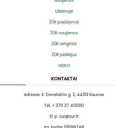
Naujienos
Užsienyje
ŽŪR pasiūlymai
ŽŪR naujienos
ŽŪR renginiai
ŽŪR jubiliejus
VIDEO
KONTAKTAI
Adresas: K. Donelaičio g. 2, 44213 Kaunas
Tel. + 370 37 400351
El. p. zur@zur.lt
Įm. kodas 135199748