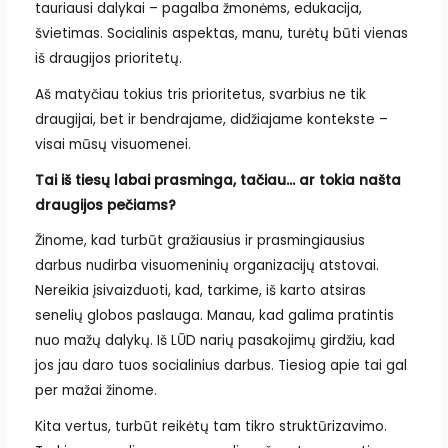
tauriausi dalykai – pagalba žmonėms, edukacija,
švietimas. Socialinis aspektas, manu, turėtų būti vienas
iš draugijos prioritetų.
Aš matyčiau tokius tris prioritetus, svarbius ne tik
draugijai, bet ir bendrajame, didžiajame kontekste –
visai mūsų visuomenei.
Tai iš tiesų labai prasminga, tačiau… ar tokia našta
draugijos pečiams?
Žinome, kad turbūt gražiausius ir prasmingiausius
darbus nudirba visuomeninių organizacijų atstovai.
Nereikia įsivaizduoti, kad, tarkime, iš karto atsiras
senelių globos paslauga. Manau, kad galima pratintis
nuo mažų dalykų. Iš LŪD narių pasakojimų girdžiu, kad
jos jau daro tuos socialinius darbus. Tiesiog apie tai gal
per mažai žinome.
Kita vertus, turbūt reikėtų tam tikro struktūrizavimo.