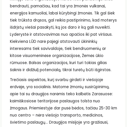
bendrauti, pamačiau, kad tai yra žmonės vulkanai,
energijos kamuoliai, labai kūrybingi žmonės. Tik gal šiek
tiek trūksta drąsos, gal reikia pastiprinimo, kad moterys
išdrįstų viešai pasakyti, ką jos daro ir ką gali nuveikti.
Lyderystė ir atstovavimas nuo apačios iki pat viršaus.
Kiekviena LŪD narė pajėgi atstovauti ūkininkių
interesams tiek savivaldoje, tiek bendruomenių ar
kitose visuomeninėse organizacijose, Žemės ūkio
rūmuose. Balsas organizacijos, kuri turi tokias gilias
šaknis ir didžiulį potencialą, tikrai turėtų būti išgirstas.
Trečiasis aspektas, kurį svarbu girdėti ir viešojoje
erdvėje, yra socialinis. Matome žmonių susirūpinimą,
apie tai su draugijos narėmis teko kalbėtis Zarasuose:
kaimiškosiose teritorijose paslaugos tolsta nuo
žmogaus. Priemiestyje dar pusė bėdos, tačiau 25-30 km
nuo centro – nėra viešojo transporto, medicinos,
švietimo paslaugų… Draugijos misijoje yra gražiausi,