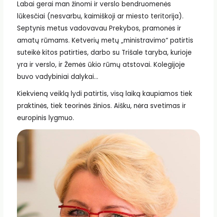
Labai gerai man žinomi ir verslo bendruomenės
lūkesčiai (nesvarbu, kaimiškoji ar miesto teritorija).
Septynis metus vadovavau Prekybos, pramonės ir
amatų rūmams. Ketverių metų „ministravimo“ patirtis
suteikė kitos patirties, darbo su Trišale taryba, kurioje
yra ir verslo, ir Žemės ūkio rūmų atstovai. Kolegijoje
buvo vadybiniai dalykai…
Kiekvieną veiklą lydi patirtis, visą laiką kaupiamos tiek
praktinės, tiek teorinės žinios. Aišku, nėra svetimas ir
europinis lygmuo.