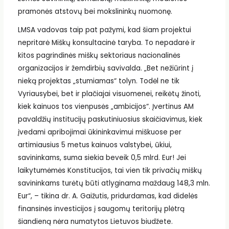
pramonės atstovų bei mokslininkų nuomonę.
LMSA vadovas taip pat pažymi, kad šiam projektui
nepritarė Miškų konsultacinė taryba. To nepadarė ir
kitos pagrindinės miškų sektoriaus nacionalinės
organizacijos ir žemdirbių savivalda. „Bet nežiūrint į
nieką projektas „stumiamas“ tolyn. Todėl ne tik
Vyriausybei, bet ir plačiajai visuomenei, reikėtų žinoti,
kiek kainuos tos vienpusės „ambicijos“. Įvertinus AM
pavaldžių institucijų paskutiniuosius skaičiavimus, kiek
įvedami apribojimai ūkininkavimui miškuose per
artimiausius 5 metus kainuos valstybei, ūkiui,
savininkams, suma siekia beveik 0,5 mlrd. Eur! Jei
laikytumėmės Konstitucijos, tai vien tik privačių miškų
savininkams turėtų būti atlyginama maždaug 148,3 mln.
Eur“, – tikina dr. A. Gaižutis, pridurdamas, kad didelės
finansinės investicijos į saugomų teritorijų plėtrą
šiandieną nėra numatytos Lietuvos biudžete.