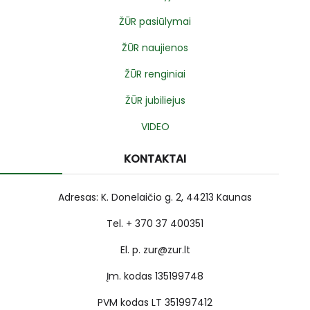
ŽŪR pasiūlymai
ŽŪR naujienos
ŽŪR renginiai
ŽŪR jubiliejus
VIDEO
KONTAKTAI
Adresas: K. Donelaičio g. 2, 44213 Kaunas
Tel. + 370 37 400351
El. p. zur@zur.lt
Įm. kodas 135199748
PVM kodas LT 351997412