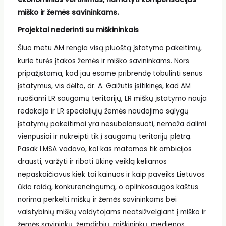
miško ir žemės savininkams.
Projektai nederinti su miškininkais
Šiuo metu AM rengia visą pluoštą įstatymo pakeitimų,
kurie turės įtakos žemės ir miško savininkams. Nors
pripažįstama, kad jau esame pribrendę tobulinti senus
įstatymus, vis dėlto, dr. A. Gaižutis įsitikinęs, kad AM
ruošiami LR saugomų teritorijų, LR miškų įstatymo nauja
redakcija ir LR specialiųjų žemės naudojimo sąlygų
įstatymų pakeitimai yra nesubalansuoti, nemaža dalimi
vienpusiai ir nukreipti tik į saugomų teritorijų plėtrą.
Pasak LMSA vadovo, kol kas matomos tik ambicijos
drausti, varžyti ir riboti ūkinę veiklą keliamos
nepaskaičiavus kiek tai kainuos ir kaip paveiks Lietuvos
ūkio raidą, konkurencingumą, o aplinkosaugos kaštus
norima perkelti miškų ir žemės savininkams bei
valstybinių miškų valdytojams neatsižvelgiant į miško ir
žemės savininkų, žemdirbių, miškininkų, medienos