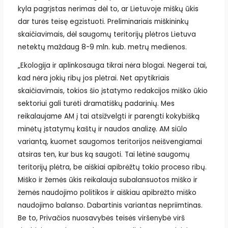
kyla pagrįstas nerimas dėl to, ar Lietuvoje miškų ūkis
dar turės teisę egzistuoti. Preliminariais miškininkų
skaičiavimais, dėl saugomų teritorijų plėtros Lietuva
netektų maždaug 8-9 mln. kub. metrų medienos.
„Ekologija ir aplinkosauga tikrai nėra blogai. Negerai tai,
kad nėra jokių ribų jos plėtrai. Net apytikriais
skaičiavimais, tokios šio įstatymo redakcijos miško ūkio
sektoriui gali turėti dramatiškų padarinių. Mes
reikalaujame AM į tai atsižvelgti ir parengti kokybišką
minėtų įstatymų kaštų ir naudos analizę. AM siūlo
variantą, kuomet saugomos teritorijos neišvengiamai
atsiras ten, kur bus ką saugoti. Tai lėtinė saugomų
teritorijų plėtra, be aiškiai apibrėžtų tokio proceso ribų.
Miško ir žemės ūkis reikalauja subalansuotos miško ir
žemės naudojimo politikos ir aiškiau apibrėžto miško
naudojimo balanso. Dabartinis variantas nepriimtinas.
Be to, Privačios nuosavybės teisės viršenybė virš