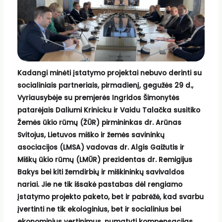
Kadangi minėti įstatymo projektai nebuvo derinti su
socialiniais partneriais, pirmadienį, gegužės 29 d.,
Vyriausybėje su premjerės Ingridos Šimonytės
patarėjais Daliumi Krinicku ir Vaidu Talačka susitiko
Žemės ūkio rūmų (ŽŪR) pirmininkas dr. Arūnas
Svitojus, Lietuvos miško ir žemės savininkų
asociacijos (LMSA) vadovas dr. Algis Gaižutis ir
Miškų ūkio rūmų (LMŪR) prezidentas dr. Remigijus
Bakys bei kiti žemdirbių ir miškininkų savivaldos
nariai. Jie ne tik išsakė pastabas dėl rengiamo
įstatymo projekto paketo, bet ir pabrėžė, kad svarbu
įvertinti ne tik ekologinius, bet ir socialinius bei
ekonominius vertinimus, numatyti kompensacijas