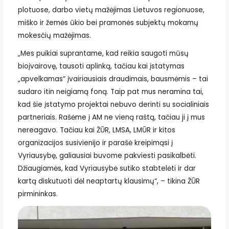
plotuose, darbo vietų mažėjimas Lietuvos regionuose,
miško ir žemės ūkio bei pramonės subjektų mokamų
mokesčių mažėjimas.
„Mes puikiai suprantame, kad reikia saugoti mūsų
bioįvairovę, tausoti aplinką, tačiau kai įstatymas
„apvelkamas“ įvairiausiais draudimais, bausmėmis – tai
sudaro itin neigiamą foną. Taip pat mus neramina tai,
kad šie įstatymo projektai nebuvo derinti su socialiniais
partneriais. Rašėme į AM ne vieną raštą, tačiau ji į mus
nereagavo. Tačiau kai ŽŪR, LMSA, LMŪR ir kitos
organizacijos susivienijo ir parašė kreipimąsi į
Vyriausybę, galiausiai buvome pakviesti pasikalbėti.
Džiaugiamės, kad Vyriausybė sutiko stabtelėti ir dar
kartą diskutuoti dėl neaptartų klausimų“, – tikina ŽŪR
pirmininkas.