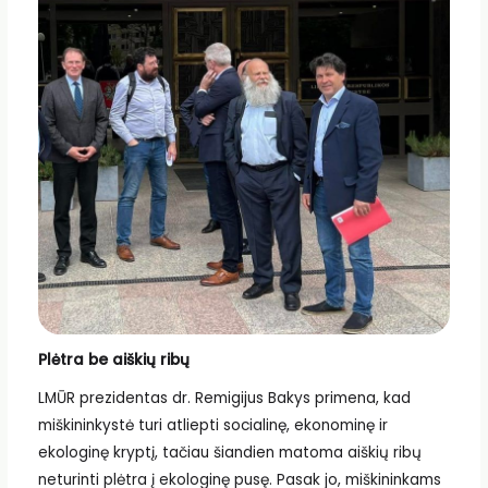
Plėtra be aiškių ribų
LMŪR prezidentas dr. Remigijus Bakys primena, kad
miškininkystė turi atliepti socialinę, ekonominę ir
ekologinę kryptį, tačiau šiandien matoma aiškių ribų
neturinti plėtra į ekologinę pusę. Pasak jo, miškininkams