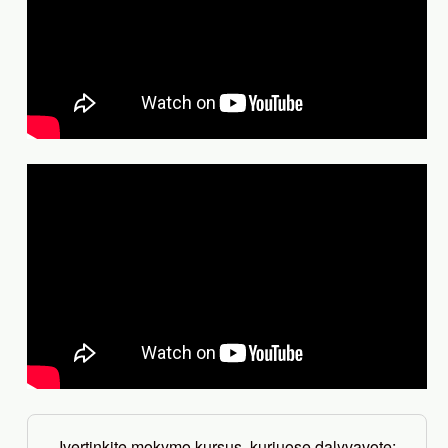
Įvertinkite mokymo kursus, kuriuose dalyvavote: