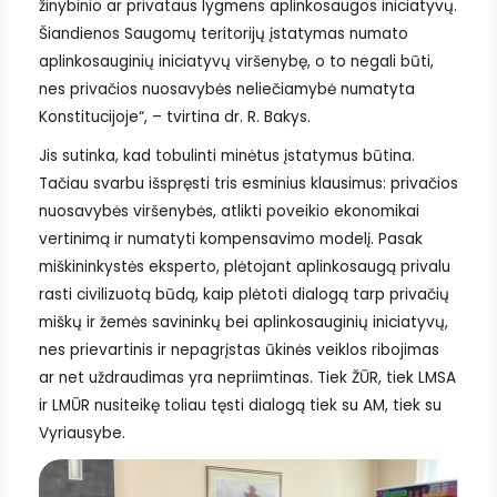
žinybinio ar privataus lygmens aplinkosaugos iniciatyvų.
Šiandienos Saugomų teritorijų įstatymas numato
aplinkosauginių iniciatyvų viršenybę, o to negali būti,
nes privačios nuosavybės neliečiamybė numatyta
Konstitucijoje“, – tvirtina dr. R. Bakys.
Jis sutinka, kad tobulinti minėtus įstatymus būtina.
Tačiau svarbu išspręsti tris esminius klausimus: privačios
nuosavybės viršenybės, atlikti poveikio ekonomikai
vertinimą ir numatyti kompensavimo modelį. Pasak
miškininkystės eksperto, plėtojant aplinkosaugą privalu
rasti civilizuotą būdą, kaip plėtoti dialogą tarp privačių
miškų ir žemės savininkų bei aplinkosauginių iniciatyvų,
nes prievartinis ir nepagrįstas ūkinės veiklos ribojimas
ar net uždraudimas yra nepriimtinas. Tiek ŽŪR, tiek LMSA
ir LMŪR nusiteikę toliau tęsti dialogą tiek su AM, tiek su
Vyriausybe.