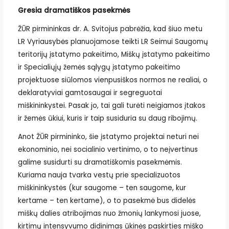
Gresia dramatiškos pasekmės
ŽŪR pirmininkas dr. A. Svitojus pabrėžia, kad šiuo metu
LR Vyriausybės planuojamose teikti LR Seimui Saugomų
teritorijų įstatymo pakeitimo, Miškų įstatymo pakeitimo
ir Specialiųjų žemės sąlygų įstatymo pakeitimo
projektuose siūlomos vienpusiškos normos ne realiai, o
deklaratyviai gamtosaugai ir segreguotai
miškininkystei. Pasak jo, tai gali turėti neigiamos įtakos
ir žemės ūkiui, kuris ir taip susiduria su daug ribojimų.
Anot ŽŪR pirmininko, šie įstatymo projektai neturi nei
ekonominio, nei socialinio vertinimo, o to neįvertinus
galime susidurti su dramatiškomis pasekmėmis.
Kuriama nauja tvarka vestų prie specializuotos
miškininkystės (kur saugome – ten saugome, kur
kertame – ten kertame), o to pasekmė bus didelės
miškų dalies atribojimas nuo žmonių lankymosi juose,
kirtimų intensyvumo didinimas ūkinės paskirties miško