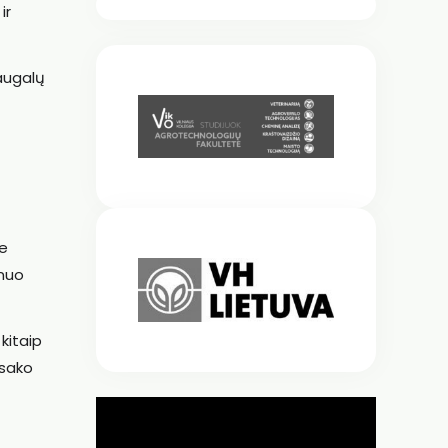
ir
augalų
je
 nuo
kitaip
 sako