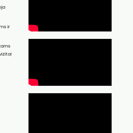
oja
ms ir
nkams
izitai