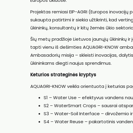
Europos ūkiuose.
Projektas remiasi EIP-AGRI (Europos inovacijų 
sukaupta patirtimi ir siekia užtikrinti, kad ver
ūkininkų, konsultantų ir kitų žemės ūkio sektori
Šių metų pradžioje Lietuvos jaunųjų ūkininkų i
tapti vienu iš dešimties AQUAGRI-KNOW ambasa
Ambasadorių misija – skleisti inovacijas, dalytis 
ūkininkams diegti naujus sprendimus.
Keturios strateginės kryptys
AQUAGRI-KNOW veikla orientuota į keturias pa
S1 – Water Use – efektyvus vandens naud
S2 – WaterSmart Crops – sausrai atspares
S3 – Water-Soil Interface – dirvožemio i
S4 – Water Reuse – pakartotinis vande