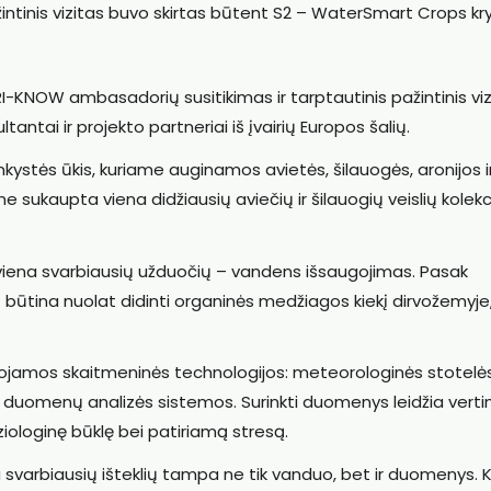
intinis vizitas buvo skirtas būtent S2 – WaterSmart Crops kry
I-KNOW ambasadorių susitikimas ir tarptautinis pažintinis viz
tantai ir projekto partneriai iš įvairių Europos šalių.
kystės ūkis, kuriame auginamos avietės, šilauogės, aronijos i
e sukaupta viena didžiausių aviečių ir šilauogių veislių kolekc
 viena svarbiausių užduočių – vandens išsaugojimas. Pasak
būtina nuolat didinti organinės medžiagos kiekį dirvožemyje
udojamos skaitmeninės technologijos: meteorologinės stotelės
 duomenų analizės sistemos. Surinkti duomenys leidžia vertin
fiziologinę būklę bei patiriamą stresą.
nu svarbiausių išteklių tampa ne tik vanduo, bet ir duomenys. 