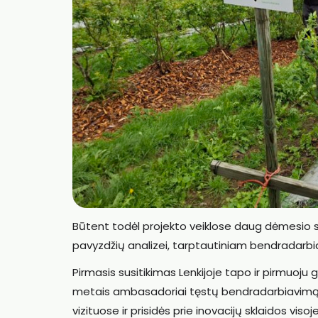
Būtent todėl projekto veiklose daug dėmesio s
pavyzdžių analizei, tarptautiniam bendradarbiav
Pirmasis susitikimas Lenkijoje tapo ir pirmuoj
metais ambasadoriai tęstų bendradarbiavimą n
vizituose ir prisidės prie inovacijų sklaidos visoj