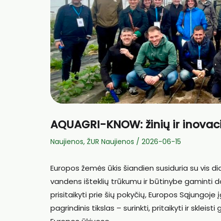
AQUAGRI-KNOW: žinių ir inovaci
Naujienos
,
ŽUR Naujienos
/
2026-06-15
Europos žemės ūkis šiandien susiduria su vis di
vandens išteklių trūkumu ir būtinybe gaminti 
prisitaikyti prie šių pokyčių, Europos Sąjungo
pagrindinis tikslas – surinkti, pritaikyti ir skle