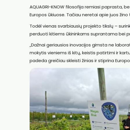
AQUAGRI-KNOW filosofija remiasi paprasta, be
Europos ūkiuose. Tačiau neretai apie juos žino t
Todėl vienas svarbiausių projekto tikslų – surinkt
perduoti kitiems ūkininkams suprantama bei p
„Dažnai geriausios inovacijos gimsta ne laborat
mokytis vieniems iš kitų, keistis patirtimi ir ka
padeda greičiau skleisti žinias ir stiprina Eur