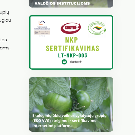
rupių
augiau
tas
nams.