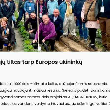
jų tiltas tarp Europos ūkininkų
desniais iššūkiais – klimato kaita, dažnėjančiomis sausromis,
daugiau naudojant mažiau resursų. Siekiant padėti ūkininkam
je įgyvendinamas tarptautinis projektas AQUAGRI-KNOW, kurio
isti geriausias vandens valdymo inovacijas, jau sėkmingai veikian