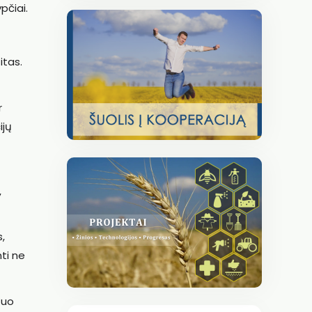
pčiai.
itas.
r
ijų
,
,
ti ne
Kuo