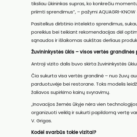
tiksliau ūkininkas supras, ko konkrečiu momentu 
priimti sprendimus“, – pažymi AQUAGRI-KNOW 
Pasitelkus dirbtinio intelekto sprendimus, su
poreikius bei teikiant rekomendacijas dėl op
sąnaudos ir išlaikomas aukštas derliaus produ
Žuvininkystės ūkis – visos vertės grandinės
Antroji vizito dalis buvo skirta žuvininkystės ūkiu
Čia sukurta visa vertės grandinė – nuo žuvų aug
parduotuvėje bei restorane. Toks modelis leidži
žaliavos supirkimo kainų svyravimų.
„Inovacijos žemės ūkyje nėra vien technologijos
organizuoti veiklą ir sukurti papildomą vertę v
V. Grigas.
Kodėl svarbūs tokie vizitai?