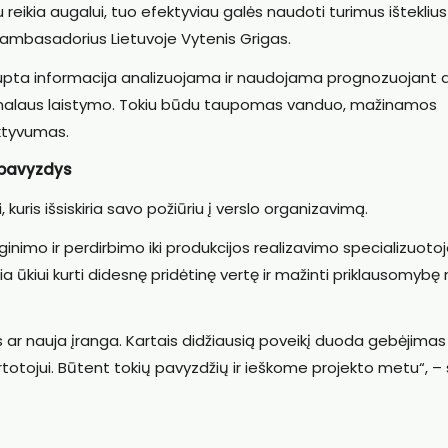
reikia augalui, tuo efektyviau galės naudoti turimus išteklius 
ambasadorius Lietuvoje Vytenis Grigas.
kaupta informacija analizuojama ir naudojama prognozuojant 
timalaus laistymo. Tokiu būdu taupomas vanduo, mažinamos
ktyvumas.
 pavyzdys
i, kuris išsiskiria savo požiūriu į verslo organizavimą.
inimo ir perdirbimo iki produkcijos realizavimo specializuoto
a ūkiui kurti didesnę pridėtinę vertę ir mažinti priklausomybę
 ar nauja įranga. Kartais didžiausią poveikį duoda gebėjimas 
artotojui. Būtent tokių pavyzdžių ir ieškome projekto metu“, –