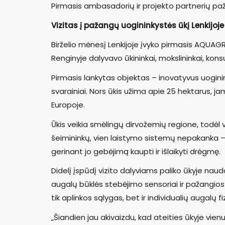
Pirmasis ambasadorių ir projekto partnerių paž
Vizitas į pažangų uogininkystės ūkį Lenkijoje
Birželio mėnesį Lenkijoje įvyko pirmasis AQUAGR
Renginyje dalyvavo ūkininkai, mokslininkai, konsul
Pirmasis lankytas objektas – inovatyvus uoginin
svarainiai. Nors ūkis užima apie 25 hektarus, jam
Europoje.
Ūkis veikia smėlingų dirvožemių regione, todėl
šeimininkų, vien laistymo sistemų nepakanka – 
gerinant jo gebėjimą kaupti ir išlaikyti drėgmę.
Didelį įspūdį vizito dalyviams paliko ūkyje na
augalų būklės stebėjimo sensoriai ir pažangios
tik aplinkos sąlygas, bet ir individualių augalų 
„Šiandien jau akivaizdu, kad ateities ūkyje vie