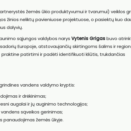
partnerystės žemės ūkio produktyvumui ir tvarumui) veiklos g
tingos žinios neliktų pavieniuose projektuose, o pasiektų kuo d
aus dalyvių.
r jaunimo sąjungos valdybos narys
Vytenis Grigas
buvo atrink
dorių Europoje, atstovaujančių skirtingoms šalims ir regio
praktine patirtimi ir padėti identifikuoti kliūtis, trukdančias
grindines vandens valdymo kryptis:
ojimas ir drėkinimas;
ni augalai ir jų auginimo technologijos;
r vandens sąveikos gerinimas;
ns panaudojimas žemės ūkyje.