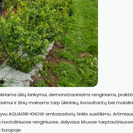
kiriama ūkių lankymui, demonstraciniams renginiams, praktin
imui ir žinių mainams tarp ūkininkų, konsultantų bei mokslin
u gyvu AQUAGRI-KNOW ambasadorių tinklo susitikimu. Artimiaus
uotoliniuose renginiuose, dalyvaus kituose tarptautiniuose
e Europoje.