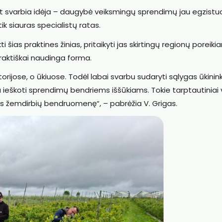
t svarbia idėja – daugybė veiksmingų sprendimų jau egzistu
ik siauras specialistų ratas.
i šias praktines žinias, pritaikyti jas skirtingų regionų poreikia
raktiškai naudinga forma.
orijose, o ūkiuose. Todėl labai svarbu sudaryti sąlygas ūkini
rtu ieškoti sprendimų bendriems iššūkiams. Tokie tarptautiniai v
opos žemdirbių bendruomenę“, – pabrėžia V. Grigas.