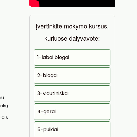
Įvertinkite mokymo kursus,
kuriuose dalyvavote:
1-labai blogai
2-blogai
3-vidutiniškai
ių
inkų.
4-gerai
iais
5-puikiai