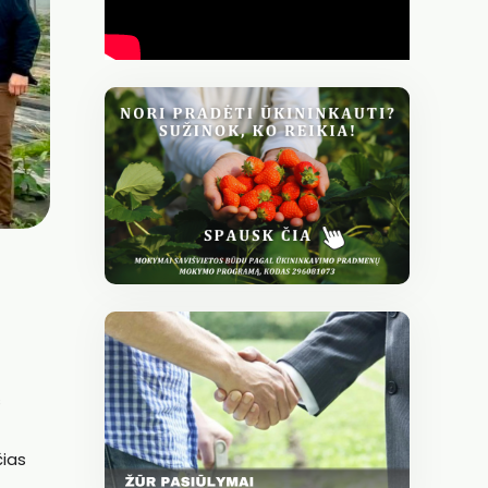
s
čias