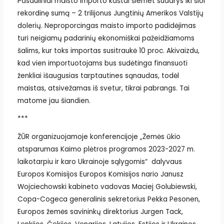
Pasauliniai maisto importo kaštai šiemet sudarys iki šiol
rekordinę sumą – 2 trilijonus Jungtinių Amerikos Valstijų
dolerių. Neproporcingas maisto importo padidėjimas
turi neigiamų padarinių ekonomiškai pažeidžiamoms
šalims, kur toks importas susitraukė 10 proc. Akivaizdu,
kad vien importuotojams bus sudėtinga finansuoti
ženkliai išaugusias tarptautines sąnaudas, todėl
maistas, atsivežamas iš svetur, tikrai pabrangs. Tai
matome jau šiandien.
***
ŽŪR organizuojamoje konferencijoje „Žemės ūkio
atsparumas Kaimo plėtros programos 2023-2027 m.
laikotarpiu ir karo Ukrainoje sąlygomis“ dalyvaus
Europos Komisijos Europos Komisijos nario Janusz
Wojciechowski kabineto vadovas Maciej Golubiewski,
Copa-Cogeca generalinis sekretorius Pekka Pesonen,
Europos žemės savininkų direktorius Jurgen Tack,