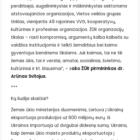
perdirbėjai, augalininkystės ir miškininkystės sektoriams
atstovaujančios organizacijos, Vietos veiklos grupės
tinklas, vienijantis 49 rajonines VVG, kooperatyvų,
kultūrinės ir profesinės organizacijos. ŽŪR organizacijų
tikslas – rasti kompromisą, argumentų kalba kalbėtis su
valdžios institucijomis ir telkti žemdirbius bei kaimo
gyventojus bendriems tikslams. Juk kaimas, tai ne tik
žemės ūkis, tai ir verslai, amatai, socialiniai, švietimo,
kultūriniai ir kt. klausimai“, – s
ako ŽŪR pirmininkas dr.
Arūnas Svitojus.
***
Ką liudija skaičiai?
Žemės ūkio ministerijos duomenimis, Lietuva į Ukrainą
eksportuoja produkcijos už 600 milijonų eurų. Iš
Ukrainos importuoja už dvigubai didesnę sumą. Ukraina,
kaip žemės ūkio maisto produktų eksportuotoja į