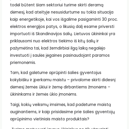
todėl būtent šiam sektoriui turime skirti deramą
dėmesį, kad ateityje nesusidurtume su tokia situacija
kaip energetikoje, kai vos išgalime pasigaminti 30 proc.
elektros energijos patys, o likusią dalį esame priversti
importuoti iš Skandinavijos šalių. Lietuvos ūkininkai yra
priklausomi nuo elektros tiekimo iš kitų šalių ir
pažymėtina tai, kad žemdirbiai ilgą laiką negalėjo
investuoti į saulės jėgaines pasinaudojant paramos
priemonėmis.
Tam, kad galėtume aprūpinti šalies gyventojus
kokybišku ir įperkamu maistu – privalome skirti didesnį
dėmesį žemės ūkiui ir žemę dirbantiems žmonėms –
ūkininkams ir žemės ūkio įmonėms.
Taigi, kokių veiksmų imsimės, kad padėtume maistą
auginantiems, ir kaip prisidėsime prie šalies gyventojų
aprūpinimo vietiniais maisto produktais?