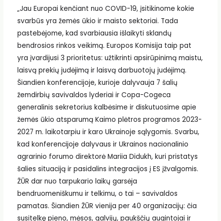
„Jau Europai kenčiant nuo COVID-19, įsitikinome kokie
svarbūs yra žemės ūkio ir maisto sektoriai. Tada
pastebėjome, kad svarbiausia išlaikyti sklandų
bendrosios rinkos veikimą. Europos Komisija taip pat
yra įvardijusi 3 prioritetus: užtikrinti apsirūpinimą maistu,
laisvą prekių judėjimą ir laisvą darbuotojų judėjimą.
Šiandien konferencijoje, kurioje dalyvauja 7 šalių
žemdirbių savivaldos lyderiai ir Copa-Cogeca
generalinis sekretorius kalbėsime ir diskutuosime apie
žemės ūkio atsparumą Kaimo plėtros programos 2023-
2027 m. laikotarpiu ir karo Ukrainoje sąlygomis. Svarbu,
kad konferencijoje dalyvaus ir Ukrainos nacionalinio
agrarinio forumo direktorė Mariia Didukh, kuri pristatys
šalies situaciją ir pasidalins integracijos į ES įžvalgomis.
ŽŪR dar nuo tarpukario laikų garsėja
bendruomeniškumu ir telkimu, o tai – savivaldos
pamatas. Šiandien ŽŪR vienija per 40 organizacijų: čia
susitelkę pieno, mėsos, galvijų, paukščių augintojai ir