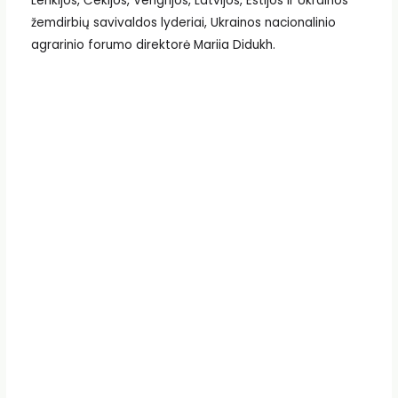
Lenkijos, Čekijos, Vengrijos, Latvijos, Estijos ir Ukrainos
žemdirbių savivaldos lyderiai, Ukrainos nacionalinio
agrarinio forumo direktorė Mariia Didukh.