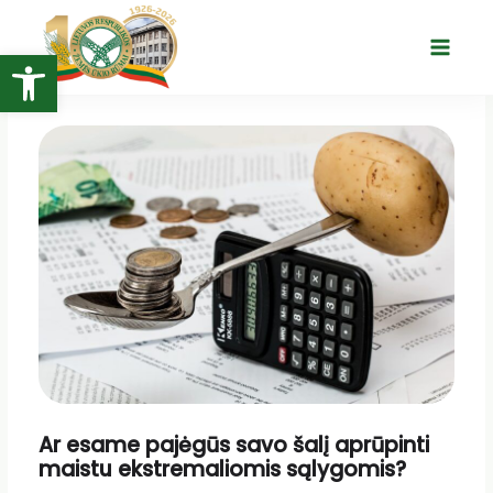
Pereiti
prie
Open toolbar
Main
turinio
Menu
Ar esame pajėgūs savo šalį aprūpinti
maistu ekstremaliomis sąlygomis?