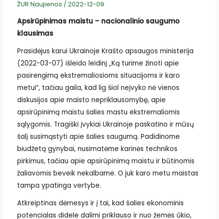
ŽUR Naujienos
/
2022-12-09
Apsirūpinimas maistu – nacionalinio saugumo
klausimas
Prasidėjus karui Ukrainoje Krašto apsaugos ministerija
(2022-03-07) išleido leidinį „Ką turime žinoti apie
pasirengimą ekstremaliosioms situacijoms ir karo
metui“, tačiau gaila, kad lig šiol neįvyko nė vienos
diskusijos apie maisto nepriklausomybę, apie
apsirūpinimą maistu šalies mastu ekstremaliomis
sąlygomis. Tragiški įvykiai Ukrainoje paskatino ir mūsų
šalį susimąstyti apie šalies saugumą. Padidinome
biudžetą gynybai, nusimatėme karinės technikos
pirkimus, tačiau apie apsirūpinimą maistu ir būtinomis
žaliavomis beveik nekalbame. O juk karo metu maistas
tampa ypatinga vertybe.
Atkreiptinas dėmesys ir į tai, kad šalies ekonominis
potencialas didele dalimi priklauso ir nuo žemės ūkio,