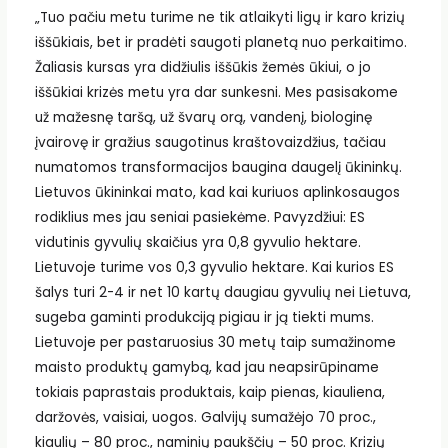
„Tuo pačiu metu turime ne tik atlaikyti ligų ir karo krizių
iššūkiais, bet ir pradėti saugoti planetą nuo perkaitimo.
Žaliasis kursas yra didžiulis iššūkis žemės ūkiui, o jo
iššūkiai krizės metu yra dar sunkesni. Mes pasisakome
už mažesnę taršą, už švarų orą, vandenį, biologinę
įvairovę ir gražius saugotinus kraštovaizdžius, tačiau
numatomos transformacijos baugina daugelį ūkininkų.
Lietuvos ūkininkai mato, kad kai kuriuos aplinkosaugos
rodiklius mes jau seniai pasiekėme. Pavyzdžiui: ES
vidutinis gyvulių skaičius yra 0,8 gyvulio hektare.
Lietuvoje turime vos 0,3 gyvulio hektare. Kai kurios ES
šalys turi 2-4 ir net 10 kartų daugiau gyvulių nei Lietuva,
sugeba gaminti produkciją pigiau ir ją tiekti mums.
Lietuvoje per pastaruosius 30 metų taip sumažinome
maisto produktų gamybą, kad jau neapsirūpiname
tokiais paprastais produktais, kaip pienas, kiauliena,
daržovės, vaisiai, uogos. Galvijų sumažėjo 70 proc.,
kiaulių – 80 proc., naminių paukščių – 50 proc. Krizių