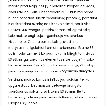
„Turime motyvuoti jaunus ūkininkus ne tik užauginti
maisto produkciją, bet ją ir perdirbti, kooperuoti jėgas,
diversifikuoti ūkius ir bendradarbiauti. Jaunimą kaime
būtina orientuoti rinktis žemdirbišką profesiją, parodant
ir atskleidžiant svarbą ne tik savo šeimai, bet ir visai
Lietuvai. Juk žmogus, pasirinkdamas tokią profesiją,
kaip maisto augintojo ir gamintojo yra svarbus
visuomenei. Žinoma tam reikalingi skatinimo,
motyvavimo ilgalaikiai įrankiai ir priemonės. Esame ES
dalis, todėl turime iš ko pasimokyti ir įdiegti tam tikrus
ES sėkmingai taikomus elementus ir Lietuvoje“, – sako
Lietuvos žemės ūkio rūmų ir Lietuvos jaunųjų ūkininkų ir
jaunimo sąjungos vicepirmininkas
Vytautas Buivydas.
Vertinant maisto kainas ir infliacijos rodiklius, tenka
apgailestauti, bet maistas Lietuvoje brangsta
sparčiausiai, palyginti su kitomis ES šalimis. Be to,
Lietuvoje yra fiksuojama viena didžiausių infliacijų visoje
Europos Sąjungoje.