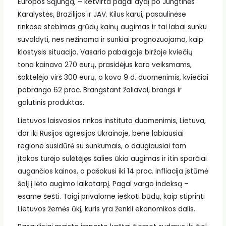
Europos Sąjungą, – ketvirta pagal dydį po Jungtinės
Karalystės, Brazilijos ir JAV. Kilus karui, pasaulinėse
rinkose stebimas grūdų kainų augimas ir tai labai sunku
suvaldyti, nes nežinoma ir sunkiai prognozuojama, kaip
klostysis situacija. Vasario pabaigoje biržoje kviečių
tona kainavo 270 eurų, prasidėjus karo veiksmams,
šoktelėjo virš 300 eurų, o kovo 9 d. duomenimis, kviečiai
pabrango 62 proc. Brangstant žaliavai, brangs ir
galutinis produktas.
Lietuvos laisvosios rinkos instituto duomenimis, Lietuva,
dar iki Rusijos agresijos Ukrainoje, bene labiausiai
regione susidūrė su sunkumais, o daugiausiai tam
įtakos turėjo sulėtėjęs šalies ūkio augimas ir itin sparčiai
augančios kainos, o pašokusi iki 14 proc. infliacija įstūmė
šalį į lėto augimo laikotarpį. Pagal vargo indeksą –
esame šešti. Taigi privalome ieškoti būdų, kaip stiprinti
Lietuvos žemės ūkį, kuris yra ženkli ekonomikos dalis.