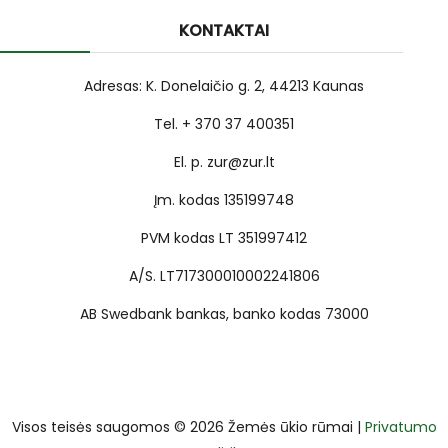
KONTAKTAI
Adresas: K. Donelaičio g. 2, 44213 Kaunas
Tel. + 370 37 400351
El. p. zur@zur.lt
Įm. kodas 135199748
PVM kodas LT 351997412
A/S. LT717300010002241806
AB Swedbank bankas, banko kodas 73000
Visos teisės saugomos © 2026 Žemės ūkio rūmai |
Privatumo