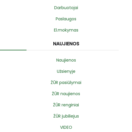
Darbuotojai
Paslaugos
El.mokymas
NAUJIENOS
Naujienos
Užsienyje
ŽŪR pasiūlymai
ŽŪR naujienos
ŽŪR renginiai
ŽŪR jubiliejus
VIDEO