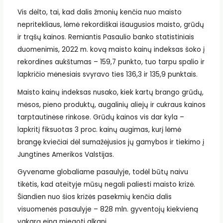
Vis dėlto, tai, kad dalis žmonių kenčia nuo maisto
nepritekliaus, lėmė rekordiškai išaugusios maisto, grūdų
ir trąšų kainos. Remiantis Pasaulio banko statistiniais
duomenimis, 2022 m. kovą maisto kainų indeksas šoko į
rekordines aukštumas – 159,7 punkto, tuo tarpu spalio ir
lapkričio mėnesiais svyravo ties 136,3 ir 135,9 punktais.
Maisto kainų indeksas nusako, kiek kartų brango grūdų,
mėsos, pieno produktų, augalinių aliejų ir cukraus kainos
tarptautinėse rinkose. Grūdų kainos vis dar kyla –
lapkritį fiksuotas 3 proc. kainų augimas, kurį lėmė
brangę kviečiai dėl sumažėjusios jų gamybos ir tiekimo į
Jungtines Amerikos Valstijas.
Gyvename globaliame pasaulyje, todėl būtų naivu
tikėtis, kad ateityje mūsų negali paliesti maisto krizė.
Šiandien nuo šios krizės pasekmių kenčia dalis
visuomenės pasaulyje – 828 mln. gyventojų kiekvieną
vakarą eina miegoti alkani.