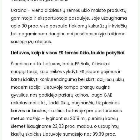
Ukraina – viena didžiausių žemės ūkio maisto produktų
gamintoja ir eksportuotoja pasaulyje. Joje užauginama
apie 30 proc. viso pasaulio tiekiamų kukurūzų ir kviečių
bei pagaminama daugiau nei pusė pasaulyje teikiamo
saulėgrąžų aliejaus.
Lietuvos, kaip ir visos ES žemės ūkio, laukia pokyčiai
Šiandien ne tik Lietuvos, bet ir ES šalių ūkininkai
nuogąstauja, kaip reikės vykdyti ES įsipareigojimus ir
kartu išlaikyti konkurencingumą bei skirti dalį lėšų ūkių
modernizacijai. Lietuvoje tampa brangu auginti
gyvulius, nes padidėjo pašarų kainos, auga GAB
reikalavimai ir kt., todėl ūkių, auginančių tik pienines
karves ar kiaules, skaičius Lietuvoje per pastaruosius
metus mažėjo – lyginant su 2018 m., pieninių karvių
šiemet išauginome 23,03 proc. mažiau, o užaugintų
kiaulių skaičius Lietuvoje sumažėjo net 39,39 proc.