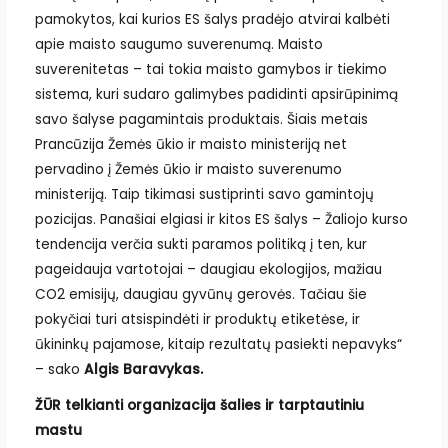
pamokytos, kai kurios ES šalys pradėjo atvirai kalbėti
apie maisto saugumo suverenumą. Maisto
suverenitetas – tai tokia maisto gamybos ir tiekimo
sistema, kuri sudaro galimybes padidinti apsirūpinimą
savo šalyse pagamintais produktais. Šiais metais
Prancūzija Žemės ūkio ir maisto ministeriją net
pervadino į Žemės ūkio ir maisto suverenumo
ministeriją. Taip tikimasi sustiprinti savo gamintojų
pozicijas. Panašiai elgiasi ir kitos ES šalys – Žaliojo kurso
tendencija verčia sukti paramos politiką į ten, kur
pageidauja vartotojai – daugiau ekologijos, mažiau
CO2 emisijų, daugiau gyvūnų gerovės. Tačiau šie
pokyčiai turi atsispindėti ir produktų etiketėse, ir
ūkininkų pajamose, kitaip rezultatų pasiekti nepavyks“
– sako
Algis Baravykas.
ŽŪR telkianti organizacija šalies ir tarptautiniu
mastu